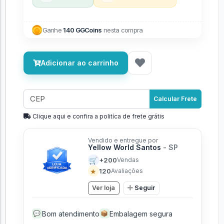
Ganhe
140 GGCoins
nesta compra
Adicionar ao carrinho
Calcular Frete
Clique aqui e confira a politíca de frete grátis
Vendido e entregue por
Yellow World Santos
- SP
🛒
+200
Vendas
★
120
Avaliações
Ver loja
Seguir
Bom atendimento
Embalagem segura
💬
📦