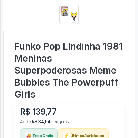
Funko Pop Lindinha 1981
Meninas
Superpoderosas Meme
Bubbles The Powerpuff
Girls
R$ 139,77
4x de
R$ 34,94
sem juros
🚚
⚡
Frete Grátis
Últimas
2
unidades