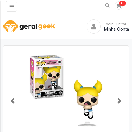
0
Login
| Entrar
Minha Conta
Previous
Next