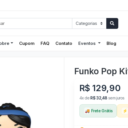
obre
Cupom
FAQ
Contato
Eventos
Blog
Funko Pop Ki
R$ 129,90
4x de
R$ 32,48
sem juros
🚚
Frete Grátis
⚡