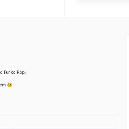
do Funko Pop;
gem 😉