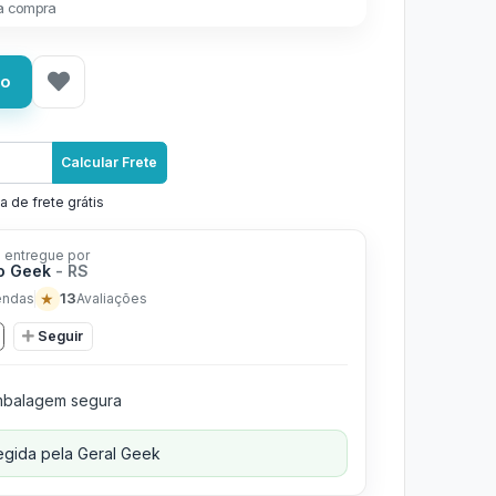
a compra
ho
Calcular Frete
a de frete grátis
 entregue por
o Geek
- RS
★
13
endas
Avaliações
Seguir
balagem segura
gida pela Geral Geek