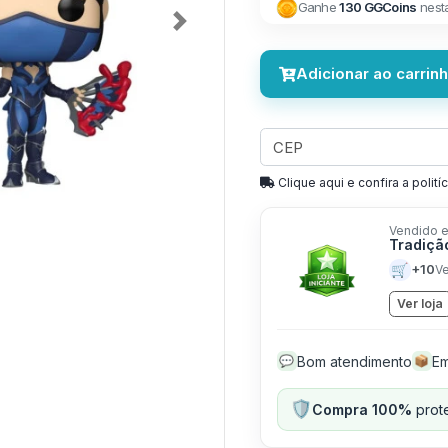
Ganhe
130 GGCoins
nest
Next
Adicionar ao carrin
Clique aqui e confira a politíc
Vendido e
Tradiçã
🛒
+10
V
Ver loja
Bom atendimento
Em
💬
📦
🛡️
Compra 100%
prote