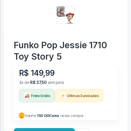
Funko Pop Jessie 1710
Toy Story 5
R$ 149,99
4x de
R$ 37,50
sem juros
🚚
⚡
Frete Grátis
Últimas
3
unidades
Ganhe
150 GGCoins
nesta compra