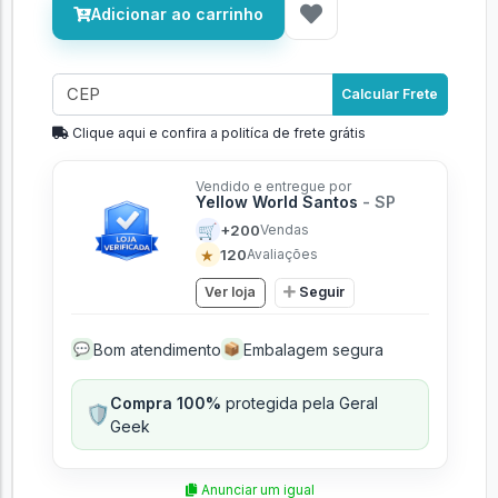
Adicionar ao carrinho
Calcular Frete
Clique aqui e confira a politíca de frete grátis
Vendido e entregue por
Yellow World Santos
- SP
🛒
+200
Vendas
★
120
Avaliações
Ver loja
Seguir
Bom atendimento
Embalagem segura
💬
📦
Compra 100%
protegida pela Geral
🛡️
Geek
Anunciar um igual