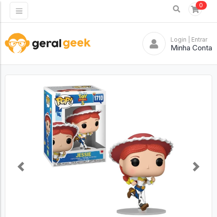
0
Login
| Entrar
Minha Conta
Previous
Next