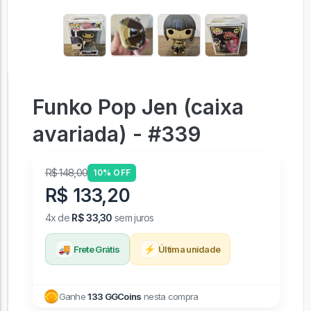
Funko Pop Jen (caixa
avariada) - #339
R$ 148,00
10% OFF
R$ 133,20
4x de
R$ 33,30
sem juros
🚚
⚡
Frete Grátis
Última unidade
Ganhe
133 GGCoins
nesta compra