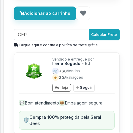
Adicionar ao carrinho
Calcular Frete
Clique aqui e confira a politíca de frete grátis
Vendido e entregue por
Irene Bogado
- RJ
🛒
+60
Vendas
★
30
Avaliações
Ver loja
Seguir
Bom atendimento
Embalagem segura
💬
📦
Compra 100%
protegida pela Geral
🛡️
Geek