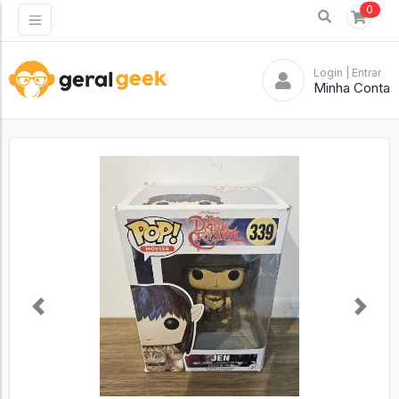
0
Login
| Entrar
Minha Conta
Previous
Next