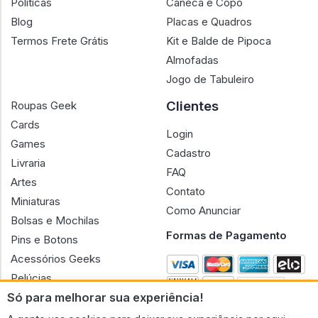
Políticas
Caneca e Copo
Blog
Placas e Quadros
Termos Frete Grátis
Kit e Balde de Pipoca
Almofadas
Jogo de Tabuleiro
Clientes
Roupas Geek
Cards
Login
Games
Cadastro
Livraria
FAQ
Artes
Contato
Miniaturas
Como Anunciar
Bolsas e Mochilas
Formas de Pagamento
Pins e Botons
Acessórios Geeks
Pelúcias
Só para melhorar sua experiência!
Bonecas