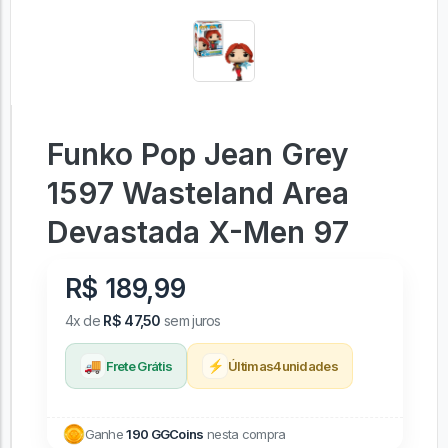
Funko Pop Jean Grey
1597 Wasteland Area
Devastada X-Men 97
R$ 189,99
4x de
R$ 47,50
sem juros
🚚
⚡
Frete Grátis
Últimas
4
unidades
Ganhe
190 GGCoins
nesta compra