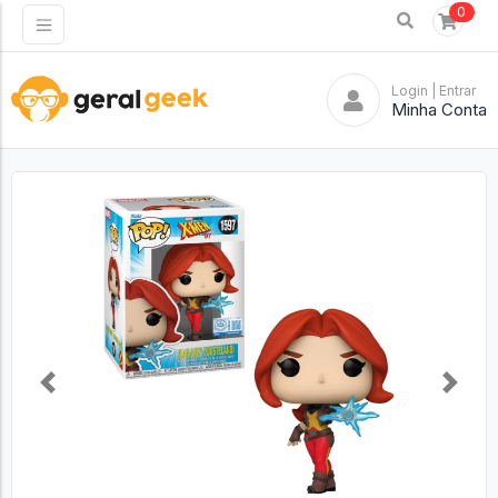
0
Login
| Entrar
Minha Conta
Previous
Next