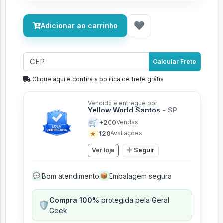
Adicionar ao carrinho
Calcular Frete
Clique aqui e confira a politíca de frete grátis
Vendido e entregue por
Yellow World Santos
- SP
🛒
+200
Vendas
★
120
Avaliações
Ver loja
Seguir
Bom atendimento
Embalagem segura
💬
📦
Compra 100%
protegida pela Geral
🛡️
Geek