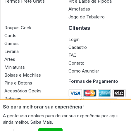
Termos Frete Grátis
Kit e Balde de Pipoca
Almofadas
Jogo de Tabuleiro
Clientes
Roupas Geek
Cards
Login
Games
Cadastro
Livraria
FAQ
Artes
Contato
Miniaturas
Como Anunciar
Bolsas e Mochilas
Formas de Pagamento
Pins e Botons
Acessórios Geeks
Pelúcias
Só para melhorar sua experiência!
Bonecas
A gente usa cookies para deixar sua experiência por aqui
ainda melhor.
Saiba Mais.