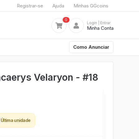
Registrar-se
Ajuda
Minhas GGcoins
0
Login
| Entrar
Minha Conta
Como Anunciar
caerys Velaryon - #18
Última unidade