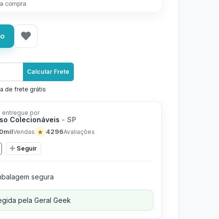
a compra
ho
Calcular Frete
a de frete grátis
 entregue por
rso Colecionáveis
- SP
0mil
★
4296
Vendas
Avaliações
Seguir
balagem segura
gida pela Geral Geek