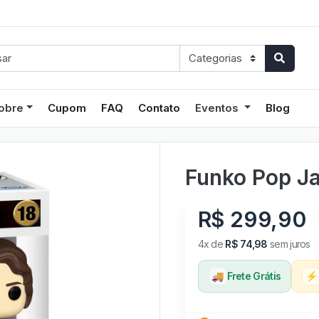
obre
Cupom
FAQ
Contato
Eventos
Blog
Funko Pop Ja
R$ 299,90
4x de
R$ 74,98
sem juros
🚚
Frete Grátis
⚡