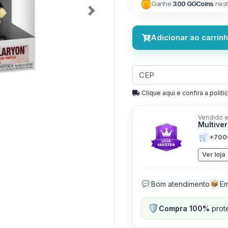
Ganhe
300 GGCoins
nest
Next
Adicionar ao carrin
Clique aqui e confira a politíc
Vendido e
Multive
🛒
+700
Ver loja
Bom atendimento
Em
💬
📦
🛡️
Compra 100%
prote