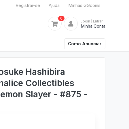
Registrar-se
Ajuda
Minhas GGcoins
0
Login
| Entrar
Minha Conta
Como Anunciar
osuke Hashibira
halice Collectibles
Demon Slayer - #875 -