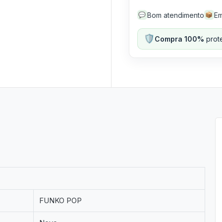
Bom atendimento
Em
💬
📦
🛡️
Compra 100%
prote
FUNKO POP