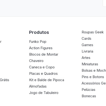
Produtos
Roupas Geek
Cards
r
Funko Pop
Games
Action Figures
Livraria
Blocos de Montar
Artes
Chaveiro
Miniaturas
Caneca e Copo
Bolsas e Moch
Placas e Quadros
Pins e Botons
Grátis
Kit e Balde de Pipoca
Acessórios G
Almofadas
Pelúcias
Jogo de Tabuleiro
Bonecas