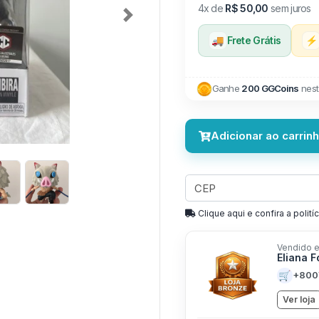
4x de
R$ 50,00
sem juros
Next
🚚
Frete Grátis
⚡
Ganhe
200 GGCoins
nest
Adicionar ao carrin
Clique aqui e confira a politíc
Vendido e
Eliana 
🛒
+800
Ver loja