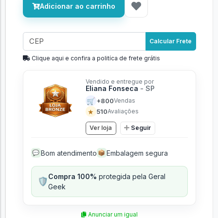
Adicionar ao carrinho
Calcular Frete
Clique aqui e confira a politíca de frete grátis
Vendido e entregue por
Eliana Fonseca
- SP
🛒
+800
Vendas
★
510
Avaliações
Ver loja
Seguir
Bom atendimento
Embalagem segura
💬
📦
Compra 100%
protegida pela Geral
🛡️
Geek
Anunciar um igual