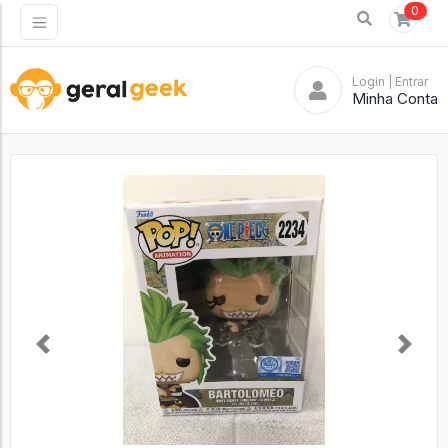
0
Login
| Entrar
Minha Conta
Previous
Next