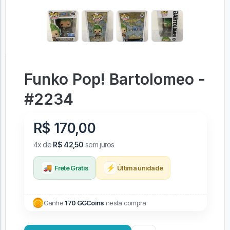
Funko Pop! Bartolomeo -
#2234
R$ 170,00
4x de
R$ 42,50
sem juros
🚚
⚡
Frete Grátis
Última unidade
Ganhe
170 GGCoins
nesta compra