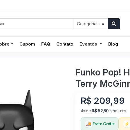
obre
Cupom
FAQ
Contato
Eventos
Blog
Funko Pop! 
Terry McGin
R$ 209,99
4x de
R$ 52,50
sem juros
🚚
Frete Grátis
⚡