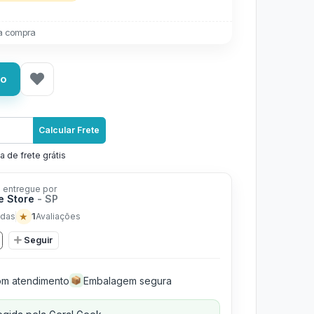
a compra
ho
Calcular Frete
a de frete grátis
 entregue por
e Store
- SP
★
1
das
Avaliações
Seguir
m atendimento
Embalagem segura
📦