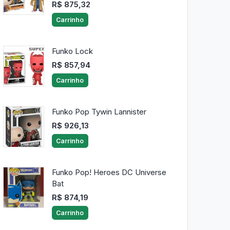
R$ 875,32
Carrinho
Funko Lock
R$ 857,94
Carrinho
Funko Pop Tywin Lannister
R$ 926,13
Carrinho
Funko Pop! Heroes DC Universe
Bat
R$ 874,19
Carrinho