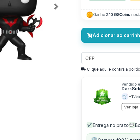
Next
Ganhe
210 GGCoins
nest
Adicionar ao carrin
Clique aqui e confira a politíc
Vendido e
DarkSid
🛒
+1
Ven
Ver loja
Entrega no prazo
Bo
✔
💬
🛡️