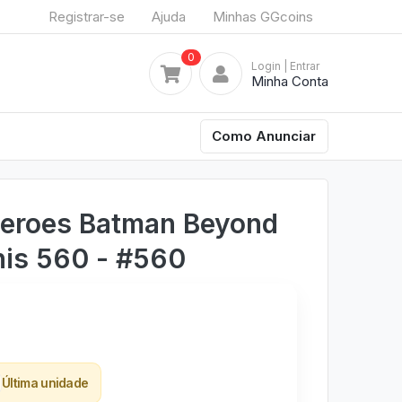
Registrar-se
Ajuda
Minhas GGcoins
0
Login
| Entrar
Minha Conta
Como Anunciar
Heroes Batman Beyond
nis 560 - #560
Última unidade