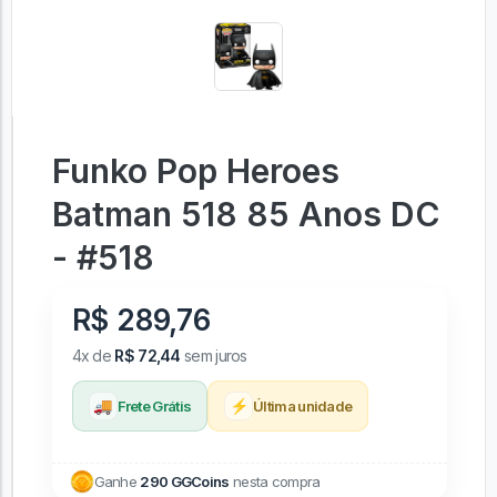
Funko Pop Heroes
Batman 518 85 Anos DC
- #518
R$ 289,76
4x de
R$ 72,44
sem juros
🚚
⚡
Frete Grátis
Última unidade
Ganhe
290 GGCoins
nesta compra