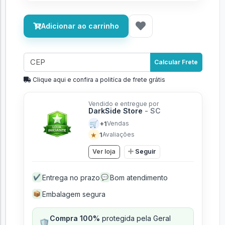
Adicionar ao carrinho
Calcular Frete
Clique aqui e confira a politíca de frete grátis
Vendido e entregue por
DarkSide Store
- SC
🛒
+1
Vendas
★
1
Avaliações
Ver loja
Seguir
Entrega no prazo
Bom atendimento
✔
💬
Embalagem segura
📦
Compra 100%
protegida pela Geral
🛡️