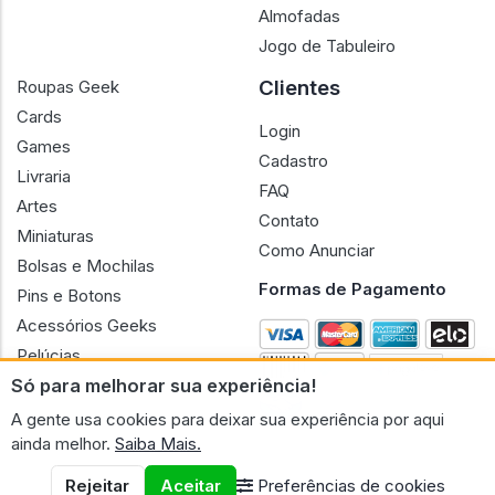
Almofadas
Jogo de Tabuleiro
Clientes
Roupas Geek
Cards
Login
Games
Cadastro
Livraria
FAQ
Artes
Contato
Miniaturas
Como Anunciar
Bolsas e Mochilas
Formas de Pagamento
Pins e Botons
Acessórios Geeks
Pelúcias
Só para melhorar sua experiência!
Bonecas
A gente usa cookies para deixar sua experiência por aqui
ainda melhor.
Saiba Mais.
Rejeitar
Aceitar
Preferências de cookies