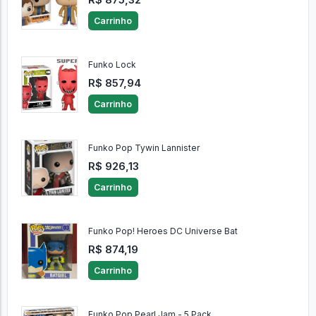
Carrinho
Funko Lock
R$ 857,94
Carrinho
Funko Pop Tywin Lannister
R$ 926,13
Carrinho
Funko Pop! Heroes DC Universe Bat
R$ 874,19
Carrinho
Funko Pop Pearl Jam - 5 Pack