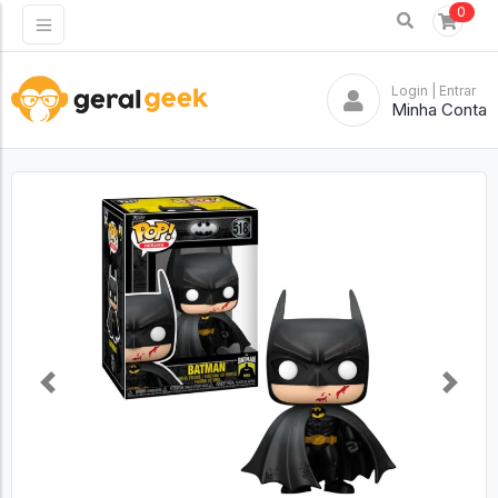
0
Login
| Entrar
Minha Conta
Previous
Next