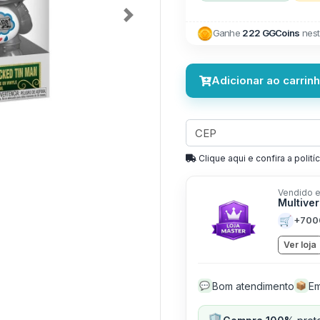
Next
Ganhe
222 GGCoins
nest
Adicionar ao carrin
Clique aqui e confira a politíc
Vendido e
Multive
🛒
+700
Ver loja
Bom atendimento
Em
💬
📦
🛡️