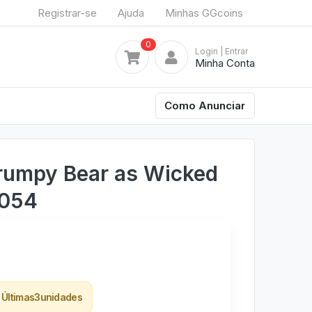
Registrar-se
Ajuda
Minhas GGcoins
0
Login
| Entrar
Minha Conta
Como Anunciar
rumpy Bear as Wicked
2054
Últimas
3
unidades