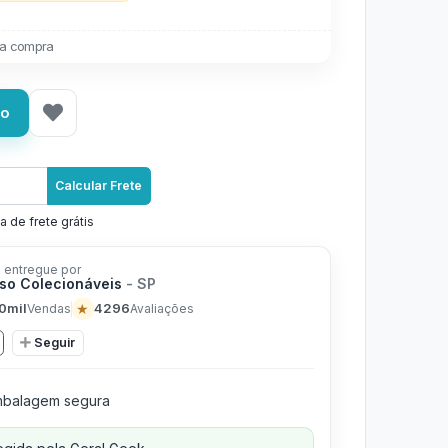
a compra
ho
Calcular Frete
a de frete grátis
 entregue por
rso Colecionáveis
- SP
0mil
★
4296
Vendas
Avaliações
Seguir
balagem segura