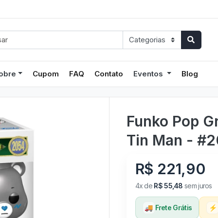
obre
Cupom
FAQ
Contato
Eventos
Blog
Funko Pop G
Tin Man - #
R$ 221,90
4x de
R$ 55,48
sem juros
🚚
Frete Grátis
⚡