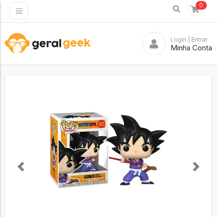
0
Login
| Entrar
Minha Conta
Previous
Next