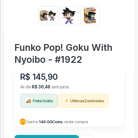
Funko Pop! Goku With
Nyoibo - #1922
R$ 145,90
4x de
R$ 36,48
sem juros
🚚
⚡
Frete Grátis
Últimas
2
unidades
Ganhe
146 GGCoins
nesta compra