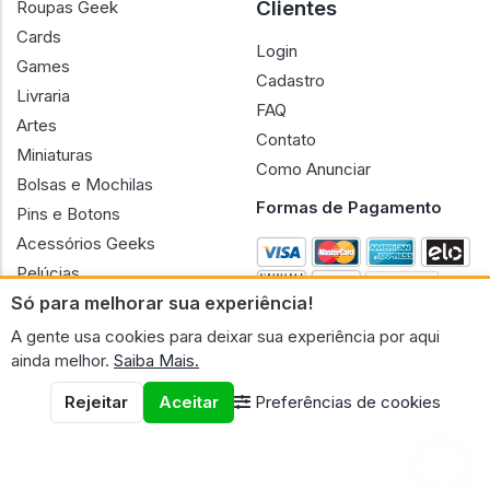
Clientes
Roupas Geek
Cards
Login
Games
Cadastro
Livraria
FAQ
Artes
Contato
Miniaturas
Como Anunciar
Bolsas e Mochilas
Formas de Pagamento
Pins e Botons
Acessórios Geeks
Pelúcias
Só para melhorar sua experiência!
Bonecas
A gente usa cookies para deixar sua experiência por aqui
ainda melhor.
Saiba Mais.
Rejeitar
Aceitar
Preferências de cookies
CNPJ n.º 30.220.458/0001-17 - GERAL GEEK PORTAL ELETRONICO
LTDA.
© 2026 Geral Geek
Termos de uso
Políticas