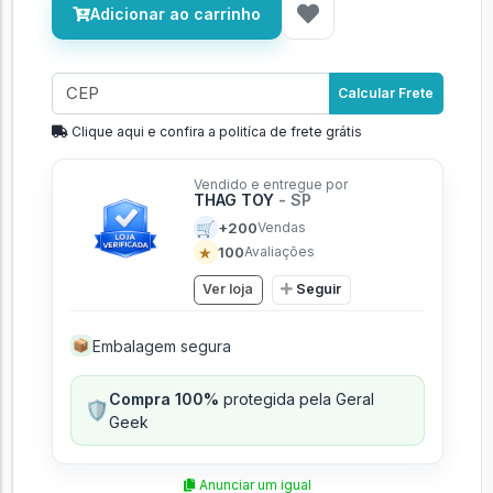
Adicionar ao carrinho
Calcular Frete
Clique aqui e confira a politíca de frete grátis
Vendido e entregue por
THAG TOY
- SP
🛒
+200
Vendas
★
100
Avaliações
Ver loja
Seguir
Embalagem segura
📦
Compra 100%
protegida pela Geral
🛡️
Geek
Anunciar um igual