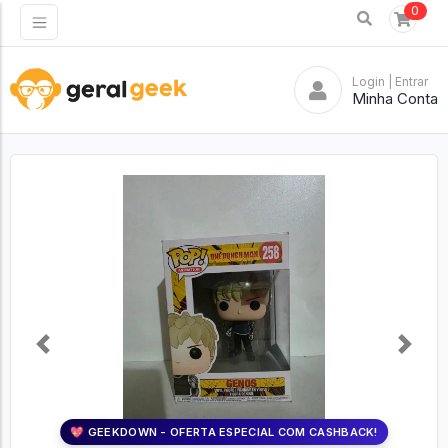
0
Login
| Entrar
Minha Conta
Previous
Next
💖 GEEKDOWN - OFERTA ESPECIAL COM CASHBACK!