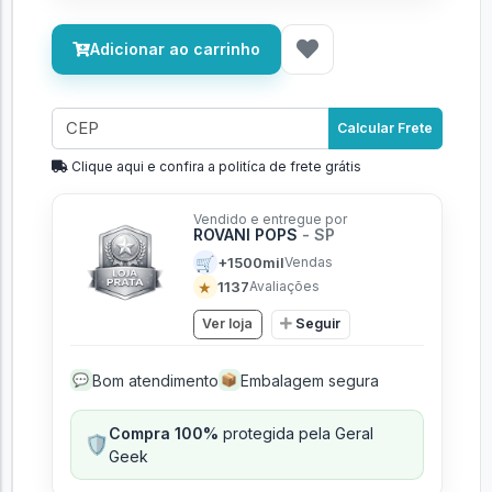
Adicionar ao carrinho
Calcular Frete
Clique aqui e confira a politíca de frete grátis
Vendido e entregue por
ROVANI POPS
- SP
🛒
+1500mil
Vendas
★
1137
Avaliações
Ver loja
Seguir
Bom atendimento
Embalagem segura
💬
📦
Compra 100%
protegida pela Geral
🛡️
Geek