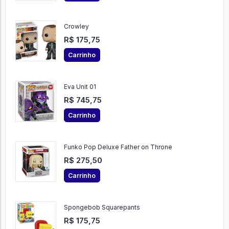
Crowley
R$ 175,75
Carrinho
Eva Unit 01
R$ 745,75
Carrinho
Funko Pop Deluxe Father on Throne
R$ 275,50
Carrinho
Spongebob Squarepants
R$ 175,75