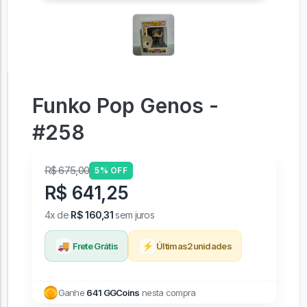
Funko Pop Genos -
#258
R$ 675,00
5% OFF
R$ 641,25
4x de
R$ 160,31
sem juros
🚚
⚡
Frete Grátis
Últimas
2
unidades
Ganhe
641 GGCoins
nesta compra