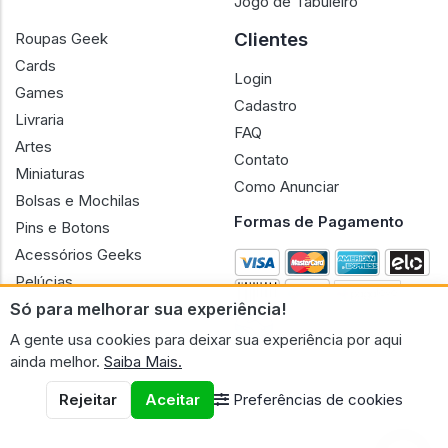
Jogo de Tabuleiro
Clientes
Roupas Geek
Cards
Login
Games
Cadastro
Livraria
FAQ
Artes
Contato
Miniaturas
Como Anunciar
Bolsas e Mochilas
Formas de Pagamento
Pins e Botons
Acessórios Geeks
Pelúcias
Só para melhorar sua experiência!
Bonecas
A gente usa cookies para deixar sua experiência por aqui
ainda melhor.
Saiba Mais.
Rejeitar
Aceitar
Preferências de cookies
CNPJ n.º 30.220.458/0001-17 - GERAL GEEK PORTAL ELETRONICO
LTDA.