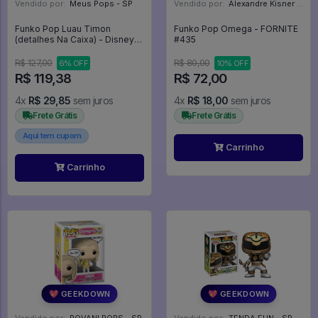
Vendido por:
Meus Pops - SP
Vendido por:
Alexandre Kisner - PR
Funko Pop Luau Timon
Funko Pop Omega - FORNITE
(detalhes Na Caixa) - Disney
#435
#500
R$ 127,00
R$ 80,00
6% OFF
10% OFF
R$ 119,38
R$ 72,00
4x
R$ 29,85
sem juros
4x
R$ 18,00
sem juros
Frete Grátis
Frete Grátis
Aqui tem cupom
Carrinho
Carrinho
💖 GEEKDOWN
💖 GEEKDOWN