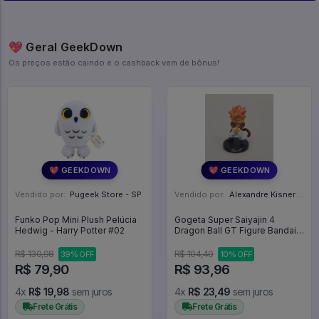
💖 Geral GeekDown
Os preços estão caindo e o cashback vem de bônus!
💖 GEEKDOWN
💖 GEEKDOWN
Vendido por:
Pugeek Store - SP
Vendido por:
Alexandre Kisner - PR
Funko Pop Mini Plush Pelúcia
Gogeta Super Saiyajin 4
Hedwig - Harry Potter #02
Dragon Ball GT Figure Bandai
Deformation - Dragon Ball Z
R$ 130,98
R$ 104,40
39% OFF
10% OFF
R$ 79,90
R$ 93,96
4x
R$ 19,98
sem juros
4x
R$ 23,49
sem juros
Frete Grátis
Frete Grátis