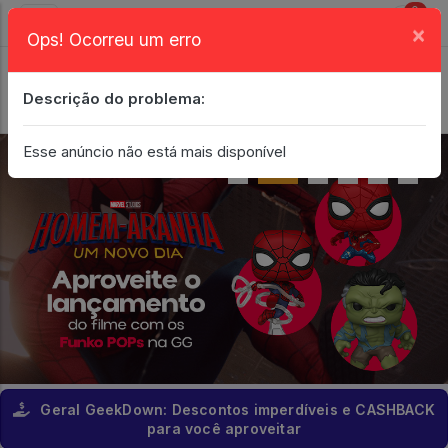
0
×
Ops! Ocorreu um erro
Login
| Entrar
Descrição do problema:
Minha Conta
Esse anúncio não está mais disponível
Geral GeekDown: Descontos imperdíveis e CASHBACK
para você aproveitar