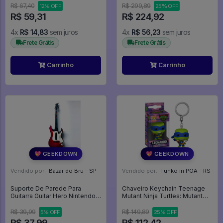
R$ 67,40
R$ 299,89
12% OFF
25% OFF
R$ 59,31
R$ 224,92
4x
R$ 14,83
sem juros
4x
R$ 56,23
sem juros
Frete Grátis
Frete Grátis
Carrinho
Carrinho
💖 GEEKDOWN
💖 GEEKDOWN
Vendido por:
Bazar do Bru - SP
Vendido por:
Funko in POA - RS
Suporte De Parede Para
Chaveiro Keychain Teenage
Guitarra Guitar Hero Nintendo
Mutant Ninja Turtles: Mutant
Wii/wii U/ps3/ps4/ Xbox 360 /
Mayhem - Leonardo (72328)
One - Expositor
Pizza Tartarugas Ninja -
R$ 39,99
R$ 149,89
5% OFF
25% OFF
Animation
R$ 37,99
R$ 112,42