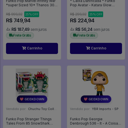
Funko Pop Marvel Infinity War
* Caixa Danificada * Funko
*super Sized 10* Thanos 308
Pop Avatar - Katara Glow
- Marvel #308
Metallic 1130 Anime -
Promo170 - Animation #1130
R$ 999,92
R$ 299,92
25% OFF
25% OFF
R$ 749,94
R$ 224,94
4x
R$ 187,49
sem juros
4x
R$ 56,24
sem juros
Frete Grátis
Frete Grátis
Carrinho
Carrinho
💖 GEEKDOWN
💖 GEEKDOWN
Vendido por:
Chuchu Toy Collection - SP
Vendido por:
YBR Imports - SP
Funko Pop Stranger Things
Funko Pop Georgie
Tales From 85 SnowShark
Denbrough 536 - It - A Coisa
2465 -
#536