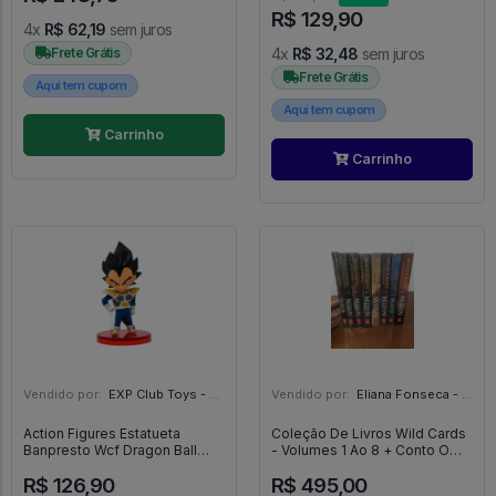
R$ 129,90
4x
R$ 62,19
sem juros
Frete Grátis
4x
R$ 32,48
sem juros
Frete Grátis
Aqui tem cupom
Aqui tem cupom
Carrinho
Carrinho
Vendido por:
EXP Club Toys - SP
Vendido por:
Eliana Fonseca - SP
Action Figures Estatueta
Coleção De Livros Wild Cards
Banpresto Wcf Dragon Ball
- Volumes 1 Ao 8 + Conto O
Super Kid Vegeta - Dragon Ball
Reciclador - George R R Martin
R$ 126,90
R$ 495,00
Super
- Wild Cards - #1 - Leya #1