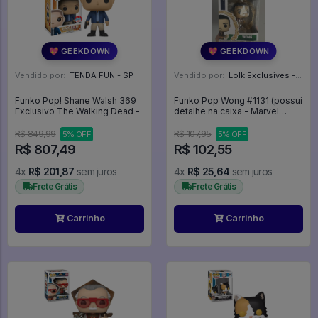
💖 GEEKDOWN
💖 GEEKDOWN
Vendido por:
TENDA FUN - SP
Vendido por:
Lolk Exclusives - SP
Funko Pop! Shane Walsh 369
Funko Pop Wong #1131 (possui
Exclusivo The Walking Dead -
detalhe na caixa - Marvel
Studios She-Hulk #1131
R$ 849,99
R$ 107,95
5% OFF
5% OFF
R$ 807,49
R$ 102,55
4x
R$ 201,87
sem juros
4x
R$ 25,64
sem juros
Frete Grátis
Frete Grátis
Carrinho
Carrinho