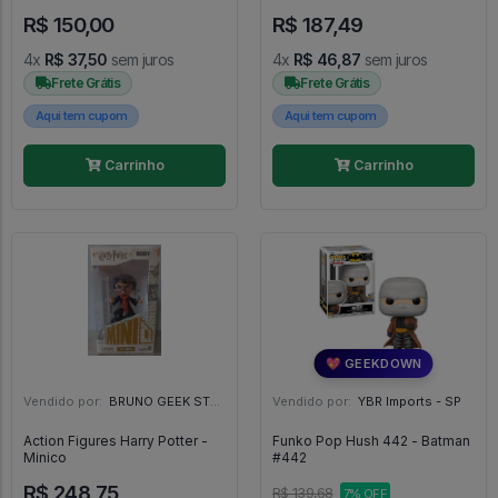
#589
#360
R$ 150,00
R$ 187,49
4x
R$ 37,50
sem juros
4x
R$ 46,87
sem juros
Frete Grátis
Frete Grátis
Aqui tem cupom
Aqui tem cupom
Carrinho
Carrinho
💖 GEEKDOWN
Vendido por:
BRUNO GEEK STORE - ES
Vendido por:
YBR Imports - SP
Action Figures Harry Potter -
Funko Pop Hush 442 - Batman
Minico
#442
R$ 248,75
R$ 139,68
7% OFF