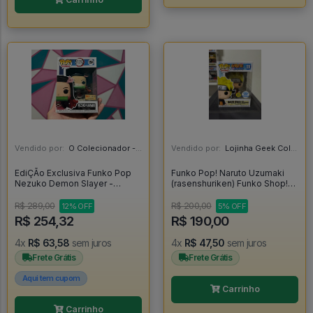
Vendido por:
O Colecionador - SP
Vendido por:
Lojinha Geek Colecionáveis - DF
EdiÇÃo Exclusiva Funko Pop
Funko Pop! Naruto Uzumaki
Nezuko Demon Slayer -
(rasenshuriken) Funko Shop!
Demon Slayer #1264
Glow - Naruto Shippuden
#1318
R$ 289,00
R$ 200,00
12% OFF
5% OFF
R$ 254,32
R$ 190,00
4x
R$ 63,58
sem juros
4x
R$ 47,50
sem juros
Frete Grátis
Frete Grátis
Aqui tem cupom
Carrinho
Carrinho