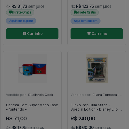
4x
R$ 31,73
sem juros
4x
R$ 123,75
sem juros
Frete Grátis
Frete Grátis
Aqui tem cupom
Aqui tem cupom
Carrinho
Carrinho
Vendido por:
Duallands Geek Store - RS
Vendido por:
Eliana Fonseca - SP
Caneca Tom Super Mario Fase
Funko Pop Hula Stitch -
- Nintendo -
Special Edition - Disney Lilo &
Stitch - #718 - FUNKO POP
R$ 71,00
R$ 240,00
#718
4x
R$ 17,75
sem juros
4x
R$ 60,00
sem juros