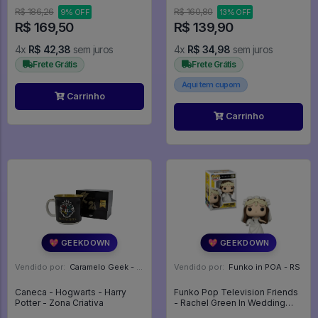
R$ 186,26
R$ 160,80
9% OFF
13% OFF
R$ 169,50
R$ 139,90
4x
R$ 42,38
sem juros
4x
R$ 34,98
sem juros
Frete Grátis
Frete Grátis
Aqui tem cupom
Carrinho
Carrinho
💖 GEEKDOWN
💖 GEEKDOWN
Vendido por:
Caramelo Geek - DF
Vendido por:
Funko in POA - RS
Caneca - Hogwarts - Harry
Funko Pop Television Friends
Potter - Zona Criativa
- Rachel Green In Wedding
Dress 1280 - Television #1280