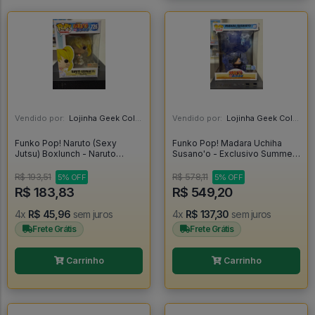
Vendido por:
Lojinha Geek Colecionáveis - DF
Vendido por:
Lojinha Geek Colecionáveis - DF
Funko Pop! Naruto (Sexy
Funko Pop! Madara Uchiha
Jutsu) Boxlunch - Naruto
Susano'o - Exclusivo Summer
Shippuden #726
Convention 2025 - Naruto
Shippuden #1878
R$ 193,51
R$ 578,11
5% OFF
5% OFF
R$ 183,83
R$ 549,20
4x
R$ 45,96
sem juros
4x
R$ 137,30
sem juros
Frete Grátis
Frete Grátis
Carrinho
Carrinho