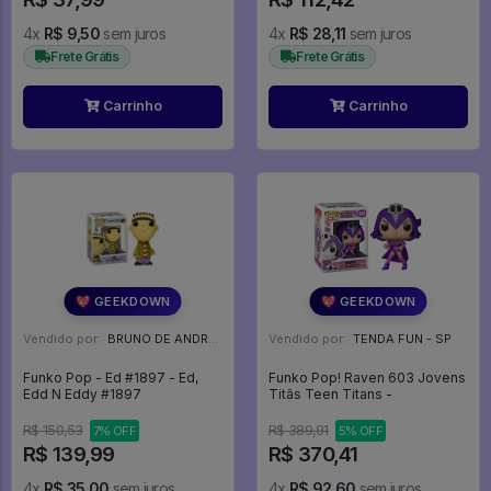
4x
R$ 9,50
sem juros
4x
R$ 28,11
sem juros
Frete Grátis
Frete Grátis
Carrinho
Carrinho
💖 GEEKDOWN
💖 GEEKDOWN
Vendido por:
BRUNO DE ANDRADE CLEMENTE - SC
Vendido por:
TENDA FUN - SP
Funko Pop - Ed #1897 - Ed,
Funko Pop! Raven 603 Jovens
Edd N Eddy #1897
Titãs Teen Titans -
R$ 150,53
R$ 389,91
7% OFF
5% OFF
R$ 139,99
R$ 370,41
4x
R$ 35,00
sem juros
4x
R$ 92,60
sem juros