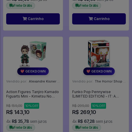
Frete Grátis
Frete Grátis
Carrinho
Carrinho
💖 GEEKDOWN
💖 GEEKDOWN
Vendido por:
Alexandre Kisner - PR
Vendido por:
The Horror Shop - Colecionáveis - MG
Action Figures Tanjiro Kamado
Funko Pop Pennywise
Figuarts Mini - Kimetsu No
(LIMITED EDITION) - IT: A
Yaiba
Coisa #781
R$ 159,00
R$ 299,00
10% OFF
10% OFF
R$ 143,10
R$ 269,10
4x
R$ 35,78
sem juros
4x
R$ 67,28
sem juros
Frete Grátis
Frete Grátis