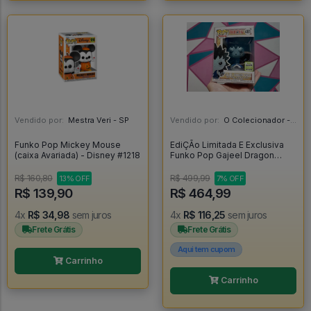
Vendido por:
Mestra Veri - SP
Vendido por:
O Colecionador - SP
Funko Pop Mickey Mouse
EdiÇÃo Limitada E Exclusiva
(caixa Avariada) - Disney #1218
Funko Pop Gajeel Dragon
Force - Fairy Tail #481
R$ 160,80
R$ 499,99
13% OFF
7% OFF
R$ 139,90
R$ 464,99
4x
R$ 34,98
sem juros
4x
R$ 116,25
sem juros
Frete Grátis
Frete Grátis
Aqui tem cupom
Carrinho
Carrinho