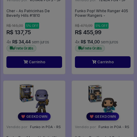
Vendido por:
ROVANI POPS - SP
Vendido por:
TENDA FUN - SP
Cher - As Patricinhas De
Funko Pop! White Ranger 405
Beverly Hills #1810
Power Rangers -
R$ 145,00
R$ 479,99
5% OFF
5% OFF
R$ 137,75
R$ 455,99
4x
R$ 34,44
sem juros
4x
R$ 114,00
sem juros
Frete Grátis
Frete Grátis
Carrinho
Carrinho
💖 GEEKDOWN
💖 GEEKDOWN
Vendido por:
Funko in POA - RS
Vendido por:
Funko in POA - RS