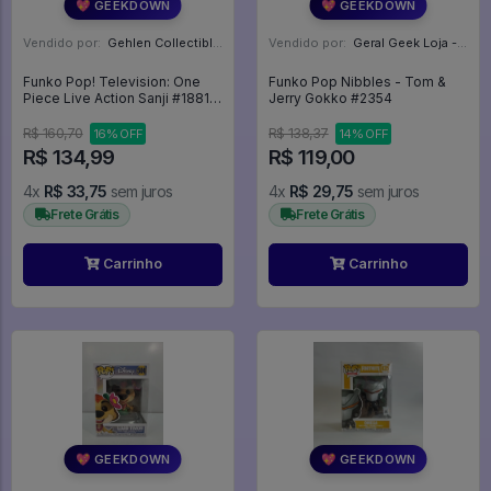
💖 GEEKDOWN
💖 GEEKDOWN
Vendido por:
Gehlen Collectibles - RS
Vendido por:
Geral Geek Loja - SP
Funko Pop! Television: One
Funko Pop Nibbles - Tom &
Piece Live Action Sanji #1881 -
Jerry Gokko #2354
Netflix: Stranger Things #1881
R$ 160,70
R$ 138,37
16% OFF
14% OFF
R$ 134,99
R$ 119,00
4x
R$ 33,75
sem juros
4x
R$ 29,75
sem juros
Frete Grátis
Frete Grátis
Carrinho
Carrinho
💖 GEEKDOWN
💖 GEEKDOWN