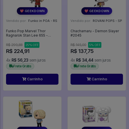
💖 GEEKDOWN
💖 GEEKDOWN
Vendido por:
Funko in POA - RS
Vendido por:
ROVANI POPS - SP
Funko Pop Marvel Thor
Chachamaru - Demon Slayer
Ragnarok Stan Lee 655 -
#2045
Marvel #655
R$ 299,88
R$ 145,00
25% OFF
5% OFF
R$ 224,91
R$ 137,75
4x
R$ 56,23
sem juros
4x
R$ 34,44
sem juros
Frete Grátis
Frete Grátis
Carrinho
Carrinho