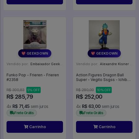
💖 GEEKDOWN
💖 GEEKDOWN
Vendido por:
Embaixador Geek - SP
Vendido por:
Alexandre Kisner - PR
Funko Pop - Frieren - Frieren
Action Figures Dragon Ball
#2358
Super - Vegito Ssgss - Ichiban
Kuji - Dragon Ball
R$ 300,83
R$ 280,00
5% OFF
10% OFF
R$ 285,79
R$ 252,00
4x
R$ 71,45
sem juros
4x
R$ 63,00
sem juros
Frete Grátis
Frete Grátis
Carrinho
Carrinho