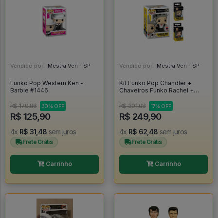
Vendido por:
Mestra Veri - SP
Vendido por:
Mestra Veri - SP
Funko Pop Western Ken -
Kit Funko Pop Chandler +
Barbie #1446
Chaveiros Funko Rachel +
Mônica - Friends #1276
R$ 179,86
R$ 301,08
30% OFF
17% OFF
R$ 125,90
R$ 249,90
4x
R$ 31,48
sem juros
4x
R$ 62,48
sem juros
Frete Grátis
Frete Grátis
Carrinho
Carrinho