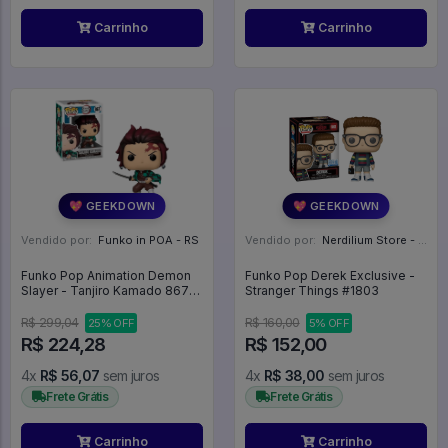
Carrinho
Carrinho
💖 GEEKDOWN
💖 GEEKDOWN
Vendido por:
Funko in POA - RS
Vendido por:
Nerdilium Store - SP
Funko Pop Animation Demon
Funko Pop Derek Exclusive -
Slayer - Tanjiro Kamado 867
Stranger Things #1803
Anime - Animation #867
R$ 299,04
R$ 160,00
25% OFF
5% OFF
R$ 224,28
R$ 152,00
4x
R$ 56,07
sem juros
4x
R$ 38,00
sem juros
Frete Grátis
Frete Grátis
Carrinho
Carrinho