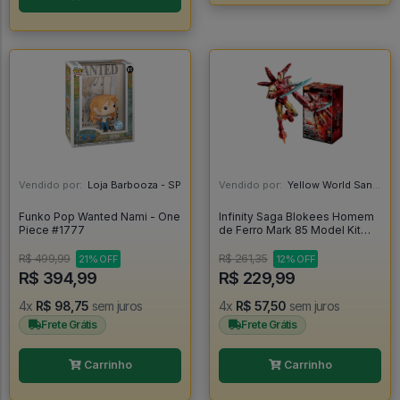
Vendido por:
Loja Barbooza - SP
Vendido por:
Yellow World Santos - SP
Funko Pop Wanted Nami - One
Infinity Saga Blokees Homem
Piece #1777
de Ferro Mark 85 Model Kit
Articulado Iron Man -
R$ 499,99
R$ 261,35
21% OFF
12% OFF
R$ 394,99
R$ 229,99
4x
R$ 98,75
sem juros
4x
R$ 57,50
sem juros
Frete Grátis
Frete Grátis
Carrinho
Carrinho