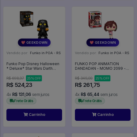
💖 GEEKDOWN
💖 GEEKDOWN
Vendido por:
Funko in POA - RS
Vendido por:
Funko in POA - RS
Funko Pop Disney Halloween
FUNKO POP ANIMATION
* Deluxe* Star Wars Darth
DANDADAN - MOMO 2099 -
Vader Lights 727 - Disney
Animation #2099
#727
R$ 698,97
R$ 349,00
25% OFF
25% OFF
R$ 524,23
R$ 261,75
4x
R$ 131,06
sem juros
4x
R$ 65,44
sem juros
Frete Grátis
Frete Grátis
Carrinho
Carrinho