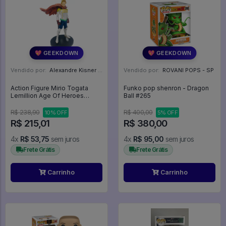
💖 GEEKDOWN
💖 GEEKDOWN
Vendido por:
Alexandre Kisner - PR
Vendido por:
ROVANI POPS - SP
Action Figure Mirio Togata
Funko pop shenron - Dragon
Lemillion Age Of Heroes
Ball #265
Banpresto - My Hero
Academia
R$ 238,90
R$ 400,00
10% OFF
5% OFF
R$ 215,01
R$ 380,00
4x
R$ 53,75
sem juros
4x
R$ 95,00
sem juros
Frete Grátis
Frete Grátis
Carrinho
Carrinho