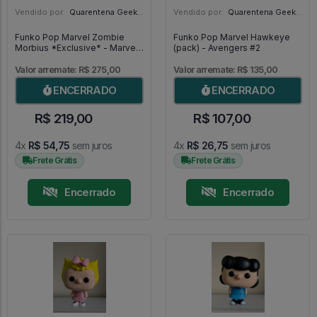
Vendido por:
Quarentena Geek Store - SP
Vendido por:
Quarentena Geek Store - SP
Funko Pop Marvel Zombie
Funko Pop Marvel Hawkeye
Morbius *Exclusive* - Marvel
(pack) - Avengers #2
Comics #105
Valor arremate: R$ 275,00
Valor arremate: R$ 135,00
ENCERRADO
ENCERRADO
R$ 219,00
R$ 107,00
4x
R$ 54,75
sem juros
4x
R$ 26,75
sem juros
Frete Grátis
Frete Grátis
Encerrado
Encerrado