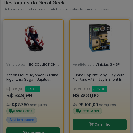
Destaques da Geral Geek
Seleção especial com os produtos que estão fazendo sucesso
Vendido por:
EC COLLECTION - SP
Vendido por:
Vinicius S - SP
Action Figure Ryomen Sukuna
Funko Pop Nft! Vinyl: Jay With
Figurizma Sega - Jujutsu
No Pans -73 - Jay E Silent Bob
Kaisen - Jujutsu Kaisen
#1
R$ 399,90
R$ 500,00
12% OFF
20% OFF
R$ 349,99
R$ 400,00
4x
R$ 87,50
sem juros
4x
R$ 100,00
sem juros
Frete Grátis
Frete Grátis
Aqui tem cupom
Carrinho
Carrinho