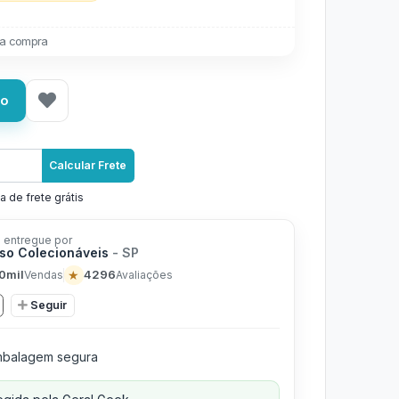
a compra
ho
Calcular Frete
a de frete grátis
 entregue por
rso Colecionáveis
- SP
0mil
★
4296
Vendas
Avaliações
Seguir
balagem segura