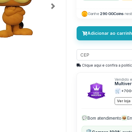
Next
Ganhe
290 GGCoins
nest
Adicionar ao carrin
Clique aqui e confira a politíc
Vendido e
Multive
🛒
+700
Ver loja
Bom atendimento
Em
💬
📦
🛡️