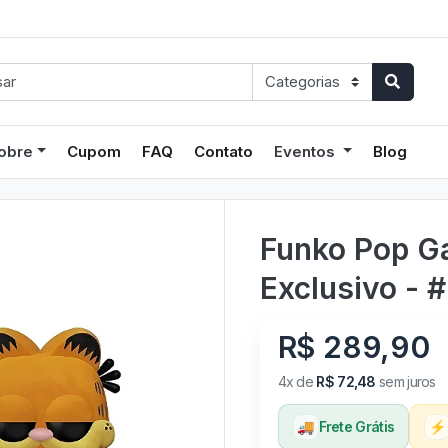
obre
Cupom
FAQ
Contato
Eventos
Blog
Funko Pop Ga
Exclusivo - 
R$ 289,90
4x de
R$ 72,48
sem juros
🚚
Frete Grátis
⚡