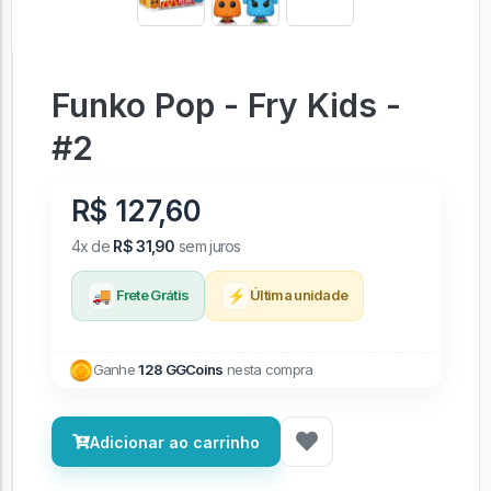
Funko Pop - Fry Kids -
#2
R$ 127,60
4x de
R$ 31,90
sem juros
🚚
⚡
Frete Grátis
Última unidade
Ganhe
128 GGCoins
nesta compra