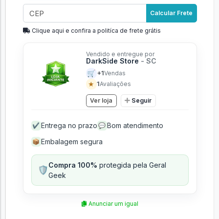
Adicionar ao carrinho
Calcular Frete
Clique aqui e confira a politíca de frete grátis
Vendido e entregue por
DarkSide Store
- SC
🛒
+1
Vendas
★
1
Avaliações
Ver loja
Seguir
Entrega no prazo
Bom atendimento
✔
💬
Embalagem segura
📦
Compra 100%
protegida pela Geral
🛡️
Geek