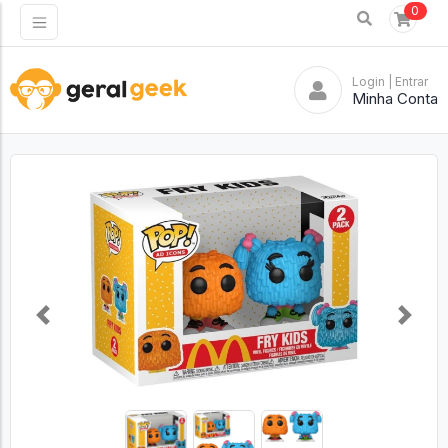
0
Login
| Entrar
Minha Conta
Previous
Next