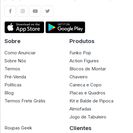
confiança em cada negociação. Conectamos
colecionadores e lojistas em um ambiente confiável, com
preços justos e foco na melhor experiência de compra.
Sobre
Produtos
Como Anunciar
Funko Pop
Sobre Nós
Action Figures
Termos
Blocos de Montar
Pré-Venda
Chaveiro
Políticas
Caneca e Copo
Blog
Placas e Quadros
Termos Frete Grátis
Kit e Balde de Pipoca
Almofadas
Jogo de Tabuleiro