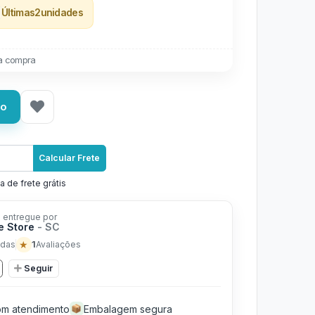
Últimas
2
unidades
a compra
ho
Calcular Frete
a de frete grátis
 entregue por
e Store
- SC
★
1
das
Avaliações
Seguir
m atendimento
Embalagem segura
📦