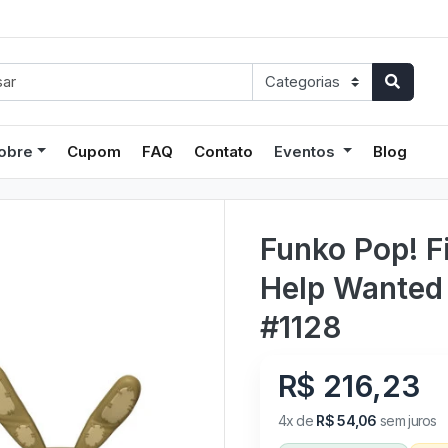
obre
Cupom
FAQ
Contato
Eventos
Blog
Funko Pop! F
Help Wanted 
#1128
R$ 216,23
4x de
R$ 54,06
sem juros