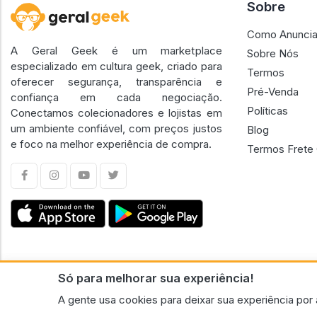
Sobre
Como Anuncia
A Geral Geek é um marketplace
Sobre Nós
especializado em cultura geek, criado para
Termos
oferecer segurança, transparência e
Pré-Venda
confiança em cada negociação.
Políticas
Conectamos colecionadores e lojistas em
um ambiente confiável, com preços justos
Blog
e foco na melhor experiência de compra.
Termos Frete 
Só para melhorar sua experiência!
CNPJ n.º 30.220.458/0001-17 - GERAL GEEK PORTAL ELETRONICO LTDA.
A gente usa cookies para deixar sua experiência por 
© 2026 Geral Geek