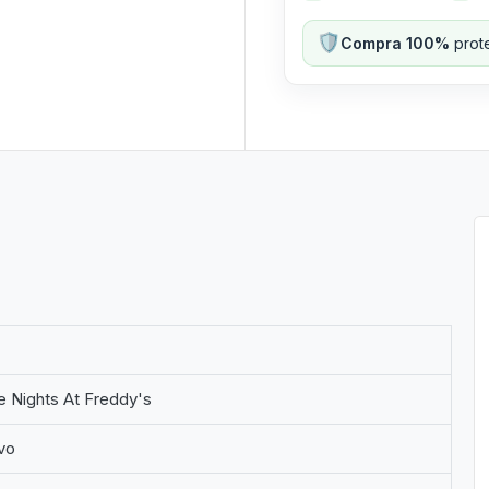
🛡️
Compra 100%
prote
e Nights At Freddy's
vo