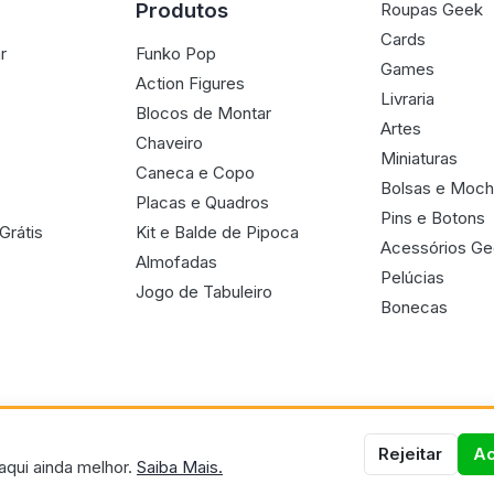
Produtos
Roupas Geek
Cards
r
Funko Pop
Games
Action Figures
Livraria
Blocos de Montar
Artes
Chaveiro
Miniaturas
Caneca e Copo
Bolsas e Moch
Placas e Quadros
Pins e Botons
Grátis
Kit e Balde de Pipoca
Acessórios G
Almofadas
Pelúcias
Jogo de Tabuleiro
Bonecas
Rejeitar
Ac
aqui ainda melhor.
Saiba Mais.