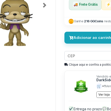
🚚
Frete Grátis
⚡
Next
Ganhe
216 GGCoins
nest
Adicionar ao carrin
Clique aqui e confira a politíc
Vendido e
DarkSid
🛒
+1
Ven
Ver loja
Entrega no prazo
Bo
✔
💬