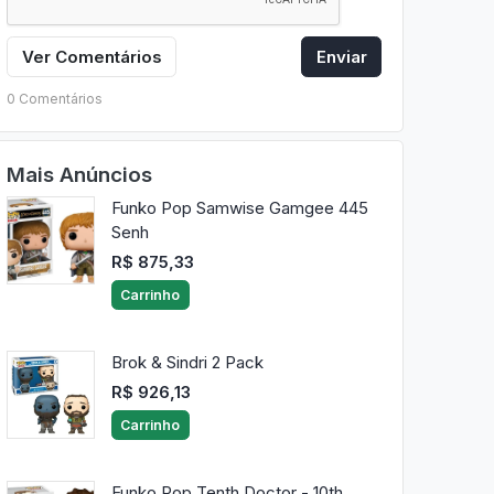
Ver Comentários
Enviar
0 Comentários
Mais Anúncios
Funko Pop Samwise Gamgee 445
Senh
R$ 875,33
Carrinho
Brok & Sindri 2 Pack
R$ 926,13
Carrinho
Funko Pop Tenth Doctor - 10th