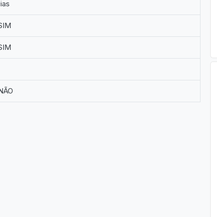
ias
SIM
SIM
NÃO