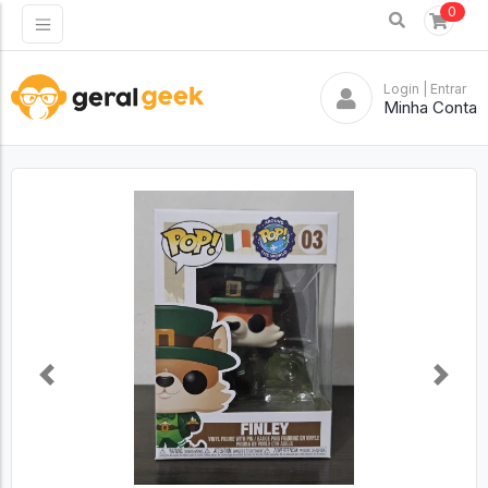
0
Login
| Entrar
Minha Conta
Previous
Next