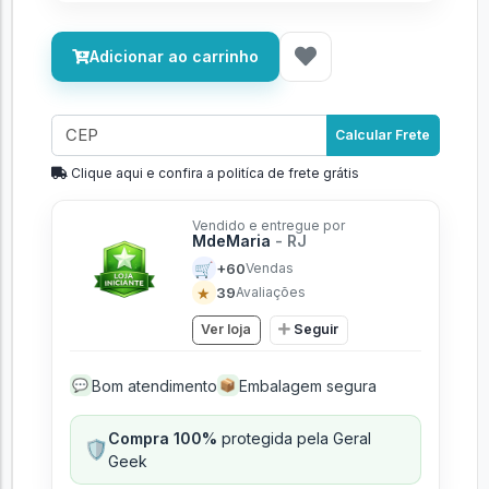
Adicionar ao carrinho
Calcular Frete
Clique aqui e confira a politíca de frete grátis
Vendido e entregue por
MdeMaria
- RJ
🛒
+60
Vendas
★
39
Avaliações
Ver loja
Seguir
Bom atendimento
Embalagem segura
💬
📦
Compra 100%
protegida pela Geral
🛡️
Geek