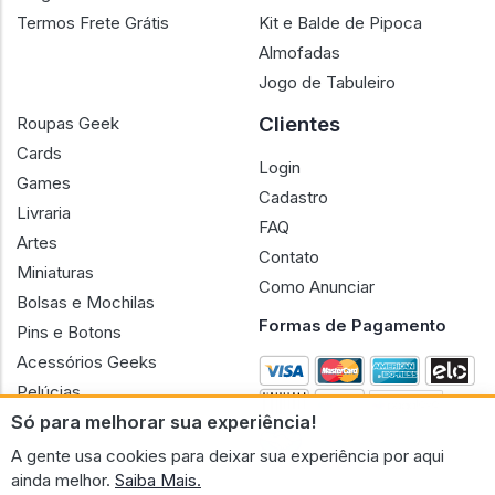
Termos Frete Grátis
Kit e Balde de Pipoca
Almofadas
Jogo de Tabuleiro
Clientes
Roupas Geek
Cards
Login
Games
Cadastro
Livraria
FAQ
Artes
Contato
Miniaturas
Como Anunciar
Bolsas e Mochilas
Formas de Pagamento
Pins e Botons
Acessórios Geeks
Pelúcias
Só para melhorar sua experiência!
Bonecas
A gente usa cookies para deixar sua experiência por aqui
ainda melhor.
Saiba Mais.