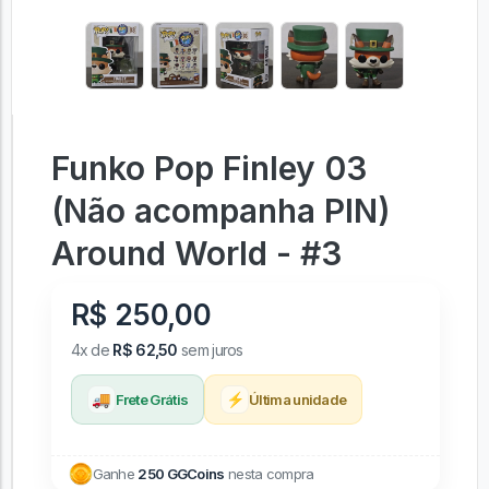
Funko Pop Finley 03
(Não acompanha PIN)
Around World - #3
R$ 250,00
4x de
R$ 62,50
sem juros
🚚
⚡
Frete Grátis
Última unidade
Ganhe
250 GGCoins
nesta compra