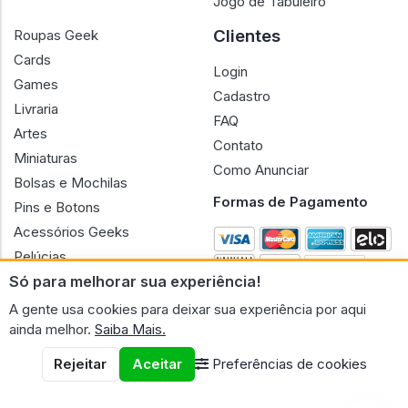
Jogo de Tabuleiro
Clientes
Roupas Geek
Cards
Login
Games
Cadastro
Livraria
FAQ
Artes
Contato
Miniaturas
Como Anunciar
Bolsas e Mochilas
Formas de Pagamento
Pins e Botons
Acessórios Geeks
Pelúcias
Só para melhorar sua experiência!
Bonecas
A gente usa cookies para deixar sua experiência por aqui
ainda melhor.
Saiba Mais.
Rejeitar
Aceitar
Preferências de cookies
CNPJ n.º 30.220.458/0001-17 - GERAL GEEK PORTAL ELETRONICO
LTDA.