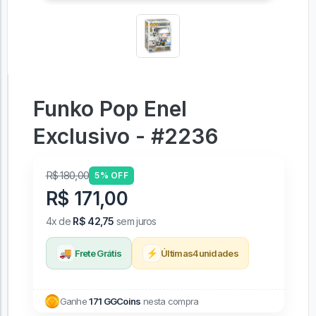
Funko Pop Enel
Exclusivo - #2236
R$ 180,00
5% OFF
R$ 171,00
4x de
R$ 42,75
sem juros
🚚
⚡
Frete Grátis
Últimas
4
unidades
Ganhe
171 GGCoins
nesta compra