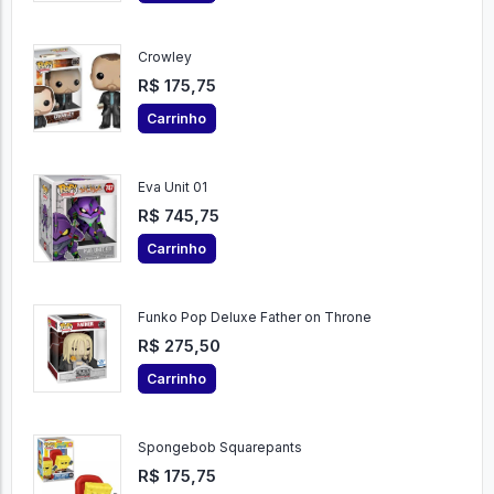
Crowley
R$ 175,75
Carrinho
Eva Unit 01
R$ 745,75
Carrinho
Funko Pop Deluxe Father on Throne
R$ 275,50
Carrinho
Spongebob Squarepants
R$ 175,75