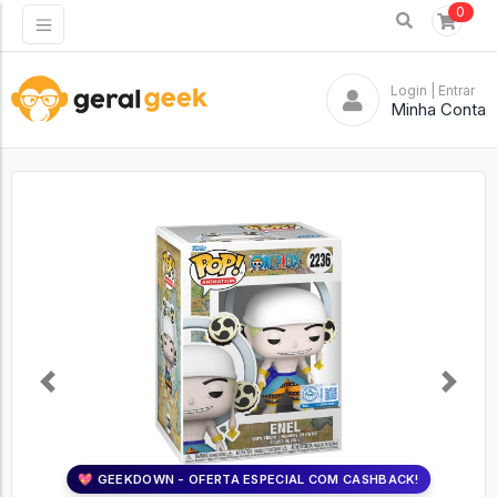
0
Login
| Entrar
Minha Conta
Previous
Next
💖 GEEKDOWN - OFERTA ESPECIAL COM CASHBACK!