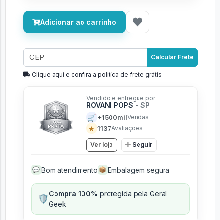
Adicionar ao carrinho
Calcular Frete
Clique aqui e confira a politíca de frete grátis
Vendido e entregue por
ROVANI POPS
- SP
🛒
+1500mil
Vendas
★
1137
Avaliações
Ver loja
Seguir
Bom atendimento
Embalagem segura
💬
📦
Compra 100%
protegida pela Geral
🛡️
Geek