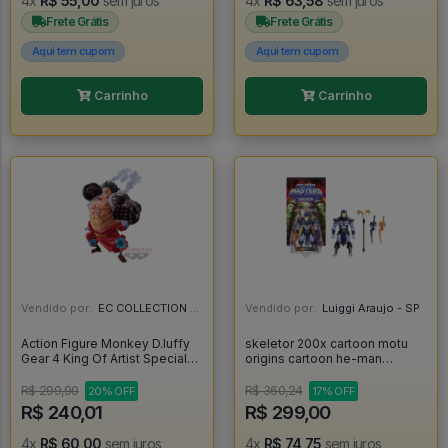
4x
R$ 55,00
sem juros
4x
R$ 63,58
sem juros
Frete Grátis
Frete Grátis
Aqui tem cupom
Aqui tem cupom
Carrinho
Carrinho
Vendido por:
EC COLLECTION - SP
Vendido por:
Luiggi Araujo - SP
Action Figure Monkey D.luffy
skeletor 200x cartoon motu
Gear 4 King Of Artist Special
origins cartoon he-man
Ver. Banpresto - One Piece -
masters of the universe
One Piece
cartoon esqueleto keldor
R$ 299,90
R$ 360,24
20% OFF
17% OFF
heman - Masters Of The
R$ 240,01
R$ 299,00
Universe
4x
R$ 60,00
sem juros
4x
R$ 74,75
sem juros