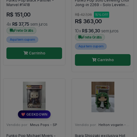
Funko Pop Black Panther -
Funko Pop Solo Leveling Choi
Marvel #1418
Jong-in 2269 - Solo Leveling
#2269
R$ 151,00
R$ 427,06
15% OFF
R$ 363,00
4x
R$ 37,75
sem juros
Frete Grátis
10x
R$ 36,30
sem juros
Frete Grátis
Aqui tem cupom
Aqui tem cupom
Carrinho
Carrinho
💖 GEEKDOWN
Vendido por:
Meus Pops - SP
Vendido por:
Helton vogarin - SP
Funko Pop Michael Myers -
Ibara Shiozaki exclusiva Hot