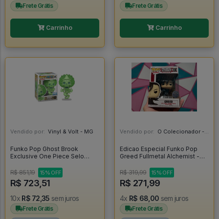
Frete Grátis
Frete Grátis
Carrinho
Carrinho
Vendido por:
Vinyl & Volt - MG
Vendido por:
O Colecionador - SP
Funko Pop Ghost Brook
Edicao Especial Funko Pop
Exclusive One Piece Selo
Greed Fullmetal Alchemist -
Chalice Collectibles Exclusive
Fullmetal Alchemist #1180
Glow Chase - One Piece
R$ 851,19
R$ 319,99
15% OFF
15% OFF
#2325
R$ 723,51
R$ 271,99
10x
R$ 72,35
sem juros
4x
R$ 68,00
sem juros
Frete Grátis
Frete Grátis