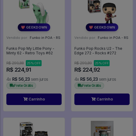
💖 GEEKDOWN
💖 GEEKDOWN
Vendido por:
Funko in POA - RS
Vendido por:
Funko in POA - RS
Funko Pop My Little Pony -
Funko Pop Rocks U2 - The
Minty 62 - Retro Toys #62
Edge 272 - Rocks #272
R$ 299,88
R$ 299,89
25% OFF
25% OFF
R$ 224,91
R$ 224,92
4x
R$ 56,23
sem juros
4x
R$ 56,23
sem juros
Frete Grátis
Frete Grátis
Carrinho
Carrinho