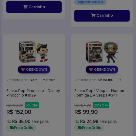
Aqui tem cupom
Carrinho
Carrinho
💖 GEEKDOWN
💖 GEEKDOWN
Vendido por:
Nerdilium Store - SP
Vendido por:
Shiba Inu - PR
Funko Pop Pinocchio - Disney
Funko Pop ! Vespa - Homem
Pinocchio #1029
Formiga E A Vespa #341
R$ 160,00
R$ 124,88
5% OFF
20% OFF
R$ 152,00
R$ 99,90
4x
R$ 38,00
sem juros
4x
R$ 24,98
sem juros
Frete Grátis
Frete Grátis