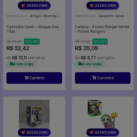
💖 GEEKDOWN
💖 GEEKDOWN
Vendido por:
Artigos Miranda - RJ
Vendido por:
Caramelo Geek - DF
Camiseta Geek - Ataque Dos
Caneca - Power Ranger Verde
Titãs
- Power Rangers
R$ 69,89
R$ 39,88
25% OFF
12% OFF
R$ 52,42
R$ 35,09
4x
R$ 13,11
sem juros
4x
R$ 8,77
sem juros
Frete Grátis
Frete Grátis
Carrinho
Carrinho
💖 GEEKDOWN
💖 GEEKDOWN