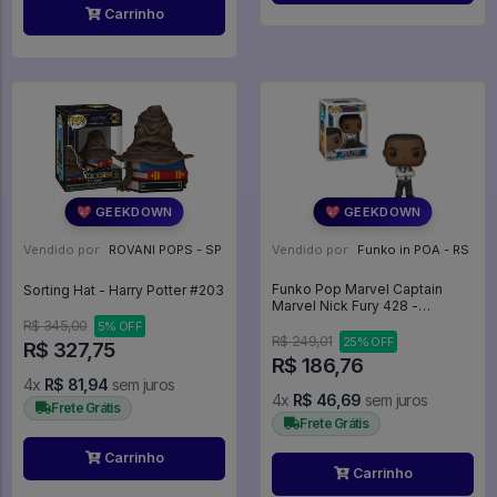
Carrinho
💖 GEEKDOWN
💖 GEEKDOWN
Vendido por:
ROVANI POPS - SP
Vendido por:
Funko in POA - RS
Funko Pop Marvel Captain
Sorting Hat - Harry Potter #203
Marvel Nick Fury 428 -
Promo150 - Marvel #428
R$ 345,00
5% OFF
R$ 249,01
25% OFF
R$ 327,75
R$ 186,76
4x
R$ 81,94
sem juros
4x
R$ 46,69
sem juros
Frete Grátis
Frete Grátis
Carrinho
Carrinho