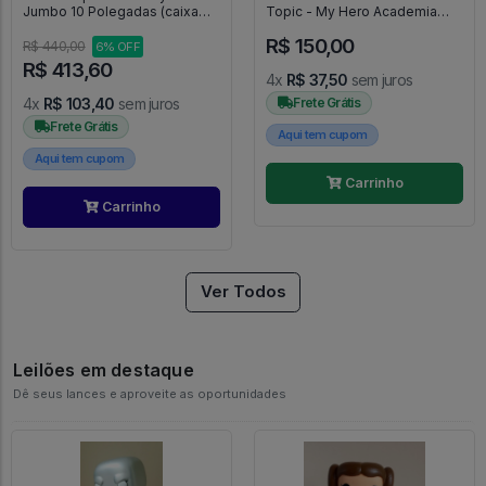
Jumbo 10 Polegadas (caixa
Topic - My Hero Academia
Danificada) - Halloween #1155
#1192
R$ 150,00
R$ 440,00
6% OFF
R$ 413,60
4x
R$ 37,50
sem juros
4x
R$ 103,40
sem juros
Frete Grátis
Frete Grátis
Aqui tem cupom
Aqui tem cupom
Carrinho
Carrinho
Ver Todos
Leilões em destaque
Dê seus lances e aproveite as oportunidades