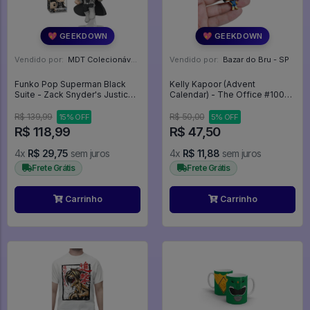
💖 GEEKDOWN
💖 GEEKDOWN
Vendido por:
MDT Colecionáveis - DF
Vendido por:
Bazar do Bru - SP
Funko Pop Superman Black
Kelly Kapoor (Advent
Suite - Zack Snyder's Justice
Calendar) - The Office #1008
League #1123
- The Office #1008
R$ 139,99
R$ 50,00
15% OFF
5% OFF
R$ 118,99
R$ 47,50
4x
R$ 29,75
sem juros
4x
R$ 11,88
sem juros
Frete Grátis
Frete Grátis
Carrinho
Carrinho