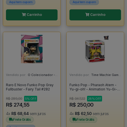
Aqui tem cupom
Aqui tem cupom
Carrinho
Carrinho
Vendido por:
O Colecionador - SP
Vendido por:
Time Machie Games | Nerd Store - SP
Raro E Novo Funko Pop Gray
Funko Pop - Pharaoh Atem -
Fullbuster - Fairy Tail #282
Yu-gi-oh! - Animation Yu-Gi-
Oh! #1059
R$ 289,00
R$ 347,22
5% OFF
28% OFF
R$ 274,55
R$ 250,00
4x
R$ 68,64
sem juros
4x
R$ 62,50
sem juros
Frete Grátis
Frete Grátis