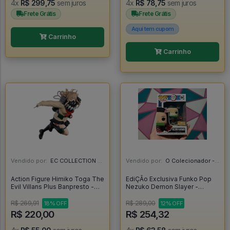
4x
R$ 299,75
sem juros
4x
R$ 78,75
sem juros
Frete Grátis
Frete Grátis
Aqui tem cupom
Carrinho
Carrinho
Vendido por:
EC COLLECTION - SP
Vendido por:
O Colecionador - SP
Action Figure Himiko Toga The
EdiÇÃo Exclusiva Funko Pop
Evil Villans Plus Banpresto -
Nezuko Demon Slayer -
My Hero Academia - My Hero
Demon Slayer #1264
Academia
R$ 269,91
R$ 289,00
18% OFF
12% OFF
R$ 220,00
R$ 254,32