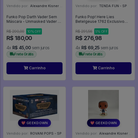
Vendido por:
Alexandre Kisner - PR
Vendido por:
TENDA FUN - SP
Funko Pop Darth Vader Sem
Funko Pop! Here Lies
Máscara - Unmasked Vader -
Betelgeuse 1762 Exclusivo
Star Wars #43
Deluxe Beetlejuice -
R$ 200,00
R$ 291,56
10% OFF
5% OFF
R$ 180,00
R$ 276,98
4x
R$ 45,00
sem juros
4x
R$ 69,25
sem juros
Frete Grátis
Frete Grátis
Carrinho
Carrinho
💖 GEEKDOWN
💖 GEEKDOWN
Vendido por:
ROVANI POPS - SP
Vendido por:
Alexandre Kisner - PR