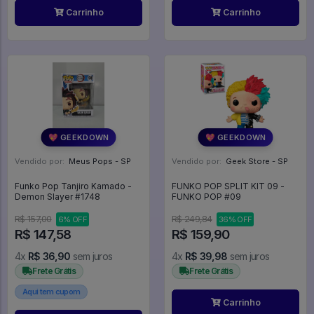
Carrinho
Carrinho
💖 GEEKDOWN
💖 GEEKDOWN
Vendido por:
Meus Pops - SP
Vendido por:
Geek Store - SP
Funko Pop Tanjiro Kamado -
FUNKO POP SPLIT KIT 09 -
Demon Slayer #1748
FUNKO POP #09
R$ 157,00
R$ 249,84
6% OFF
36% OFF
R$ 147,58
R$ 159,90
4x
R$ 36,90
sem juros
4x
R$ 39,98
sem juros
Frete Grátis
Frete Grátis
Aqui tem cupom
Carrinho