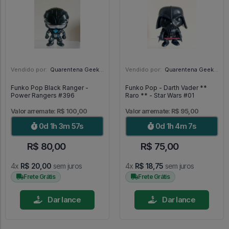
Vendido por:
Quarentena Geek Store - SP
Vendido por:
Quarentena Geek Store - SP
Funko Pop Black Ranger -
Funko Pop - Darth Vader **
Power Rangers #396
Raro ** - Star Wars #01
Valor arremate: R$ 100,00
Valor arremate: R$ 95,00
0d 1h 3m 56s
0d 1h 4m 6s
R$ 80,00
R$ 75,00
4x
R$ 20,00
sem juros
4x
R$ 18,75
sem juros
Frete Grátis
Frete Grátis
Dar lance
Dar lance