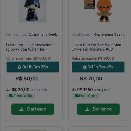
Vendido por:
Quarentena Geek Store - SP
Vendido por:
Quarentena Geek Store - SP
Funko Pop Luke Skywalker
Funko Pop Pin The Wolf Man -
(glow) - Star Wars The
Universal Monsters #08
Mandalorian #501
Valor arremate: R$ 100,00
Valor arremate: R$ 90,00
0d 1h 3m 34s
0d 1h 3m 44s
R$ 80,00
R$ 70,00
4x
R$ 20,00
sem juros
4x
R$ 17,50
sem juros
Frete Grátis
Frete Grátis
Dar lance
Dar lance