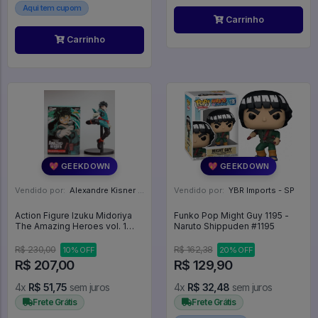
Aqui tem cupom
Carrinho
Carrinho
💖 GEEKDOWN
💖 GEEKDOWN
Vendido por:
Alexandre Kisner - PR
Vendido por:
YBR Imports - SP
Action Figure Izuku Midoriya
Funko Pop Might Guy 1195 -
The Amazing Heroes vol. 1
Naruto Shippuden #1195
Banpresto My Hero Academia
- My Hero Academia
R$ 230,00
R$ 162,38
10% OFF
20% OFF
R$ 207,00
R$ 129,90
4x
R$ 51,75
sem juros
4x
R$ 32,48
sem juros
Frete Grátis
Frete Grátis