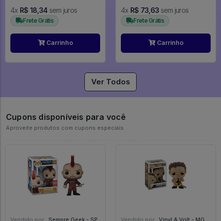
4x
R$ 18,34
sem juros
4x
R$ 73,63
sem juros
Frete Grátis
Frete Grátis
Carrinho
Carrinho
Ver Todos
Cupons disponíveis para você
Aproveite produtos com cupons especiais
Vendido por:
Sempre Geek - SP
Vendido por:
Vinyl & Volt - MG