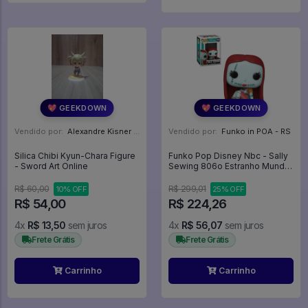
💖 GEEKDOWN
💖 GEEKDOWN
Vendido por:
Alexandre Kisner - PR
Vendido por:
Funko in POA - RS
Silica Chibi Kyun-Chara Figure
Funko Pop Disney Nbc - Sally
- Sword Art Online
Sewing 806o Estranho Mundo
De Jack Skellington - Disney
#806
R$ 60,00
R$ 299,01
10% OFF
25% OFF
R$ 54,00
R$ 224,26
4x
R$ 13,50
sem juros
4x
R$ 56,07
sem juros
Frete Grátis
Frete Grátis
Carrinho
Carrinho