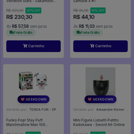
Vibration Stars - Sakamoto
Samurai X #1
Days
R$ 329,00
R$ 49,00
30% OFF
10% OFF
R$ 230,30
R$ 44,10
4x
R$ 57,58
sem juros
4x
R$ 11,03
sem juros
Frete Grátis
Frete Grátis
Carrinho
Carrinho
💖 GEEKDOWN
💖 GEEKDOWN
Vendido por:
TENDA FUN - SP
Vendido por:
Alexandre Kisner - PR
Funko Pop! Stay Puft
Mini Figure Lisbeth Putitto
Marshmallow Man 109
Kadokawa - Sword Art Online
Ghostbusters Caça Fantasmas
-