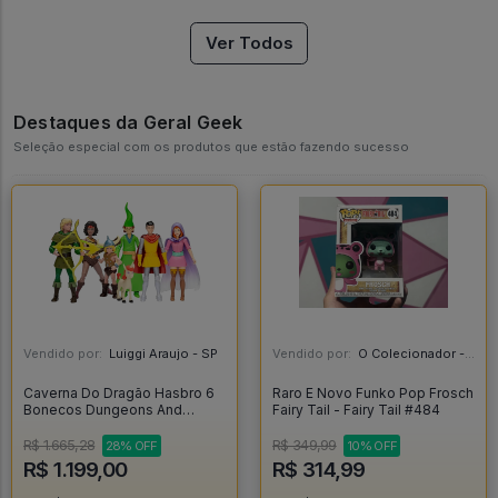
Ver Todos
Destaques da Geral Geek
Seleção especial com os produtos que estão fazendo sucesso
Vendido por:
Luiggi Araujo - SP
Vendido por:
O Colecionador - SP
Caverna Do Dragão Hasbro 6
Raro E Novo Funko Pop Frosch
Bonecos Dungeons And
Fairy Tail - Fairy Tail #484
Dragons Cartoon - Caverna Do
Dragão
R$ 1.665,28
R$ 349,99
28% OFF
10% OFF
R$ 1.199,00
R$ 314,99