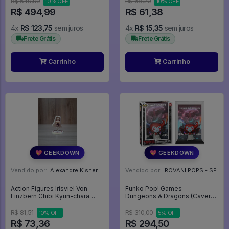
R$ 549,99
R$ 68,20
10% OFF
10% OFF
R$ 494,99
R$ 61,38
4x
R$ 123,75
sem juros
4x
R$ 15,35
sem juros
Frete Grátis
Frete Grátis
Carrinho
Carrinho
💖 GEEKDOWN
💖 GEEKDOWN
Vendido por:
Alexandre Kisner - PR
Vendido por:
ROVANI POPS - SP
Action Figures Irisviel Von
Funko Pop! Games -
Einzbern Chibi Kyun-chara
Dungeons & Dragons (Caverna
Banpresto - Fate/Zero
do Dragão) 1134 - Vingador -
Dungeons & Dragons #1134
R$ 81,51
R$ 310,00
10% OFF
5% OFF
R$ 73,36
R$ 294,50