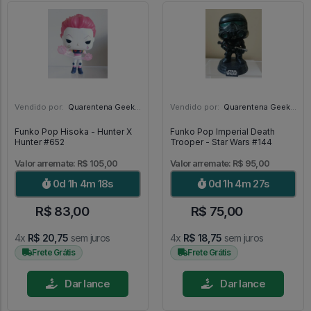
Vendido por:
Quarentena Geek Store - SP
Vendido por:
Quarentena Geek Store - SP
Funko Pop Hisoka - Hunter X
Funko Pop Imperial Death
Hunter #652
Trooper - Star Wars #144
Valor arremate: R$ 105,00
Valor arremate: R$ 95,00
0d 1h 4m 17s
0d 1h 4m 26s
R$ 83,00
R$ 75,00
4x
R$ 20,75
sem juros
4x
R$ 18,75
sem juros
Frete Grátis
Frete Grátis
Dar lance
Dar lance