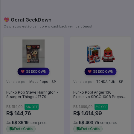
💖 Geral GeekDown
Os preços estão caindo e o cashback vem de bônus!
💖 GEEKDOWN
💖 GEEKDOWN
Vendido por:
Meus Pops - SP
Vendido por:
TENDA FUN - SP
Funko Pop Steve Harrington -
Funko Pop! Anger 136
Stranger Things #1779
Exclusivo SDCC 1008 Peças
Inside Out Divertidamente
Raiva -
R$ 154,00
R$ 1.699,99
6% OFF
5% OFF
R$ 144,76
R$ 1.614,99
4x
R$ 36,19
sem juros
4x
R$ 403,75
sem juros
Frete Grátis
Frete Grátis