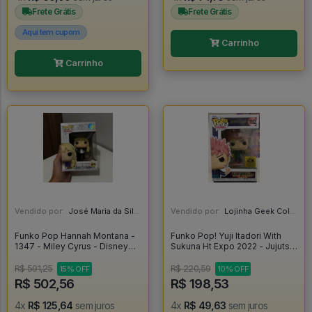
Frete Grátis
Frete Grátis
Aqui tem cupom
Carrinho
Carrinho
Vendido por:
José Maria da Silva Junior - AL
Vendido por:
Lojinha Geek Colecionáveis - DF
Funko Pop Hannah Montana -
Funko Pop! Yuji Itadori With
1347 - Miley Cyrus - Disney
Sukuna Ht Expo 2022 - Jujutsu
Channel - Disney 100 - Disney
Kaisen #1152
100 Hannah Montana #1347
R$ 591,25
R$ 220,59
15% OFF
10% OFF
R$ 502,56
R$ 198,53
4x
R$ 125,64
sem juros
4x
R$ 49,63
sem juros