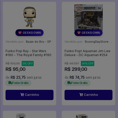
💖 GEEKDOWN
💖 GEEKDOWN
Vendido por:
Bazar do Bru - SP
Vendido por:
BoxingDayStore - GO
Funko Pop Ray - Star Wars
Funko Pop! Aquaman Jim Lee
#190 - The Royal Family #190
Deluxe - DC Aquaman #254
R$ 100,00
R$ 347,67
5% OFF
14% OFF
R$ 95,00
R$ 299,00
4x
R$ 23,75
sem juros
4x
R$ 74,75
sem juros
Frete Grátis
Frete Grátis
Carrinho
Carrinho