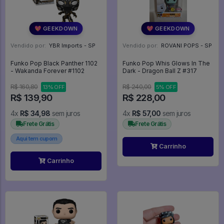
💖 GEEKDOWN
💖 GEEKDOWN
Vendido por:
YBR Imports - SP
Vendido por:
ROVANI POPS - SP
Funko Pop Black Panther 1102
Funko Pop Whis Glows In The
- Wakanda Forever #1102
Dark - Dragon Ball Z #317
R$ 160,80
R$ 240,00
13% OFF
5% OFF
R$ 139,90
R$ 228,00
4x
R$ 34,98
sem juros
4x
R$ 57,00
sem juros
Frete Grátis
Frete Grátis
Aqui tem cupom
Carrinho
Carrinho