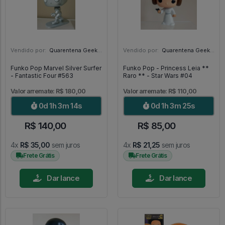
Vendido por:
Quarentena Geek Store - SP
Vendido por:
Quarentena Geek Store - SP
Funko Pop Marvel Silver Surfer
Funko Pop - Princess Leia **
- Fantastic Four #563
Raro ** - Star Wars #04
Valor arremate: R$ 180,00
Valor arremate: R$ 110,00
0d 1h 3m 13s
0d 1h 3m 24s
R$ 140,00
R$ 85,00
4x
R$ 35,00
sem juros
4x
R$ 21,25
sem juros
Frete Grátis
Frete Grátis
Dar lance
Dar lance