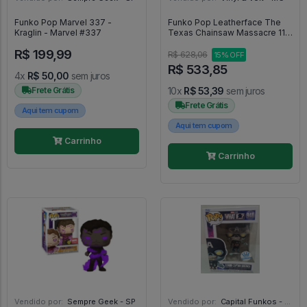
Funko Pop Marvel 337 -
Funko Pop Leatherface The
Kraglin - Marvel #337
Texas Chainsaw Massacre 11 -
Leatherface #11
R$ 199,99
R$ 628,06
15% OFF
R$ 533,85
4x
R$ 50,00
sem juros
Frete Grátis
10x
R$ 53,39
sem juros
Frete Grátis
Aqui tem cupom
Aqui tem cupom
Carrinho
Carrinho
Vendido por:
Sempre Geek - SP
Vendido por:
Capital Funkos - DF