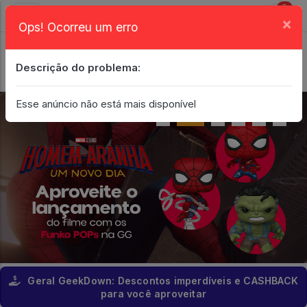
0
×
Ops! Ocorreu um erro
Login
| Entrar
Descrição do problema:
Minha Conta
Esse anúncio não está mais disponível
Geral GeekDown: Descontos imperdíveis e CASHBACK
para você aproveitar