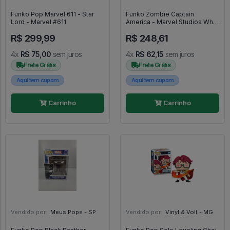
Funko Pop Marvel 611 - Star
Funko Zombie Captain
Lord - Marvel #611
America - Marvel Studios What
If...? #948
R$ 299,99
R$ 248,61
4x
R$ 75,00
sem juros
4x
R$ 62,15
sem juros
Frete Grátis
Frete Grátis
Aqui tem cupom
Aqui tem cupom
Carrinho
Carrinho
Vendido por:
Meus Pops - SP
Vendido por:
Vinyl & Volt - MG