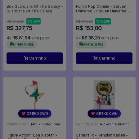
Box Guardians Of The Galaxy -
Funko Pop Connie - Steven
Guardians Of The Galaxy
Universo - Steven Universe
Volume 3 #002
#209
R$ 345,00
R$ 170,00
5% OFF
10% OFF
R$ 327,75
R$ 153,00
4x
R$ 81,94
sem juros
4x
R$ 38,25
sem juros
Frete Grátis
Frete Grátis
Carrinho
Carrinho
💖 GEEKDOWN
💖 GEEKDOWN
Vendido por:
Tanuki Colecionáveis - SP
Vendido por:
Alexandre Kisner - PR
Figure Action : Lou Xiaotan -
Samurai X - Kenshin Kaden -