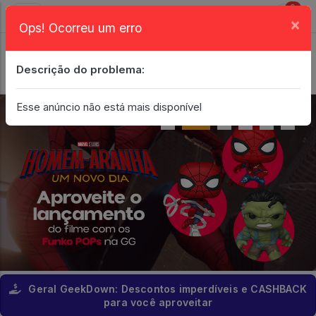
0
×
Ops! Ocorreu um erro
Login
| Entrar
Descrição do problema:
Minha Conta
Esse anúncio não está mais disponível
Geral GeekDown: Descontos imperdíveis e CASHBACK
para você aproveitar