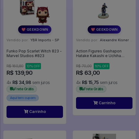
💖 GEEKDOWN
💖 GEEKDOWN
Vendido por:
YBR Imports - SP
Vendido por:
Alexandre Kisner - PR
Funko Pop Scarlet Witch 823 -
Action Figures Gashapon
Marvel Studios #823
Hatake Kakashi e Uchiha
Sasuke - Naruto
R$ 160,80
R$ 70,00
13% OFF
10% OFF
R$ 139,90
R$ 63,00
4x
R$ 34,98
sem juros
4x
R$ 15,75
sem juros
Frete Grátis
Frete Grátis
Aqui tem cupom
Carrinho
Carrinho