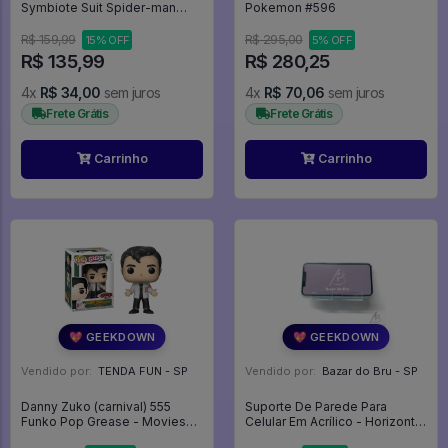
Symbiote Suit Spider-man
Pokemon #596
Homem Aranha #1444 -
Homem-Aranha #1444
R$ 159,99
R$ 295,00
15% OFF
5% OFF
R$ 135,99
R$ 280,25
4x
R$ 34,00
sem juros
4x
R$ 70,06
sem juros
Frete Grátis
Frete Grátis
Carrinho
Carrinho
💖 GEEKDOWN
💖 GEEKDOWN
Vendido por:
TENDA FUN - SP
Vendido por:
Bazar do Bru - SP
Danny Zuko (carnival) 555
Suporte De Parede Para
Funko Pop Grease - Movies
Celular Em Acrílico - Horizontal
Grease - #555 - FUNKO POP
- Expositor