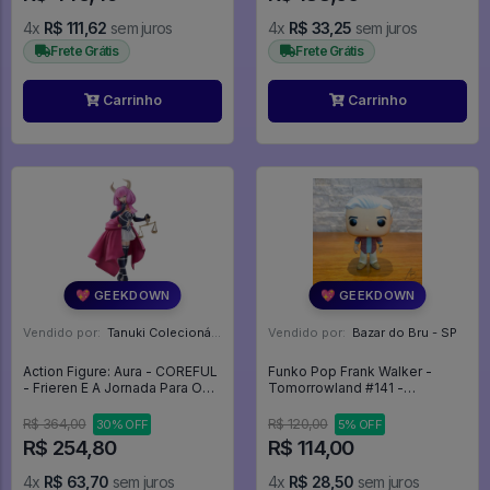
4x
R$ 111,62
sem juros
4x
R$ 33,25
sem juros
Frete Grátis
Frete Grátis
Carrinho
Carrinho
💖 GEEKDOWN
💖 GEEKDOWN
Vendido por:
Tanuki Colecionáveis - SP
Vendido por:
Bazar do Bru - SP
Action Figure: Aura - COREFUL
Funko Pop Frank Walker -
- Frieren E A Jornada Para O
Tomorrowland #141 -
Além
Tomorrowland #141
R$ 364,00
R$ 120,00
30% OFF
5% OFF
R$ 254,80
R$ 114,00
4x
R$ 63,70
sem juros
4x
R$ 28,50
sem juros