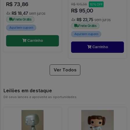
R$ 73,86
R$ 105,56
10% OFF
R$ 95,00
4x
R$ 18,47
sem juros
Frete Grátis
4x
R$ 23,75
sem juros
Frete Grátis
Aqui tem cupom
Aqui tem cupom
Carrinho
Carrinho
Ver Todos
Leilões em destaque
Dê seus lances e aproveite as oportunidades