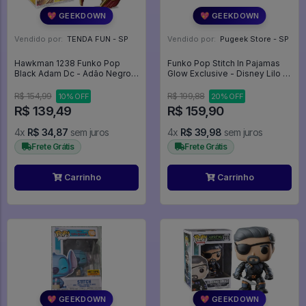
💖 GEEKDOWN
💖 GEEKDOWN
Vendido por:
TENDA FUN - SP
Vendido por:
Pugeek Store - SP
Hawkman 1238 Funko Pop
Funko Pop Stitch In Pajamas
Black Adam Dc - Adão Negro -
Glow Exclusive - Disney Lilo &
#1238 - Funko Pop - #1238 -
Stitch #1747
FUNKO POP #1238
R$ 154,99
R$ 199,88
10% OFF
20% OFF
R$ 139,49
R$ 159,90
4x
R$ 34,87
sem juros
4x
R$ 39,98
sem juros
Frete Grátis
Frete Grátis
Carrinho
Carrinho
💖 GEEKDOWN
💖 GEEKDOWN