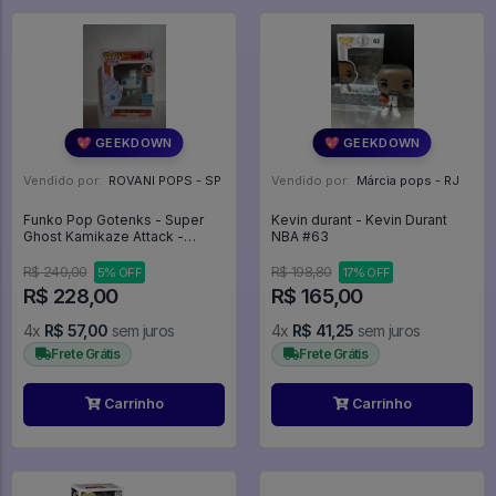
💖 GEEKDOWN
💖 GEEKDOWN
Vendido por:
ROVANI POPS - SP
Vendido por:
Márcia pops - RJ
Funko Pop Gotenks - Super
Kevin durant - Kevin Durant
Ghost Kamikaze Attack -
NBA #63
Exclusivo Summer Convention
2019 - Dragon Ball #634
R$ 240,00
R$ 198,80
5% OFF
17% OFF
R$ 228,00
R$ 165,00
4x
R$ 57,00
sem juros
4x
R$ 41,25
sem juros
Frete Grátis
Frete Grátis
Carrinho
Carrinho