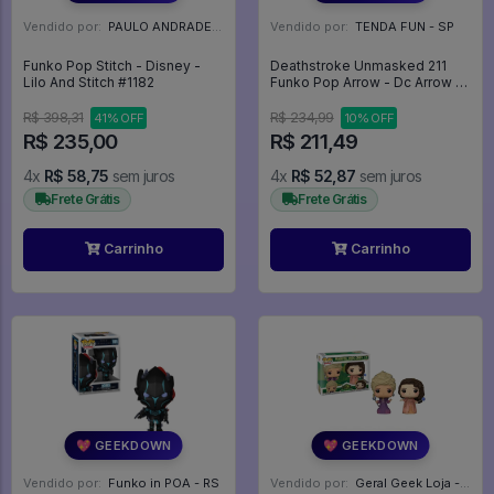
Vendido por:
PAULO ANDRADE - RJ
Vendido por:
TENDA FUN - SP
Funko Pop Stitch - Disney -
Deathstroke Unmasked 211
Lilo And Stitch #1182
Funko Pop Arrow - Dc Arrow -
#350 - Funko Pop - #350 -
FUNKO POP #350
R$ 398,31
R$ 234,99
41% OFF
10% OFF
R$ 235,00
R$ 211,49
4x
R$ 58,75
sem juros
4x
R$ 52,87
sem juros
Frete Grátis
Frete Grátis
Carrinho
Carrinho
💖 GEEKDOWN
💖 GEEKDOWN
Vendido por:
Funko in POA - RS
Vendido por:
Geral Geek Loja - SP