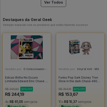
Ver Todos
Destaques da Geral Geek
Seleção especial com os produtos que estão fazendo sucesso
Vendido por:
O Colecionador - SP
Vendido por:
Vinyl & Volt - MG
Edicao Brilha No Escuro
Funko Pop Sark Disney Tron
Limitada Edward Elric Chase -
Glow in the dark Chase 490
Fullmetal Alchemist #1179
[Limited Edition] - Disney
#490
R$ 348,84
R$ 384,18
30% OFF
60% OFF
R$ 244,19
R$ 153,67
4x
R$ 61,05
sem juros
10x
R$ 15,37
sem juros
Frete Grátis
Frete Grátis