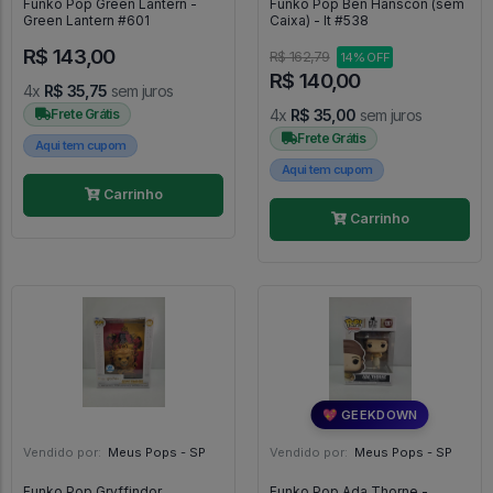
Funko Pop Green Lantern -
Funko Pop Ben Hanscon (sem
Green Lantern #601
Caixa) - It #538
R$ 143,00
R$ 162,79
14% OFF
R$ 140,00
4x
R$ 35,75
sem juros
Frete Grátis
4x
R$ 35,00
sem juros
Frete Grátis
Aqui tem cupom
Aqui tem cupom
Carrinho
Carrinho
💖 GEEKDOWN
Vendido por:
Meus Pops - SP
Vendido por:
Meus Pops - SP
Funko Pop Gryffindor
Funko Pop Ada Thorne -