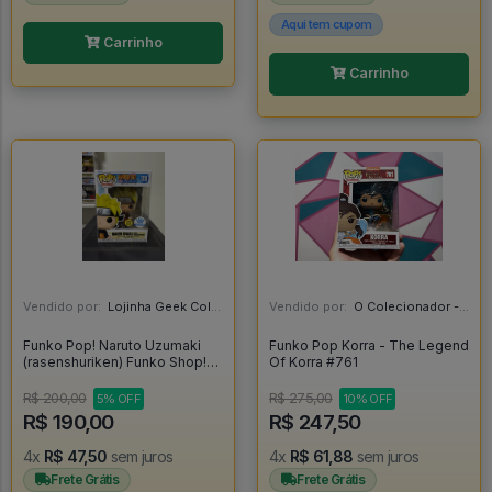
Aqui tem cupom
Carrinho
Carrinho
Vendido por:
Lojinha Geek Colecionáveis - DF
Vendido por:
O Colecionador - SP
Funko Pop! Naruto Uzumaki
Funko Pop Korra - The Legend
(rasenshuriken) Funko Shop!
Of Korra #761
Glow - Naruto Shippuden
#1318
R$ 200,00
R$ 275,00
5% OFF
10% OFF
R$ 190,00
R$ 247,50
4x
R$ 47,50
sem juros
4x
R$ 61,88
sem juros
Frete Grátis
Frete Grátis