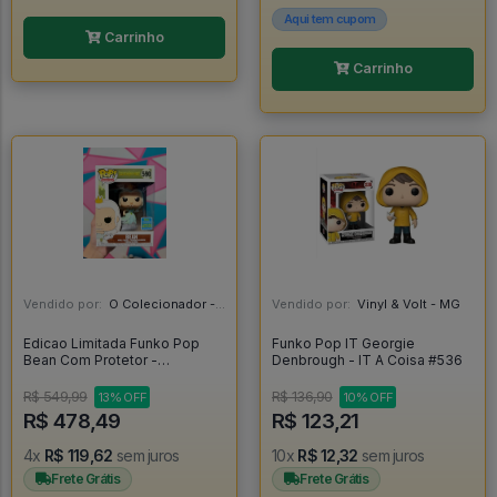
Aqui tem cupom
Carrinho
Carrinho
Vendido por:
O Colecionador - SP
Vendido por:
Vinyl & Volt - MG
Edicao Limitada Funko Pop
Funko Pop IT Georgie
Bean Com Protetor -
Denbrough - IT A Coisa #536
Disenchantment #590
R$ 549,99
R$ 136,90
13% OFF
10% OFF
R$ 478,49
R$ 123,21
4x
R$ 119,62
sem juros
10x
R$ 12,32
sem juros
Frete Grátis
Frete Grátis