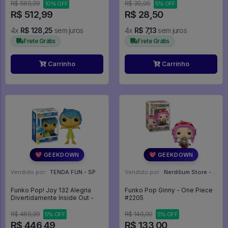
#555
R$ 569,99
R$ 30,00
10% OFF
5% OFF
R$ 512,99
R$ 28,50
4x
R$ 128,25
sem juros
4x
R$ 7,13
sem juros
Frete Grátis
Frete Grátis
Carrinho
Carrinho
💖 GEEKDOWN
💖 GEEKDOWN
Vendido por:
TENDA FUN - SP
Vendido por:
Nerdilium Store - SP
Funko Pop! Joy 132 Alegria
Funko Pop Ginny - One Piece
Divertidamente Inside Out -
#2205
R$ 469,99
R$ 140,00
5% OFF
5% OFF
R$ 446,49
R$ 133,00