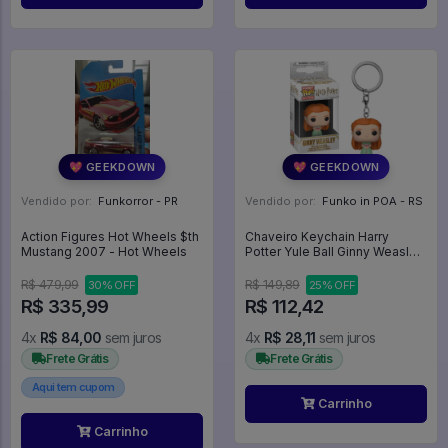
💖 GEEKDOWN
💖 GEEKDOWN
Vendido por:
Funkorror - PR
Vendido por:
Funko in POA - RS
Action Figures Hot Wheels $th
Chaveiro Keychain Harry
Mustang 2007 - Hot Wheels
Potter Yule Ball Ginny Weasley
42258 Gina - Harry Potter
R$ 479,99
R$ 149,89
30% OFF
25% OFF
R$ 335,99
R$ 112,42
4x
R$ 84,00
sem juros
4x
R$ 28,11
sem juros
Frete Grátis
Frete Grátis
Aqui tem cupom
Carrinho
Carrinho