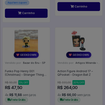
Aqui tem cupom
Carrinho
Carrinho
💖 GEEKDOWN
💖 GEEKDOWN
Vendido por:
Bazar do Bru - SP
Vendido por:
Artigos Miranda - RJ
Funko Pop Henry 001
Action Figure Android 17 –
(Christmas) - Stranger Things
QPosket - Dragon Ball Z
(ADVENT CALENDAR) -
Stranger Things #00
R$ 50,00
R$ 330,00
5% OFF
20% OFF
R$ 47,50
R$ 264,00
4x
R$ 11,88
sem juros
4x
R$ 66,00
sem juros
Frete Grátis
Frete Grátis