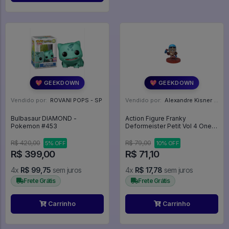
💖 GEEKDOWN
💖 GEEKDOWN
Vendido por:
ROVANI POPS - SP
Vendido por:
Alexandre Kisner - PR
Bulbasaur DIAMOND -
Action Figure Franky
Pokemon #453
Deformeister Petit Vol 4 One
Piece Bandai - One Piece
R$ 420,00
R$ 79,00
5% OFF
10% OFF
R$ 399,00
R$ 71,10
4x
R$ 99,75
sem juros
4x
R$ 17,78
sem juros
Frete Grátis
Frete Grátis
Carrinho
Carrinho