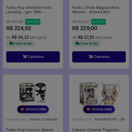
Funko Pop Animation Solo
Funko 2 Pack Magical Wise
Leveling - Igris 1985 -
Women - Wicked #02
Animation #1985
R$ 299,89
R$ 260,23
25% OFF
12% OFF
R$ 224,92
R$ 229,00
4x
R$ 56,23
sem juros
4x
R$ 57,25
sem juros
Frete Grátis
Frete Grátis
Carrinho
Carrinho
💖 GEEKDOWN
💖 GEEKDOWN
Vendido por:
Gehlen Collectibles - RS
Vendido por:
ROVANI POPS - SP
Funko Pop! Comics: Marvel
Cubone Osselait Tragosso -