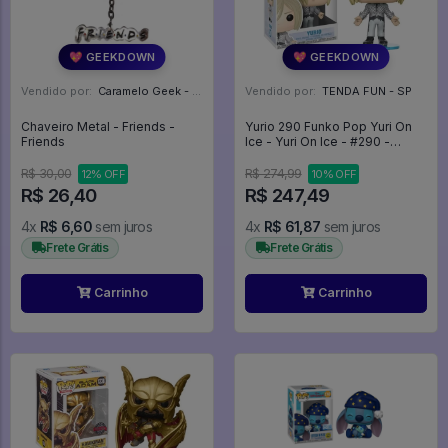
💖 GEEKDOWN
💖 GEEKDOWN
Vendido por:
Caramelo Geek - DF
Vendido por:
TENDA FUN - SP
Chaveiro Metal - Friends -
Yurio 290 Funko Pop Yuri On
Friends
Ice - Yuri On Ice - #290 -
Funko Pop - #290 - FUNKO
POP #290
R$ 30,00
R$ 274,99
12% OFF
10% OFF
R$ 26,40
R$ 247,49
4x
R$ 6,60
sem juros
4x
R$ 61,87
sem juros
Frete Grátis
Frete Grátis
Carrinho
Carrinho