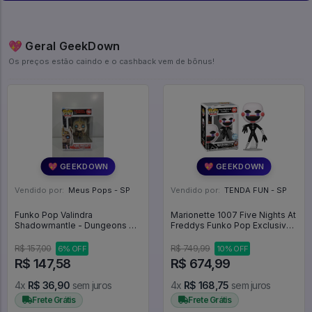
💖 Geral GeekDown
Os preços estão caindo e o cashback vem de bônus!
💖 GEEKDOWN
💖 GEEKDOWN
Vendido por:
Meus Pops - SP
Vendido por:
TENDA FUN - SP
Funko Pop Valindra
Marionette 1007 Five Nights At
Shadowmantle - Dungeons &
Freddys Funko Pop Exclusivo
Dragons #1168
Games - Five Nights At
Freddy's - #1007 - FUNKO
R$ 157,00
R$ 749,99
6% OFF
10% OFF
POP #1007
R$ 147,58
R$ 674,99
4x
R$ 36,90
sem juros
4x
R$ 168,75
sem juros
Frete Grátis
Frete Grátis