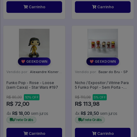
Carrinho
Carrinho
💖 GEEKDOWN
💖 GEEKDOWN
Vendido por:
Alexandre Kisner - PR
Vendido por:
Bazar do Bru - SP
Funko Pop - Rose - Loose
Nicho / Expositor / Vitrine Para
(sem Caixa) - Star Wars #197
5 Funko Pop! - Sem Porta -
Expositor
R$ 80,00
R$ 119,98
10% OFF
5% OFF
R$ 72,00
R$ 113,98
4x
R$ 18,00
sem juros
4x
R$ 28,50
sem juros
Frete Grátis
Frete Grátis
Carrinho
Carrinho