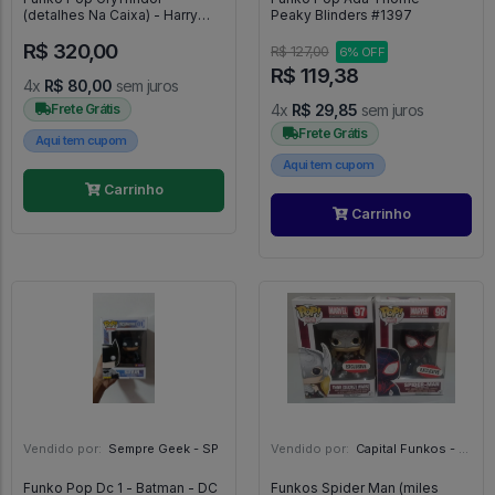
(detalhes Na Caixa) - Harry
Peaky Blinders #1397
Potter #2
R$ 320,00
R$ 127,00
6% OFF
R$ 119,38
4x
R$ 80,00
sem juros
Frete Grátis
4x
R$ 29,85
sem juros
Frete Grátis
Aqui tem cupom
Aqui tem cupom
Carrinho
Carrinho
Vendido por:
Sempre Geek - SP
Vendido por:
Capital Funkos - DF
Funko Pop Dc 1 - Batman - DC
Funkos Spider Man (miles