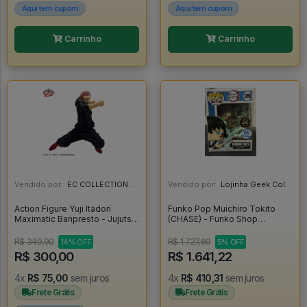
Aqui tem cupom
Aqui tem cupom
Carrinho
Carrinho
Vendido por:
EC COLLECTION - SP
Vendido por:
Lojinha Geek Colecionáveis - DF
Action Figure Yuji Itadori
Funko Pop Muichiro Tokito
Maximatic Banpresto - Jujutsu
(CHASE) - Funko Shop
Kaisen - Jujutsu Kaisen
Exclusive - Demon Slayer -
#1858 *RARO* - FUNKO POP
R$ 349,90
R$ 1.727,60
14% OFF
5% OFF
#1858
R$ 300,00
R$ 1.641,22
4x
R$ 75,00
sem juros
4x
R$ 410,31
sem juros
Frete Grátis
Frete Grátis