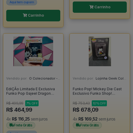
Aqui tem cupom
Carrinho
Carrinho
Vendido por:
O Colecionador - SP
Vendido por:
Lojinha Geek Colecionáveis - DF
EdiÇÃo Limitada E Exclusiva
Funko Pop! Mickey Die Cast
Funko Pop Gajeel Dragon
Exclusivo Funko Shop!
Force - Fairy Tail #481
(lacrado) - Mickey #07
R$ 499,99
R$ 753,43
7% OFF
10% OFF
R$ 464,99
R$ 678,09
4x
R$ 116,25
sem juros
4x
R$ 169,52
sem juros
Frete Grátis
Frete Grátis