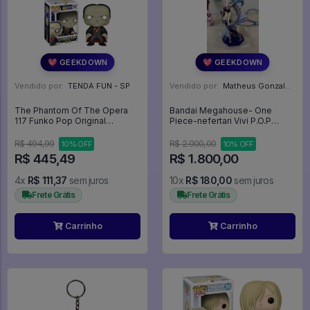
💖 GEEKDOWN
💖 GEEKDOWN
Vendido por:
TENDA FUN - SP
Vendido por:
Matheus Gonzalez Tendulini - SP
The Phantom Of The Opera
Bandai Megahouse- One
117 Funko Pop Original
Piece-nefertari Vivi P.O.P
Monsters - Monsters - #117 -
playback memories(Sem
Funko Pop - #117 - FUNKO
caixa) - One Piece
R$ 494,99
R$ 2.000,00
10% OFF
10% OFF
POP #117
R$ 445,49
R$ 1.800,00
4x
R$ 111,37
sem juros
10x
R$ 180,00
sem juros
Frete Grátis
Frete Grátis
Carrinho
Carrinho