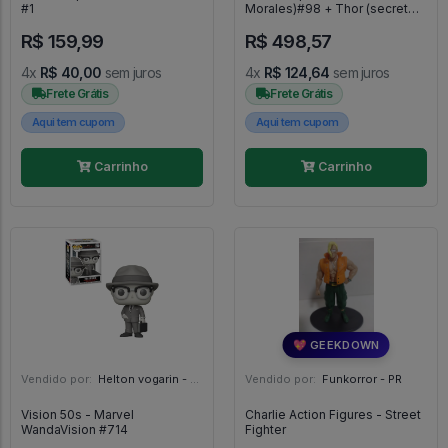
#1
Morales)#98 + Thor (secret
Wars) #97 (vaulteds) - Marvel
R$ 159,99
R$ 498,57
Collector Corps #2
4x
R$ 40,00
sem juros
4x
R$ 124,64
sem juros
Frete Grátis
Frete Grátis
Aqui tem cupom
Aqui tem cupom
Carrinho
Carrinho
💖 GEEKDOWN
Vendido por:
Helton vogarin - SP
Vendido por:
Funkorror - PR
Vision 50s - Marvel
Charlie Action Figures - Street
WandaVision #714
Fighter