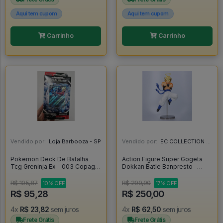
Aqui tem cupom
Aqui tem cupom
Carrinho
Carrinho
Vendido por:
Loja Barbooza - SP
Vendido por:
EC COLLECTION - SP
Pokemon Deck De Batalha
Action Figure Super Gogeta
Tcg Greninja Ex - 003 Copag
Dokkan Batle Banpresto -
60 Cartas - Pokemon
Dragon Ball Z
Estampas Ilustradas
R$ 105,87
R$ 299,90
10% OFF
17% OFF
R$ 95,28
R$ 250,00
4x
R$ 23,82
sem juros
4x
R$ 62,50
sem juros
Frete Grátis
Frete Grátis