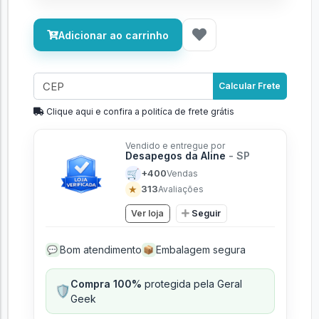
Adicionar ao carrinho
Calcular Frete
Clique aqui e confira a politíca de frete grátis
Vendido e entregue por
Desapegos da Aline
- SP
🛒
+400
Vendas
★
313
Avaliações
Ver loja
Seguir
Bom atendimento
Embalagem segura
💬
📦
Compra 100%
protegida pela Geral
🛡️
Geek