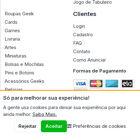
Jogo de Tabuleiro
Clientes
Roupas Geek
Cards
Login
Games
Cadastro
Livraria
FAQ
Artes
Contato
Miniaturas
Como Anunciar
Bolsas e Mochilas
Formas de Pagamento
Pins e Botons
Acessórios Geeks
Pelúcias
Só para melhorar sua experiência!
Bonecas
A gente usa cookies para deixar sua experiência por aqui
ainda melhor.
Saiba Mais.
Rejeitar
Aceitar
Preferências de cookies
CNPJ n.º 30.220.458/0001-17 - GERAL GEEK PORTAL ELETRONICO
LTDA.