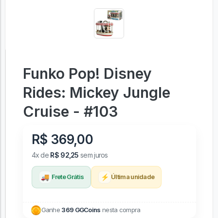
Funko Pop! Disney
Rides: Mickey Jungle
Cruise - #103
R$ 369,00
4x de
R$ 92,25
sem juros
🚚
⚡
Frete Grátis
Última unidade
Ganhe
369 GGCoins
nesta compra