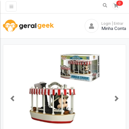
0
Login
| Entrar
Minha Conta
Previous
Next