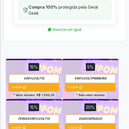
Compra 100%
protegida pela Geral
🛡️
Geek
Anunciar um igual
15%
5%
copiar
copiar
* Valor mínimo: R$ 1.000,00
* Sem valor mínimo
15%
20%
copiar
copiar