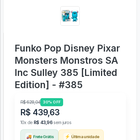
Funko Pop Disney Pixar
Monsters Monstros SA
Inc Sulley 385 [Limited
Edition] - #385
R$ 628,04
30% OFF
R$ 439,63
10x de
R$ 43,96
sem juros
🚚
⚡
Frete Grátis
Última unidade