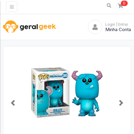
0
Login
| Entrar
Minha Conta
Previous
Next