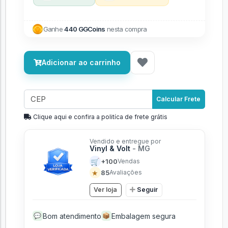
Ganhe
440 GGCoins
nesta compra
Adicionar ao carrinho
Calcular Frete
Clique aqui e confira a politíca de frete grátis
Vendido e entregue por
Vinyl & Volt
- MG
🛒
+100
Vendas
★
85
Avaliações
Ver loja
Seguir
Bom atendimento
Embalagem segura
💬
📦