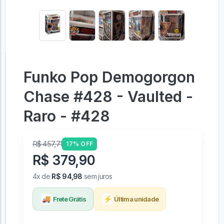
Funko Pop Demogorgon
Chase #428 - Vaulted -
Raro - #428
R$ 457,71
17% OFF
R$ 379,90
4x de
R$ 94,98
sem juros
🚚
⚡
Frete Grátis
Última unidade