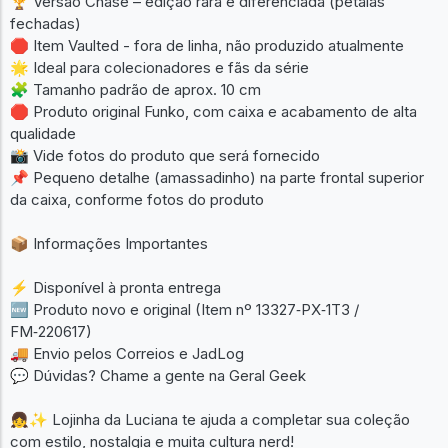
🏆 Versão Chase – edição rara e diferenciada (pétalas
fechadas)
🛑 Item Vaulted - fora de linha, não produzido atualmente
🌟 Ideal para colecionadores e fãs da série
🧩 Tamanho padrão de aprox. 10 cm
🛑 Produto original Funko, com caixa e acabamento de alta
qualidade
📸 Vide fotos do produto que será fornecido
📌 Pequeno detalhe (amassadinho) na parte frontal superior
da caixa, conforme fotos do produto
📦 Informações Importantes
⚡ Disponível à pronta entrega
🆕 Produto novo e original (Item nº 13327‑PX‑1T3 /
FM‑220617)
🚚 Envio pelos Correios e JadLog
💬 Dúvidas? Chame a gente na Geral Geek
👧✨ Lojinha da Luciana te ajuda a completar sua coleção
com estilo, nostalgia e muita cultura nerd!