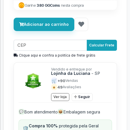
Ganhe
380 GGCoins
nesta compra
Adicionar ao carrinho
Calcular Frete
Clique aqui e confira a politíca de frete grátis
Vendido e entregue por
Lojinha da Luciana
- SP
🛒
+90
Vendas
★
49
Avaliações
Ver loja
Seguir
Bom atendimento
Embalagem segura
💬
📦
Compra 100%
protegida pela Geral
🛡️