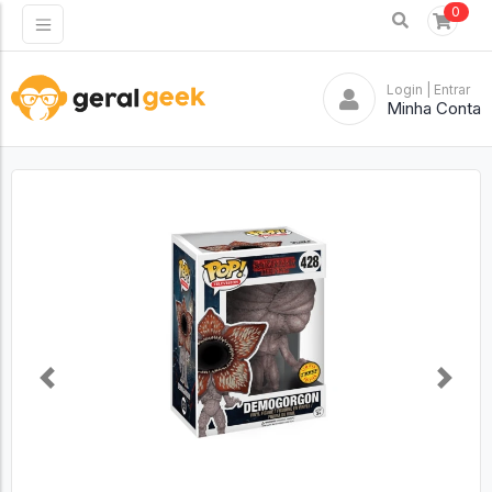
0
Login
| Entrar
Minha Conta
Previous
Next