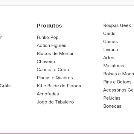
Produtos
Roupas Geek
Cards
r
Funko Pop
Games
Action Figures
Livraria
Blocos de Montar
Artes
Chaveiro
Miniaturas
Caneca e Copo
Bolsas e Moch
Placas e Quadros
Pins e Botons
Grátis
Kit e Balde de Pipoca
Acessórios G
Almofadas
Pelúcias
Jogo de Tabuleiro
Bonecas