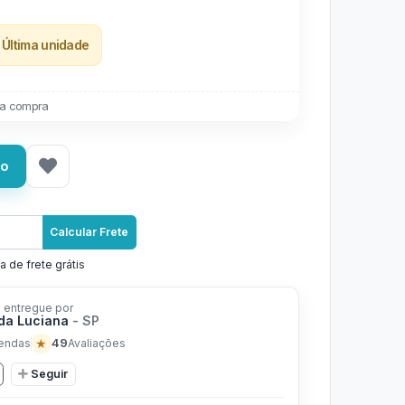
Última unidade
a compra
ho
Calcular Frete
a de frete grátis
 entregue por
 da Luciana
- SP
★
49
endas
Avaliações
Seguir