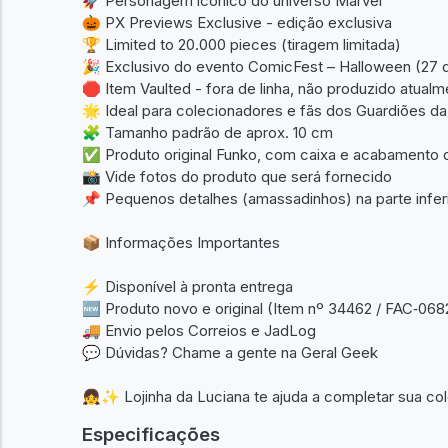
🚀 Personagem icônico do universo Marvel
🎃 PX Previews Exclusive - edição exclusiva
🏆 Limited to 20.000 pieces (tiragem limitada)
🎉 Exclusivo do evento ComicFest – Halloween (27 
🛑 Item Vaulted - fora de linha, não produzido atual
🌟 Ideal para colecionadores e fãs dos Guardiões da
🧩 Tamanho padrão de aprox. 10 cm
✅ Produto original Funko, com caixa e acabamento d
📸 Vide fotos do produto que será fornecido
📌 Pequenos detalhes (amassadinhos) na parte infer
📦 Informações Importantes
⚡ Disponível à pronta entrega
🆕 Produto novo e original (Item nº 34462 / FAC‑06
🚚 Envio pelos Correios e JadLog
💬 Dúvidas? Chame a gente na Geral Geek
👧✨ Lojinha da Luciana te ajuda a completar sua col
Especificações