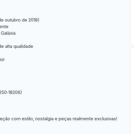
de outubro de 2018)
mente
 Galáxia
e alta qualidade
ior
8250‑18206)
eção com estilo, nostalgia e peças realmente exclusivas!