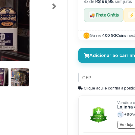
4x de
R$ 99,98
sem juros
Next
🚚
Frete Grátis
⚡
Ganhe
400 GGCoins
nest
Adicionar ao carrin
Clique aqui e confira a politíc
Vendido e
Lojinha
🛒
+90
V
Ver loja