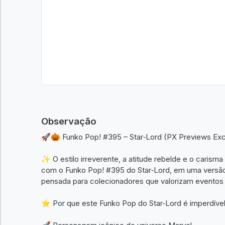
Observação
🚀🎃 Funko Pop! #395 – Star‑Lord (PX Previews Exc
✨ O estilo irreverente, a atitude rebelde e o carism
com o Funko Pop! #395 do Star‑Lord, em uma versão e
pensada para colecionadores que valorizam eventos
⭐ Por que este Funko Pop do Star‑Lord é imperdíve