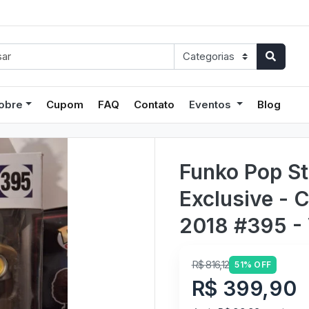
obre
Cupom
FAQ
Contato
Eventos
Blog
Funko Pop St
Exclusive - 
2018 #395 - 
R$ 816,12
51% OFF
R$ 399,90