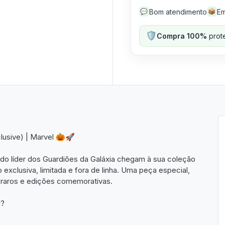
Bom atendimento
Em
💬
📦
🛡️
Compra 100%
prote
lusive) | Marvel 🎃🚀
a do líder dos Guardiões da Galáxia chegam à sua coleção
xclusiva, limitada e fora de linha. Uma peça especial,
 raros e edições comemorativas.
l?