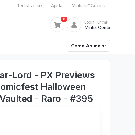
Registrar-se
Ajuda
Minhas GGcoins
0
Login
| Entrar
Minha Conta
Como Anunciar
ar-Lord - PX Previews
Comicfest Halloween
Vaulted - Raro - #395