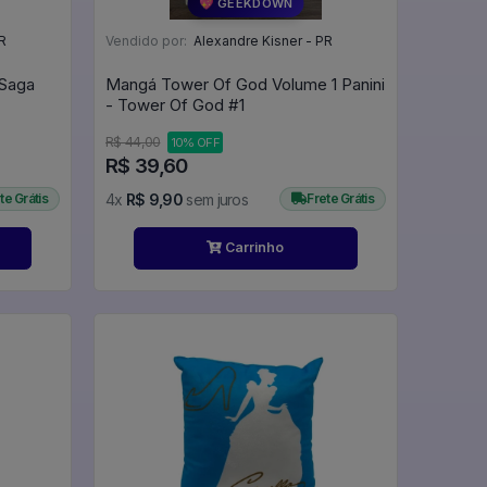
💖 GEEKDOWN
R
Vendido por:
Alexandre Kisner - PR
Mangá Tower Of God Volume 1 Panini
- Tower Of God #1
R$ 44,00
10% OFF
R$ 39,60
te Grátis
4x
R$ 9,90
sem juros
Frete Grátis
Carrinho