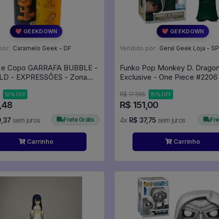
💖 GEEKDOWN
💖 GEEKDOWN
por:
Caramelo Geek - DF
Vendido por:
Geral Geek Loja - SP
 e Copo GARRAFA BUBBLE -
Funko Pop Monkey D. Drago
LD - EXPRESSÕES - Zona
Exclusive - One Piece #2206
R$ 177,65
12% OFF
15% OFF
,48
R$ 151,00
9,37
sem juros
Frete Grátis
4x
R$ 37,75
sem juros
Fre
Carrinho
Carrinho