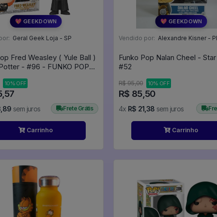
💖 GEEKDOWN
💖 GEEKDOWN
por:
Geral Geek Loja - SP
Vendido por:
Alexandre Kisner - P
op Fred Weasley ( Yule Ball )
Funko Pop Nalan Cheel - Sta
 Potter - #96 - FUNKO POP
#52
R$ 95,00
10% OFF
10% OFF
5,57
R$ 85,50
3,89
sem juros
Frete Grátis
4x
R$ 21,38
sem juros
Fre
Carrinho
Carrinho