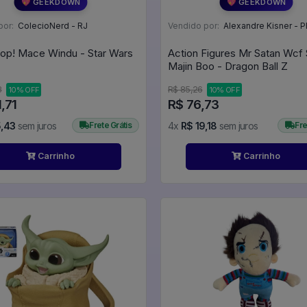
💖 GEEKDOWN
💖 GEEKDOWN
por:
ColecioNerd - RJ
Vendido por:
Alexandre Kisner - P
op! Mace Windu - Star Wars
Action Figures Mr Satan Wcf Saga
Majin Boo - Dragon Ball Z
3
R$ 85,26
10% OFF
10% OFF
,71
R$ 76,73
5,43
sem juros
Frete Grátis
4x
R$ 19,18
sem juros
Fre
Carrinho
Carrinho