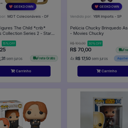
💖 GEEKDOWN
💖 GEEKDOWN
por:
MDT Colecionáveis - DF
Vendido por:
YBR Imports - SP
Figures The Child *crib*
Pelúcia Chucky Brinquedo As
 Collection Series 2 - Star
- Movies Chucky
rs The Mandalorian
R$ 100,00
15% OFF
30% OFF
,25
R$ 70,00
Fre
,31
sem juros
Frete Grátis
4x
R$ 17,50
sem juros
Aqui t
Carrinho
Carrinho