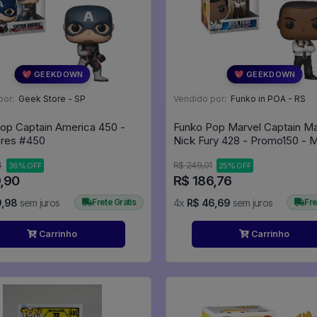
💖 GEEKDOWN
💖 GEEKDOWN
por:
Geek Store - SP
Vendido por:
Funko in POA - RS
op Captain America 450 -
Funko Pop Marvel Captain Ma
Vingadores #450
Nick Fury 428 - Promo150 - Marvel
#428
4
R$ 249,01
36% OFF
25% OFF
9,90
R$ 186,76
9,98
sem juros
Frete Grátis
4x
R$ 46,69
sem juros
Fre
Carrinho
Carrinho