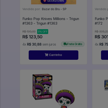
💖 GEEKDOWN
Vendido por:
Bazar do Bru - SP
Vendido 
Funko Pop Knives Millions - Trigun
Funko P
#1363 - Trigun #1363
#172
R$ 130,00
R$ 335,2
5% OFF
R$ 123,50
R$ 301
4x
R$ 30,88
sem juros
Frete Grátis
4x
R$ 7
Carrinho