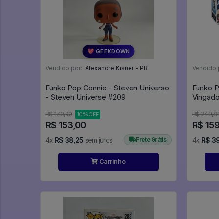
💖 GEEKDOWN
Vendido por:
Alexandre Kisner - PR
Vendido 
Funko Pop Connie - Steven Universo
Funko P
- Steven Universe #209
R$ 170,00
R$ 249,8
10% OFF
R$ 153,00
R$ 15
4x
R$ 38,25
sem juros
Frete Grátis
4x
R$ 3
Carrinho