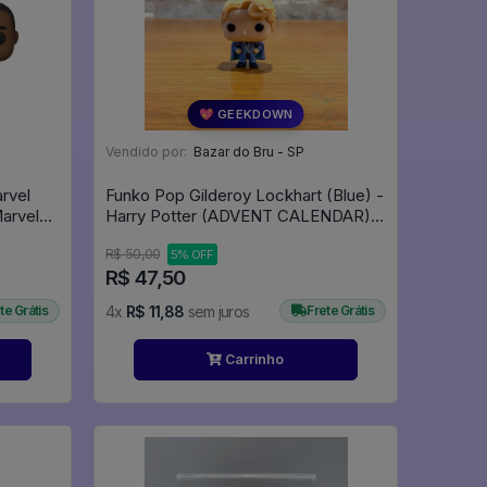
💖 GEEKDOWN
Vendido por:
Bazar do Bru - SP
rvel
Funko Pop Gilderoy Lockhart (Blue) -
Harry Potter (ADVENT CALENDAR) -
Harry Potter #00
R$ 50,00
5% OFF
R$ 47,50
te Grátis
4x
R$ 11,88
sem juros
Frete Grátis
Carrinho