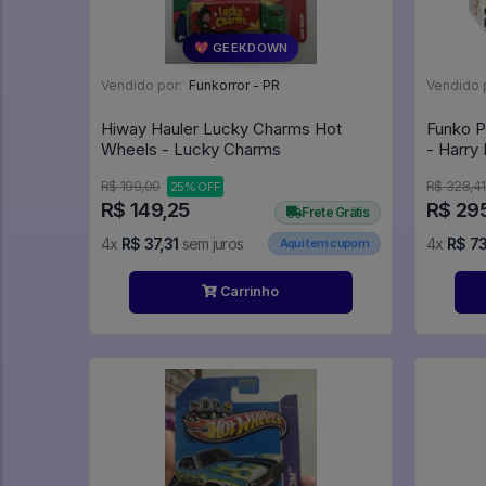
💖 GEEKDOWN
Vendido por:
Funkorror - PR
Vendido 
Hiway Hauler Lucky Charms Hot
Funko P
Wheels - Lucky Charms
- Harry
#96
R$ 199,00
R$ 328,41
25% OFF
R$ 149,25
R$ 29
Frete Grátis
4x
R$ 37,31
sem juros
4x
R$ 7
Aqui tem cupom
Carrinho