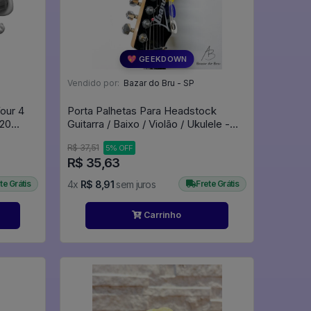
💖 GEEKDOWN
Vendido por:
Bazar do Bru - SP
our 4
Porta Palhetas Para Headstock
20
Guitarra / Baixo / Violão / Ukulele -
-
Tamanho G - Expositor
R$ 37,51
5% OFF
R$ 35,63
te Grátis
4x
R$ 8,91
sem juros
Frete Grátis
Carrinho