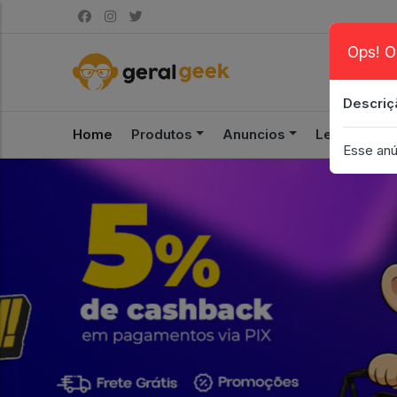
Ops! O
Descriç
Home
Produtos
Anuncios
Leilão
S
Esse anú