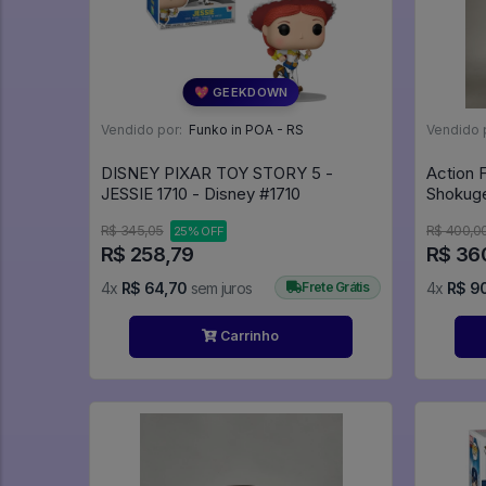
💖 GEEKDOWN
Vendido por:
Funko in POA - RS
Vendido 
DISNEY PIXAR TOY STORY 5 -
Action 
JESSIE 1710 - Disney #1710
Shokug
R$ 345,05
R$ 400,0
25% OFF
R$ 258,79
R$ 36
4x
R$ 64,70
sem juros
Frete Grátis
4x
R$ 9
Carrinho