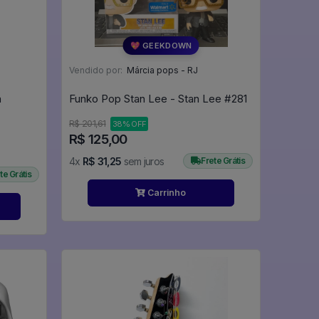
💖 GEEKDOWN
Vendido por:
Márcia pops - RJ
n
Funko Pop Stan Lee - Stan Lee #281
R$ 201,61
38% OFF
R$ 125,00
4x
R$ 31,25
sem juros
Frete Grátis
te Grátis
Carrinho