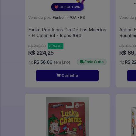
💖 GEEKDOWN
Vendido por:
Funko in POA - RS
Vendido 
Funko Pop Icons Dia De Los Muertos
Action 
- El Catrin 84 - Icons #84
Bounties
Star Wa
R$ 299,00
R$ 105,00
25% OFF
R$ 224,25
R$ 89
4x
R$ 56,06
sem juros
Frete Grátis
4x
R$ 22
Carrinho