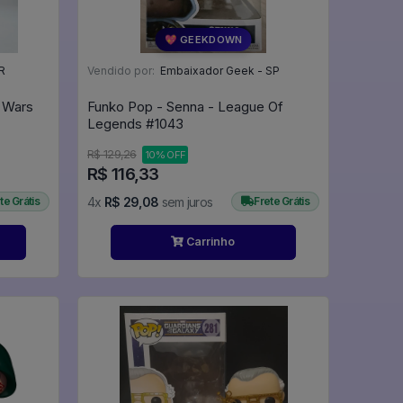
💖 GEEKDOWN
R
Vendido por:
Embaixador Geek - SP
r Wars
Funko Pop - Senna - League Of
Legends #1043
R$ 129,26
10% OFF
R$ 116,33
te Grátis
4x
R$ 29,08
sem juros
Frete Grátis
Carrinho