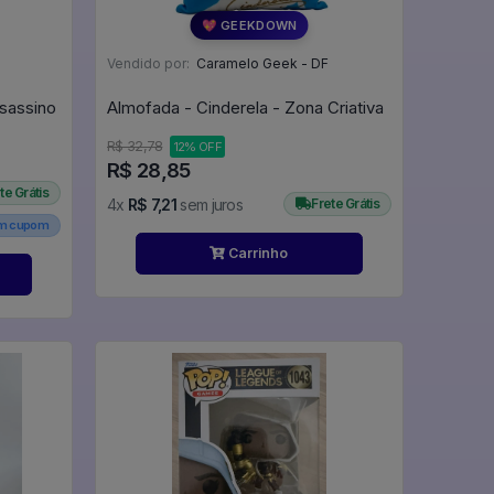
💖 GEEKDOWN
Vendido por:
Caramelo Geek - DF
sassino
Almofada - Cinderela - Zona Criativa
R$ 32,78
12% OFF
R$ 28,85
te Grátis
4x
R$ 7,21
sem juros
Frete Grátis
em cupom
Carrinho