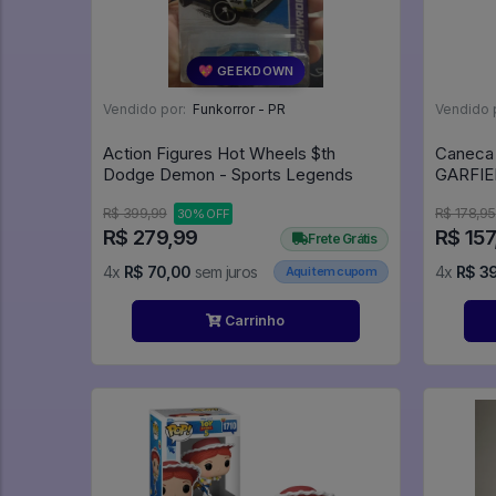
💖 GEEKDOWN
Vendido por:
Funkorror - PR
Vendido 
Action Figures Hot Wheels $th
Caneca
Dodge Demon - Sports Legends
GARFIE
Criativa
R$ 399,99
R$ 178,95
30% OFF
R$ 279,99
R$ 157
Frete Grátis
4x
R$ 70,00
sem juros
4x
R$ 3
Aqui tem cupom
Carrinho