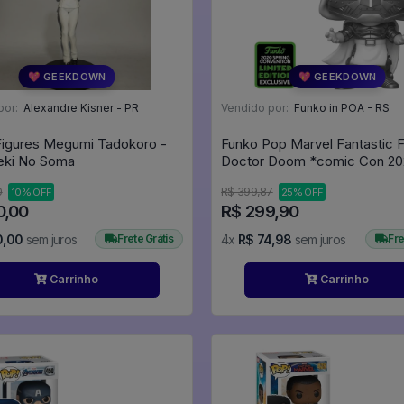
💖 GEEKDOWN
💖 GEEKDOWN
por:
Alexandre Kisner - PR
Vendido por:
Funko in POA - RS
Figures Megumi Tadokoro -
Funko Pop Marvel Fantastic F
eki No Soma
Doctor Doom *comic Con 20
Emerald* 591 Doutor Destino 
0
R$ 399,87
10% OFF
25% OFF
Marvel #591
0,00
R$ 299,90
0,00
sem juros
Frete Grátis
4x
R$ 74,98
sem juros
Fre
Carrinho
Carrinho