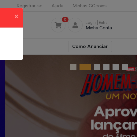
Registrar-se
Ajuda
Minhas GGcoins
×
0
Login
| Entrar
Minha Conta
Como Anunciar