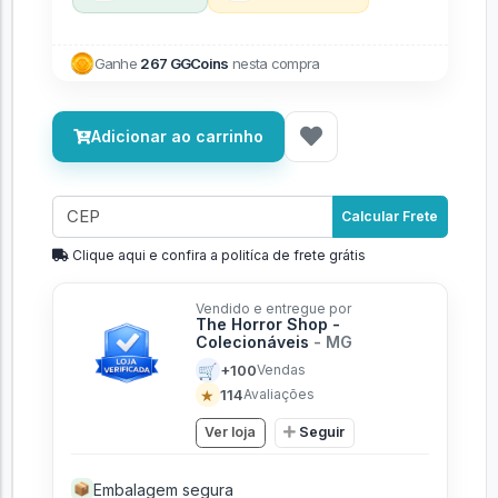
Ganhe
267 GGCoins
nesta compra
Adicionar ao carrinho
Calcular Frete
Clique aqui e confira a politíca de frete grátis
Vendido e entregue por
The Horror Shop -
Colecionáveis
- MG
🛒
+100
Vendas
★
114
Avaliações
Ver loja
Seguir
Embalagem segura
📦