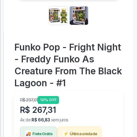
Funko Pop - Fright Night
- Freddy Funko As
Creature From The Black
Lagoon - #1
R$ 297,01
10% OFF
R$ 267,31
4x de
R$ 66,83
sem juros
🚚
⚡
Frete Grátis
Última unidade