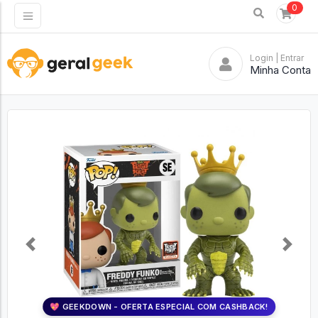
0
Login
| Entrar
Minha Conta
Previous
Next
💖 GEEKDOWN - OFERTA ESPECIAL COM CASHBACK!