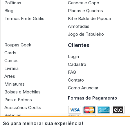
Políticas
Caneca e Copo
Blog
Placas e Quadros
Termos Frete Grátis
Kit e Balde de Pipoca
Almofadas
Jogo de Tabuleiro
Clientes
Roupas Geek
Cards
Login
Games
Cadastro
Livraria
FAQ
Artes
Contato
Miniaturas
Como Anunciar
Bolsas e Mochilas
Formas de Pagamento
Pins e Botons
Acessórios Geeks
Pelúcias
Só para melhorar sua experiência!
Bonecas