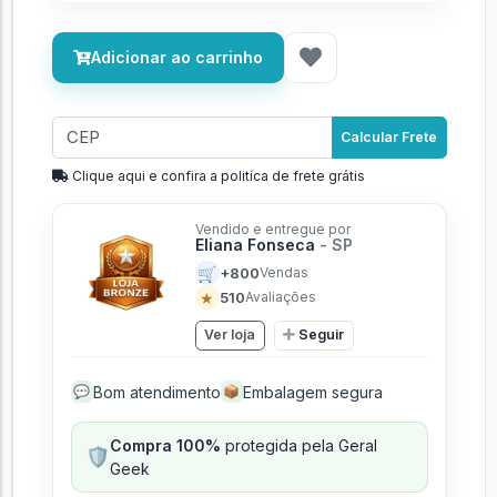
Adicionar ao carrinho
Calcular Frete
Clique aqui e confira a politíca de frete grátis
Vendido e entregue por
Eliana Fonseca
- SP
🛒
+800
Vendas
★
510
Avaliações
Ver loja
Seguir
Bom atendimento
Embalagem segura
💬
📦
Compra 100%
protegida pela Geral
🛡️
Geek