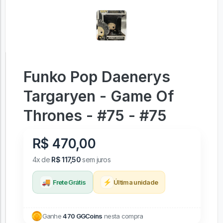
Funko Pop Daenerys
Targaryen - Game Of
Thrones - #75 - #75
R$ 470,00
4x de
R$ 117,50
sem juros
🚚
⚡
Frete Grátis
Última unidade
Ganhe
470 GGCoins
nesta compra