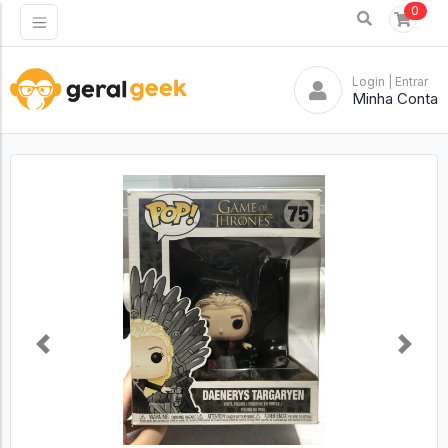
0
Login
| Entrar
Minha Conta
Previous
Next