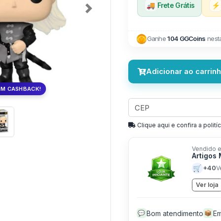
🚚
Frete Grátis
⚡
Next
Ganhe
104 GGCoins
nest
Adicionar ao carrin
OM CASHBACK!
Clique aqui e confira a politíc
Vendido e
Artigos
🛒
+40
V
Ver loja
Bom atendimento
Em
💬
📦