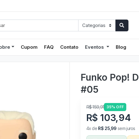
obre
Cupom
FAQ
Contato
Eventos
Blog
Funko Pop! 
#05
R$ 159,91
35% OFF
R$ 103,94
4x de
R$ 25,99
sem juros