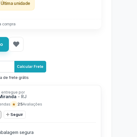
Última unidade
a compra
ho
Calcular Frete
a de frete grátis
 entregue por
 Miranda
- RJ
★
25
endas
Avaliações
Seguir
balagem segura