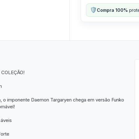
🛡️
Compra 100%
prote
A COLEÇÃO!
n
gon, o imponente Daemon Targaryen chega em versão Funko
omável!
cáveis
forte