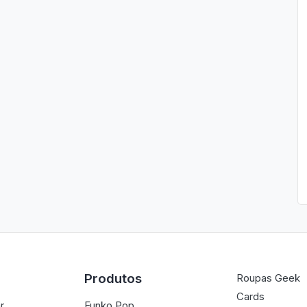
Produtos
Roupas Geek
Cards
r
Funko Pop