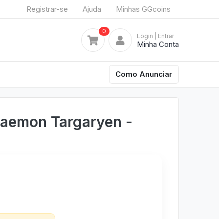
Registrar-se
Ajuda
Minhas GGcoins
0
Login
| Entrar
Minha Conta
Como Anunciar
Daemon Targaryen -