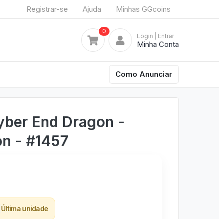
Registrar-se
Ajuda
Minhas GGcoins
0
Login
| Entrar
Minha Conta
Como Anunciar
yber End Dragon -
on - #1457
Última unidade