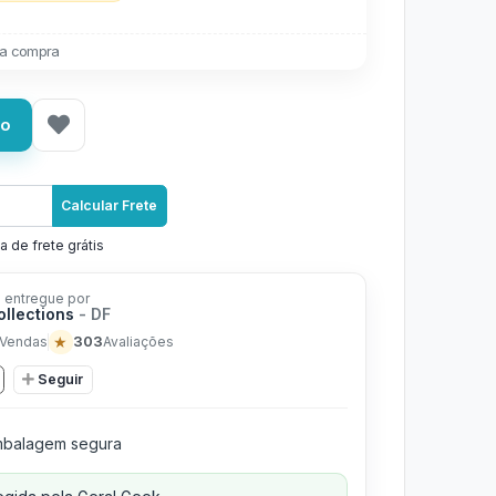
a compra
ho
Calcular Frete
a de frete grátis
 entregue por
ollections
- DF
★
303
Vendas
Avaliações
Seguir
balagem segura