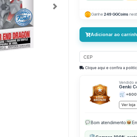
Next
Ganhe
249 GGCoins
nest
Adicionar ao carrin
Clique aqui e confira a politíc
Vendido e
Genki C
🛒
+600
Ver loja
Bom atendimento
Em
💬
📦
🛡️