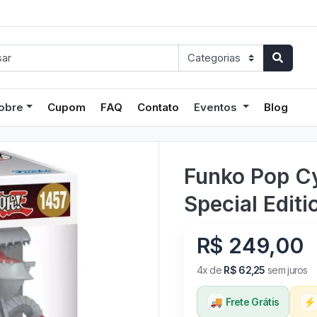
obre
Cupom
FAQ
Contato
Eventos
Blog
Funko Pop C
Special Editi
R$ 249,00
4x de
R$ 62,25
sem juros
🚚
Frete Grátis
⚡