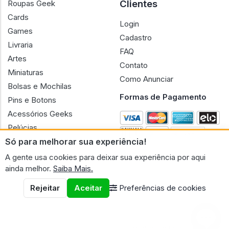
Clientes
Roupas Geek
Cards
Login
Games
Cadastro
Livraria
FAQ
Artes
Contato
Miniaturas
Como Anunciar
Bolsas e Mochilas
Formas de Pagamento
Pins e Botons
Acessórios Geeks
Pelúcias
Só para melhorar sua experiência!
Bonecas
A gente usa cookies para deixar sua experiência por aqui
ainda melhor.
Saiba Mais.
Rejeitar
Aceitar
Preferências de cookies
CNPJ n.º 30.220.458/0001-17 - GERAL GEEK PORTAL ELETRONICO
LTDA.
© 2026 Geral Geek
Termos de uso
Políticas