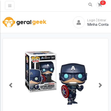
0
Login
| Entrar
Minha Conta
Previous
Next