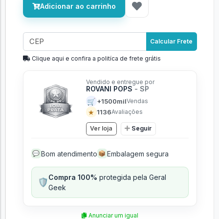
Adicionar ao carrinho
Calcular Frete
Clique aqui e confira a politíca de frete grátis
Vendido e entregue por
ROVANI POPS
- SP
🛒
+1500mil
Vendas
★
1136
Avaliações
Ver loja
Seguir
Bom atendimento
Embalagem segura
💬
📦
Compra 100%
protegida pela Geral
🛡️
Geek
Anunciar um igual