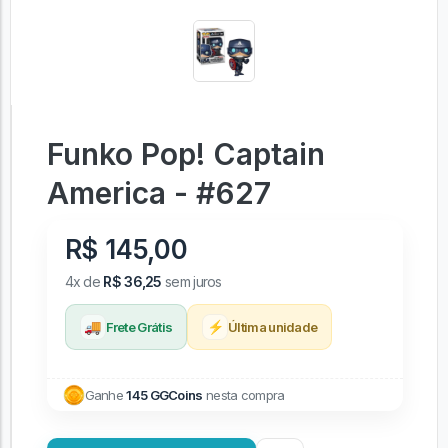
Funko Pop! Captain
America - #627
R$ 145,00
4x de
R$ 36,25
sem juros
🚚
⚡
Frete Grátis
Última unidade
Ganhe
145 GGCoins
nesta compra