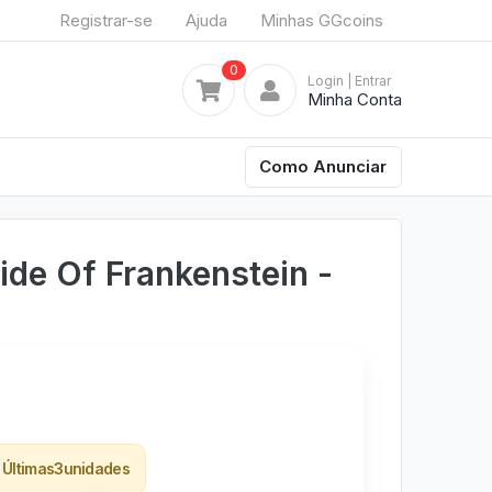
Registrar-se
Ajuda
Minhas GGcoins
0
Login
| Entrar
Minha Conta
Como Anunciar
ide Of Frankenstein -
Últimas
3
unidades