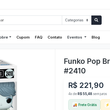
obre
Cupom
FAQ
Contato
Eventos
Blog
Funko Pop Br
#2410
R$ 221,90
4x de
R$ 55,48
sem juros
🚚
Frete Grátis
⚡