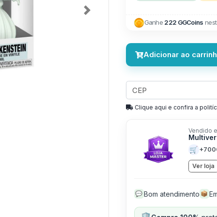
Next
Ganhe
222 GGCoins
nest
Adicionar ao carrin
Clique aqui e confira a politíc
Vendido e
Multive
🛒
+700
Ver loja
Bom atendimento
Em
💬
📦
🛡️