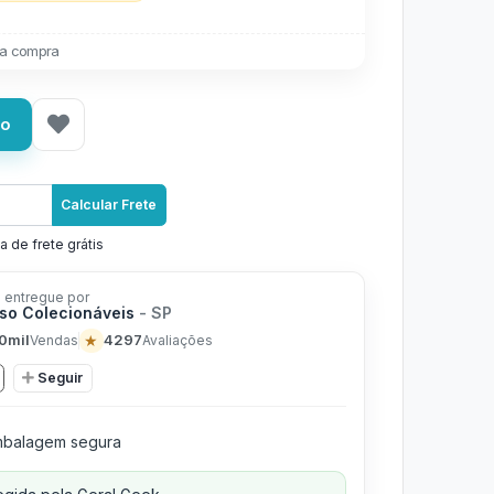
a compra
ho
Calcular Frete
a de frete grátis
 entregue por
rso Colecionáveis
- SP
0mil
★
4297
Vendas
Avaliações
Seguir
balagem segura