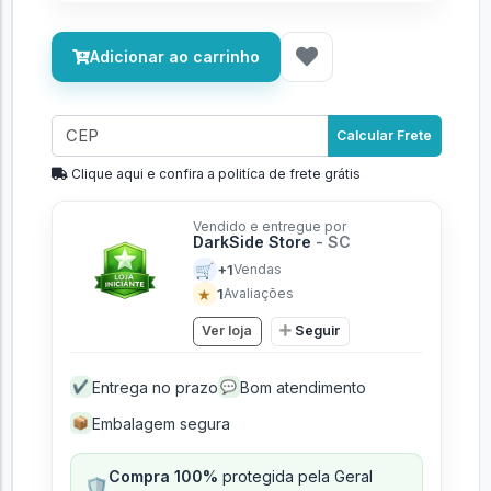
Adicionar ao carrinho
Calcular Frete
Clique aqui e confira a politíca de frete grátis
Vendido e entregue por
DarkSide Store
- SC
🛒
+1
Vendas
★
1
Avaliações
Ver loja
Seguir
Entrega no prazo
Bom atendimento
✔
💬
Embalagem segura
📦
Compra 100%
protegida pela Geral
🛡️