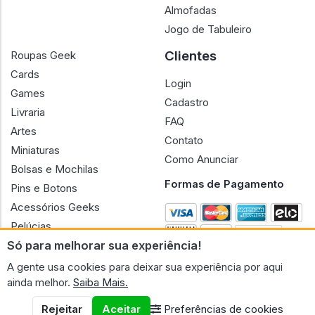
Almofadas
Jogo de Tabuleiro
Clientes
Roupas Geek
Cards
Login
Games
Cadastro
Livraria
FAQ
Artes
Contato
Miniaturas
Como Anunciar
Bolsas e Mochilas
Formas de Pagamento
Pins e Botons
Acessórios Geeks
Pelúcias
Só para melhorar sua experiência!
Bonecas
A gente usa cookies para deixar sua experiência por aqui
ainda melhor.
Saiba Mais.
Rejeitar
Aceitar
Preferências de cookies