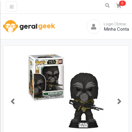
0
Login
| Entrar
Minha Conta
Previous
Next