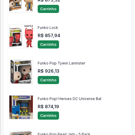
Carrinho
Funko Lock
R$ 857,94
Carrinho
Funko Pop Tywin Lannister
R$ 926,13
Carrinho
Funko Pop! Heroes DC Universe Bat
R$ 874,19
Carrinho
Funko Pop Pearl Jam - 5 Pack