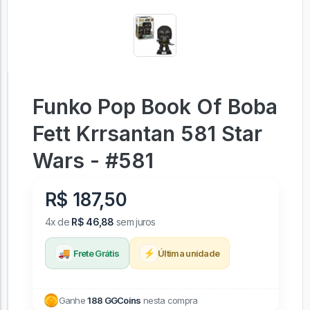
Funko Pop Book Of Boba
Fett Krrsantan 581 Star
Wars - #581
R$ 187,50
4x de
R$ 46,88
sem juros
🚚
⚡
Frete Grátis
Última unidade
Ganhe
188 GGCoins
nesta compra