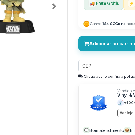
🚚
Frete Grátis
⚡
Next
Ganhe
184 GGCoins
nest
Adicionar ao carrin
Clique aqui e confira a politíc
Vendido e
Vinyl & 
🛒
+100
Ver loja
Bom atendimento
Em
💬
📦