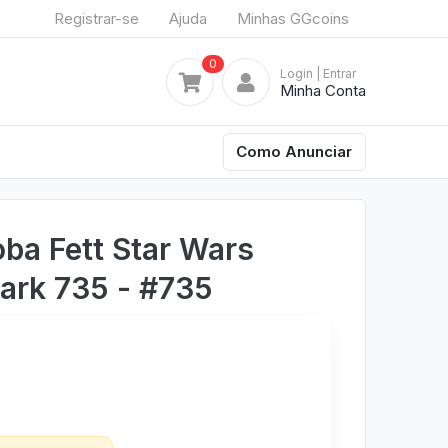
Registrar-se
Ajuda
Minhas GGcoins
0
Login
| Entrar
Minha Conta
Como Anunciar
ba Fett Star Wars
dark 735 - #735