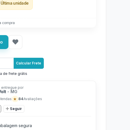
Última unidade
a compra
ho
Calcular Frete
a de frete grátis
 entregue por
Volt
- MG
★
84
Vendas
Avaliações
Seguir
balagem segura