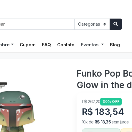
obre
Cupom
FAQ
Contato
Eventos
Blog
Funko Pop Bo
Glow in the 
R$ 262,20
30% OFF
R$ 183,54
10x de
R$ 18,35
sem juros