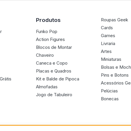
Produtos
Roupas Geek
Cards
r
Funko Pop
Games
Action Figures
Livraria
Blocos de Montar
Artes
Chaveiro
Miniaturas
Caneca e Copo
Bolsas e Moch
Placas e Quadros
Pins e Botons
Grátis
Kit e Balde de Pipoca
Acessórios G
Almofadas
Pelúcias
Jogo de Tabuleiro
Bonecas