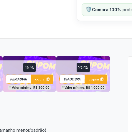
🛡️
Compra 100%
prote
15%
20%
copiar
copiar
* Valor mínimo: R$ 300,00
* Valor mínimo: R$ 1.000,00
 tamanho menor/padrão)