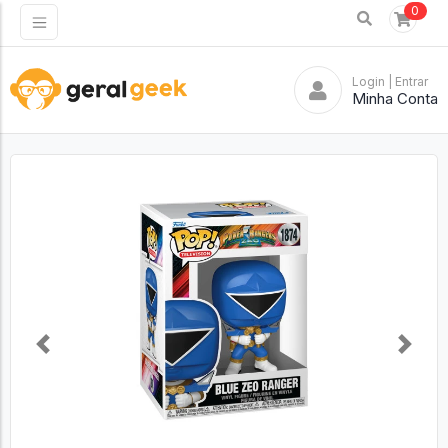
0
Login
| Entrar
Minha Conta
Previous
Next