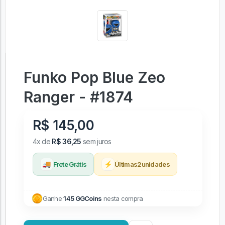
Funko Pop Blue Zeo
Ranger - #1874
R$ 145,00
4x de
R$ 36,25
sem juros
🚚
⚡
Frete Grátis
Últimas
2
unidades
Ganhe
145 GGCoins
nesta compra