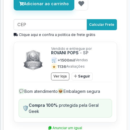
Adicionar ao carrinho
Calcular Frete
Clique aqui e confira a politíca de frete grátis
Vendido e entregue por
ROVANI POPS
- SP
🛒
+1500mil
Vendas
★
1136
Avaliações
Ver loja
Seguir
Bom atendimento
Embalagem segura
💬
📦
Compra 100%
protegida pela Geral
🛡️
Geek
Anunciar um igual