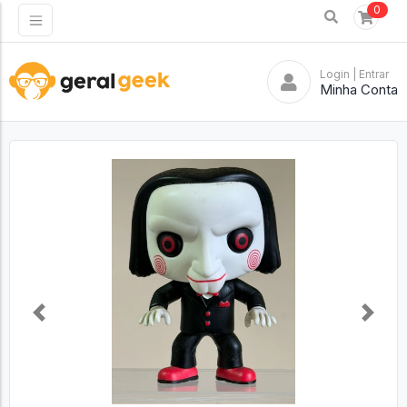
0
Login
| Entrar
Minha Conta
Previous
Next