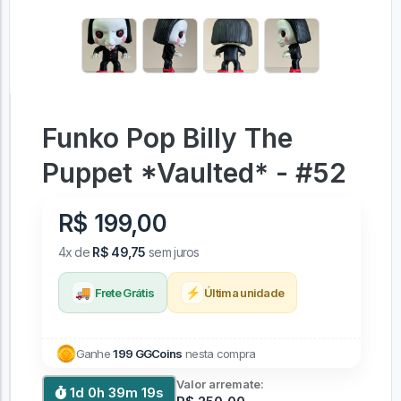
Funko Pop Billy The
Puppet *Vaulted* - #52
R$ 199,00
4x de
R$ 49,75
sem juros
🚚
⚡
Frete Grátis
Última unidade
Ganhe
199 GGCoins
nesta compra
Valor arremate:
1d 0h 39m 18s