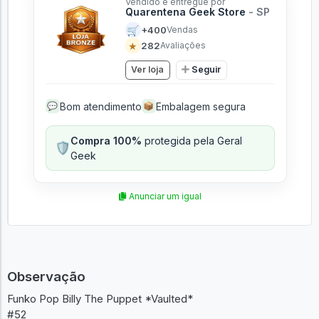
Vendido e entregue por
Quarentena Geek Store
- SP
🛒
+400
Vendas
★
282
Avaliações
Ver loja
Seguir
Bom atendimento
Embalagem segura
💬
📦
Compra 100%
protegida pela Geral
🛡️
Geek
Anunciar um igual
Observação
Funko Pop Billy The Puppet *Vaulted*
#52