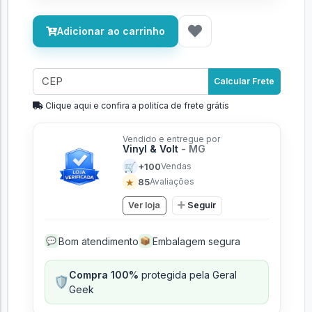
Adicionar ao carrinho
Calcular Frete
Clique aqui e confira a politíca de frete grátis
Vendido e entregue por
Vinyl & Volt
- MG
🛒
+100
Vendas
★
85
Avaliações
Ver loja
Seguir
Bom atendimento
Embalagem segura
💬
📦
Compra 100%
protegida pela Geral
🛡️
Geek