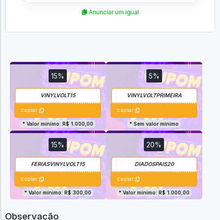
Anunciar um igual
15%
5%
copiar
copiar
* Valor mínimo: R$ 1.000,00
* Sem valor mínimo
15%
20%
copiar
copiar
* Valor mínimo: R$ 300,00
* Valor mínimo: R$ 1.000,00
Observação