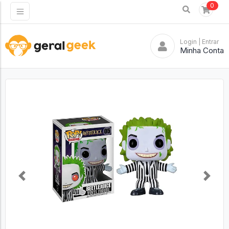
0
Login
| Entrar
Minha Conta
Previous
Next