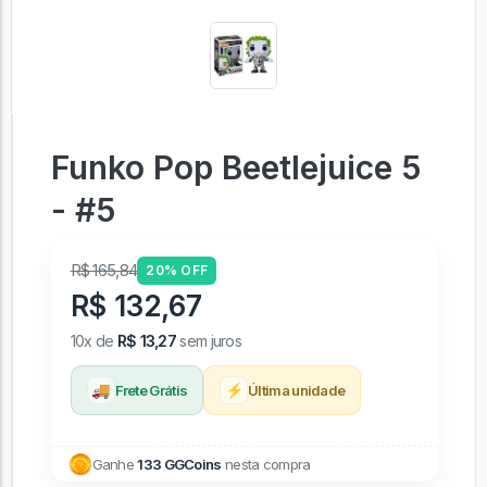
Funko Pop Beetlejuice 5
- #5
R$ 165,84
20% OFF
R$ 132,67
10x de
R$ 13,27
sem juros
🚚
⚡
Frete Grátis
Última unidade
Ganhe
133 GGCoins
nesta compra