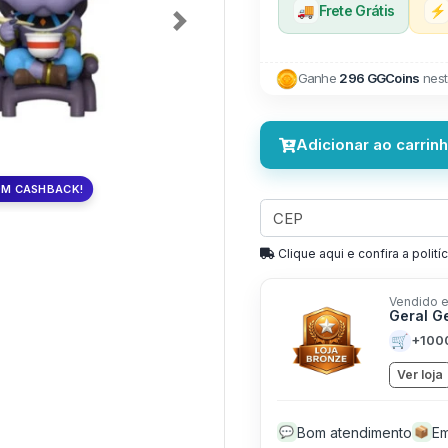
🚚
Frete Grátis
⚡
Next
Ganhe
296 GGCoins
nest
Adicionar ao carrin
OM CASHBACK!
Clique aqui e confira a politíc
Vendido e
Geral G
🛒
+100
Ver loja
Bom atendimento
Em
💬
📦