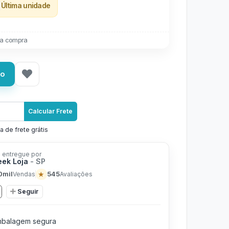
Última unidade
a compra
ho
Calcular Frete
a de frete grátis
 entregue por
eek Loja
- SP
0mil
★
545
Vendas
Avaliações
Seguir
balagem segura