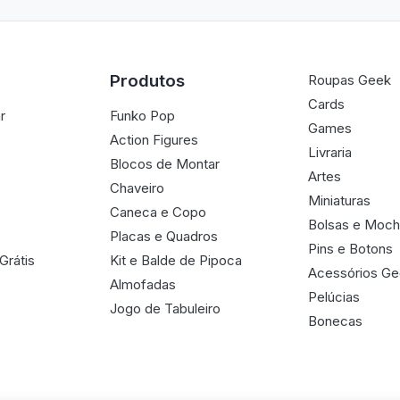
Produtos
Roupas Geek
Cards
r
Funko Pop
Games
Action Figures
Livraria
Blocos de Montar
Artes
Chaveiro
Miniaturas
Caneca e Copo
Bolsas e Moch
Placas e Quadros
Pins e Botons
Grátis
Kit e Balde de Pipoca
Acessórios G
Almofadas
Pelúcias
Jogo de Tabuleiro
Bonecas