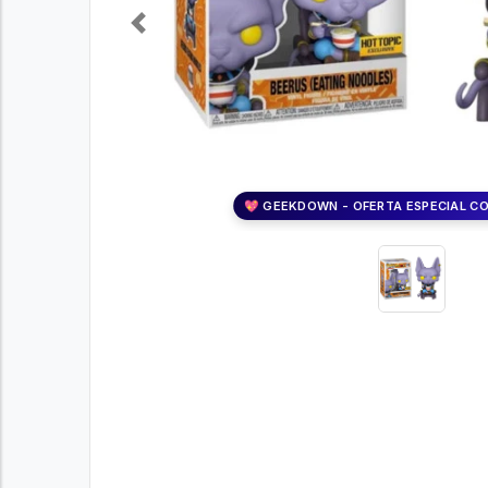
Previous
💖 GEEKDOWN - OFERTA ESPECIAL C