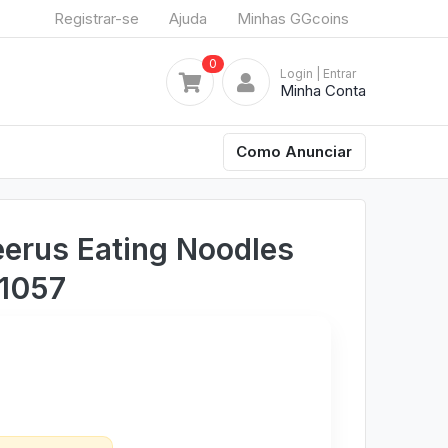
Registrar-se
Ajuda
Minhas GGcoins
0
Login
| Entrar
Minha Conta
Como Anunciar
erus Eating Noodles
#1057