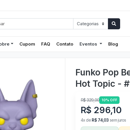
obre
Cupom
FAQ
Contato
Eventos
Blog
Funko Pop Be
Hot Topic - 
R$ 329,00
10% OFF
R$ 296,10
4x de
R$ 74,03
sem juros