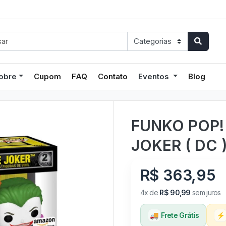
obre
Cupom
FAQ
Contato
Eventos
Blog
FUNKO POP!
JOKER ( DC 
R$ 363,95
4x de
R$ 90,99
sem juros
🚚
Frete Grátis
⚡