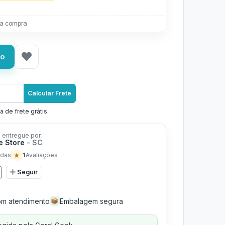
a compra
ho
Calcular Frete
a de frete grátis
 entregue por
e Store
- SC
★
1
das
Avaliações
Seguir
m atendimento
Embalagem segura
📦