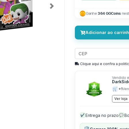
Next
Ganhe
364 GGCoins
nest
Adicionar ao carrin
Clique aqui e confira a politíc
Vendido e
DarkSid
🛒
+1
Ven
Ver loja
Entrega no prazo
Bo
✔
💬
🛡️