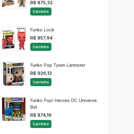
R$ 875,32
Carrinho
Funko Lock
R$ 857,94
Carrinho
Funko Pop Tywin Lannister
R$ 926,13
Carrinho
Funko Pop! Heroes DC Universe
Bat
R$ 874,19
Carrinho