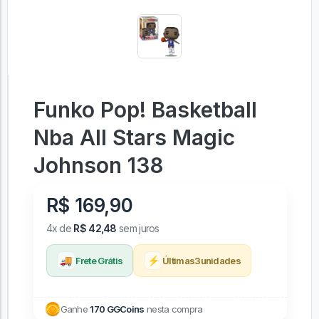
Funko Pop! Basketball
Nba All Stars Magic
Johnson 138
R$ 169,90
4x de
R$ 42,48
sem juros
🚚
⚡
Frete Grátis
Últimas
3
unidades
Ganhe
170 GGCoins
nesta compra