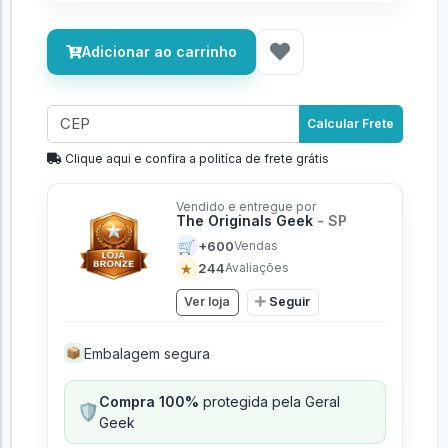
Adicionar ao carrinho
Calcular Frete
Clique aqui e confira a politíca de frete grátis
Vendido e entregue por
The Originals Geek
- SP
🛒
+600
Vendas
★
244
Avaliações
Ver loja
Seguir
Embalagem segura
📦
Compra 100%
protegida pela Geral
🛡️
Geek