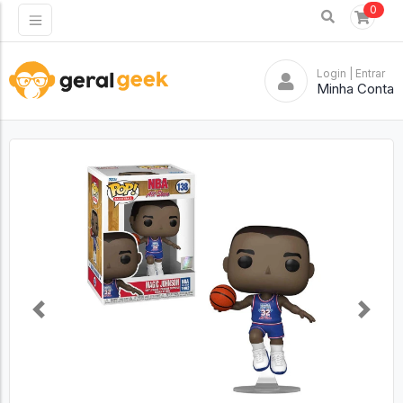
0
Login
| Entrar
Minha Conta
Previous
Next