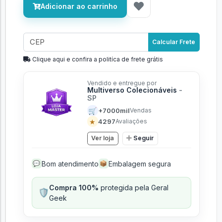
Adicionar ao carrinho
Calcular Frete
Clique aqui e confira a politíca de frete grátis
Vendido e entregue por
Multiverso Colecionáveis
-
SP
🛒
+7000mil
Vendas
★
4297
Avaliações
Ver loja
Seguir
Bom atendimento
Embalagem segura
💬
📦
Compra 100%
protegida pela Geral
🛡️
Geek