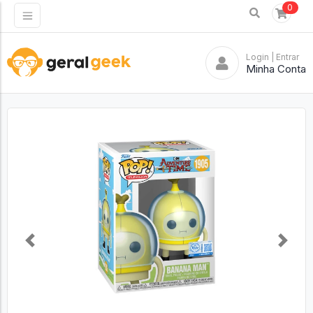
0
Login
| Entrar
Minha Conta
Previous
Next