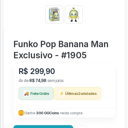
Funko Pop Banana Man
Exclusivo - #1905
R$ 299,90
4x de
R$ 74,98
sem juros
🚚
⚡
Frete Grátis
Últimas
2
unidades
Ganhe
300 GGCoins
nesta compra