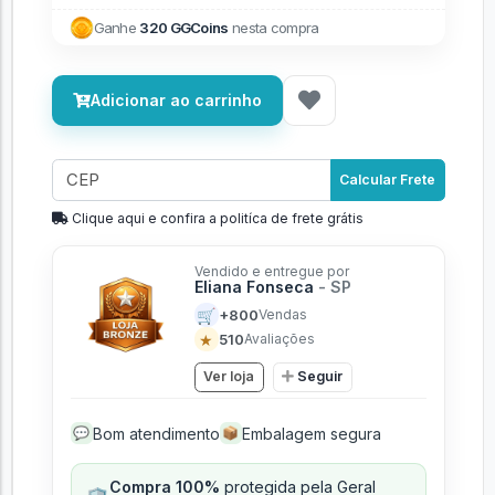
Ganhe
320 GGCoins
nesta compra
Adicionar ao carrinho
Calcular Frete
Clique aqui e confira a politíca de frete grátis
Vendido e entregue por
Eliana Fonseca
- SP
🛒
+800
Vendas
★
510
Avaliações
Ver loja
Seguir
Bom atendimento
Embalagem segura
💬
📦
Compra 100%
protegida pela Geral