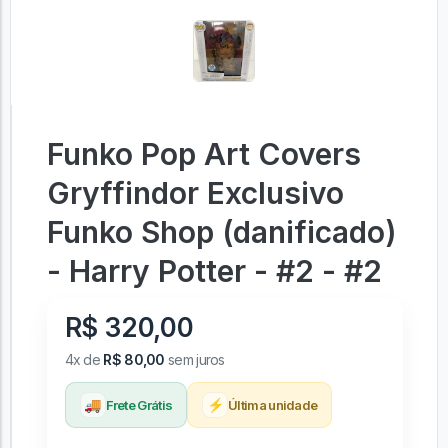
Funko Pop Art Covers
Gryffindor Exclusivo
Funko Shop (danificado)
- Harry Potter - #2 - #2
R$ 320,00
4x de
R$ 80,00
sem juros
🚚
⚡
Frete Grátis
Última unidade