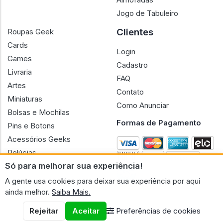
Jogo de Tabuleiro
Clientes
Roupas Geek
Cards
Login
Games
Cadastro
Livraria
FAQ
Artes
Contato
Miniaturas
Como Anunciar
Bolsas e Mochilas
Formas de Pagamento
Pins e Botons
Acessórios Geeks
Pelúcias
Só para melhorar sua experiência!
Bonecas
A gente usa cookies para deixar sua experiência por aqui
ainda melhor.
Saiba Mais.
Rejeitar
Aceitar
Preferências de cookies