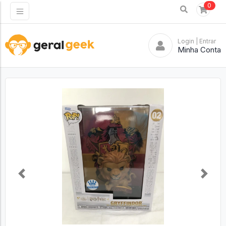
0
Login
| Entrar
Minha Conta
Previous
Next