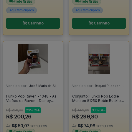
Frete Grátis
Frete Grátis
Aqui tem cupom
Aqui tem cupom
Carrinho
Carrinho
Vendido por:
José Maria da Silva Junior - AL
Vendido por:
Raquel Plissken - SP
Funko Pop Raven - 1348 - As
Conjunto: Funko Pop Eddie
Visões da Raven - Disney
Munson #1250 Robin Buckley
Channel - Thats So Raven -
#1299 - Television Stranger
Raven Baxter - Disney 100
Things - Stranger Things #1
R$ 250,33
R$ 449,89
20% OFF
33% OFF
#1348
R$ 200,26
R$ 299,90
4x
R$ 50,07
sem juros
4x
R$ 74,98
sem juros
Frete Grátis
Frete Grátis