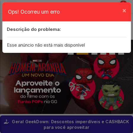
0
×
Ops! Ocorreu um erro
Login
| Entrar
Descrição do problema:
Minha Conta
Esse anúncio não está mais disponível
Geral GeekDown: Descontos imperdíveis e CASHBACK
para você aproveitar