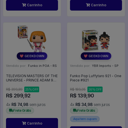
Carrinho
Carrinho
💖 GEEKDOWN
💖 GEEKDOWN
Vendido por:
Funko in POA - RS
Vendido por:
YBR Imports - SP
TELEVISION MASTERS OF THE
Funko Pop Luffytaro 921 - One
UNIVERSE - PRINCE ADAM 992
Piece #921
- Television #992
R$ 399,89
R$ 189,05
25% OFF
26% OFF
R$ 299,92
R$ 139,90
4x
R$ 74,98
sem juros
4x
R$ 34,98
sem juros
Frete Grátis
Frete Grátis
Aqui tem cupom
Carrinho