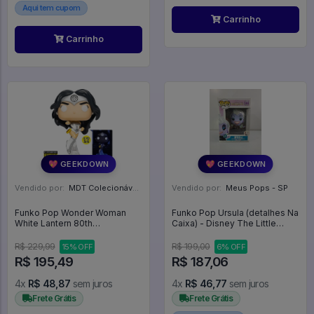
Aqui tem cupom
Carrinho
Carrinho
💖 GEEKDOWN
💖 GEEKDOWN
Vendido por:
MDT Colecionáveis - DF
Vendido por:
Meus Pops - SP
Funko Pop Wonder Woman
Funko Pop Ursula (detalhes Na
White Lantern 80th
Caixa) - Disney The Little
Anniversary Gitd Ee Exclusive -
Mermaid #568
Wonder Woman #423
R$ 229,99
R$ 199,00
15% OFF
6% OFF
R$ 195,49
R$ 187,06
4x
R$ 48,87
sem juros
4x
R$ 46,77
sem juros
Frete Grátis
Frete Grátis