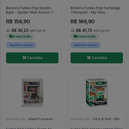
Boneco Funko Pop Spider-
Boneco Funko Pop Fumikage
Byte - Spider-Man Across The
Tokoyami - My Hero
Spider-Verse #1229
Academia #607
R$ 156,90
R$ 166,90
4x
R$ 39,23
sem juros
4x
R$ 41,73
sem juros
Frete Grátis
Frete Grátis
Aqui tem cupom
Aqui tem cupom
Carrinho
Carrinho
Vendido por:
Eliana Fonseca - SP
Vendido por:
Vinyl & Volt - MG