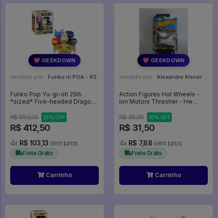
💖 GEEKDOWN
💖 GEEKDOWN
Vendido por:
Funko in POA - RS
Vendido por:
Alexandre Kisner - PR
Funko Pop Yu-gi-oh 25th
Action Figures Hot Wheels -
*sized* Five-headed Dragon
Ion Motors Thresher - Hw
*nycc 2022* 1230 Anime -
Screen Time 2/10 Fast &
Animation #1230
Furious Spy Racers - Velozes
R$ 550,00
R$ 35,00
25% OFF
10% OFF
E Furiosos
R$ 412,50
R$ 31,50
4x
R$ 103,13
sem juros
4x
R$ 7,88
sem juros
Frete Grátis
Frete Grátis
Carrinho
Carrinho