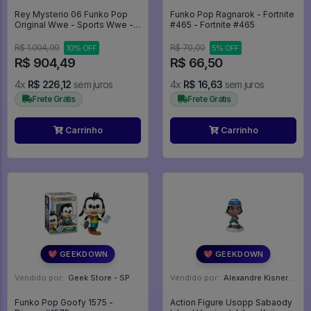
Rey Mysterio 06 Funko Pop
Funko Pop Ragnarok - Fortnite
Original Wwe - Sports Wwe -
#465 - Fortnite #465
#6 - Funko Pop - #6 - FUNKO
POP #6
R$ 1.004,99
R$ 70,00
10% OFF
5% OFF
R$ 904,49
R$ 66,50
4x
R$ 226,12
sem juros
4x
R$ 16,63
sem juros
Frete Grátis
Frete Grátis
Carrinho
Carrinho
💖 GEEKDOWN
💖 GEEKDOWN
Vendido por:
Geek Store - SP
Vendido por:
Alexandre Kisner - PR
Funko Pop Goofy 1575 -
Action Figure Usopp Sabaody