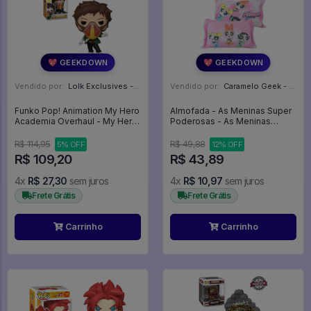
💖 GEEKDOWN
💖 GEEKDOWN
Vendido por:
Lolk Exclusives - SP
Vendido por:
Caramelo Geek - DF
Funko Pop! Animation My Hero
Almofada - As Meninas Super
Academia Overhaul - My Hero
Poderosas - As Meninas
Academia #788
Superpoderosas
R$ 114,95
R$ 49,88
5% OFF
12% OFF
R$ 109,20
R$ 43,89
4x
R$ 27,30
sem juros
4x
R$ 10,97
sem juros
Frete Grátis
Frete Grátis
Carrinho
Carrinho