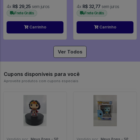
4x
R$ 29,25
sem juros
4x
R$ 32,77
sem juros
Frete Grátis
Frete Grátis
Carrinho
Carrinho
Ver Todos
Cupons disponíveis para você
Aproveite produtos com cupons especiais
Vendido por:
Meus Pops - SP
Vendido por:
Meus Pops - SP