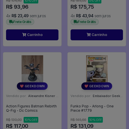
R$ 104,40
R$ 185,00
10% OFF
5% OFF
R$ 93,96
R$ 175,75
4x
R$ 23,49
sem juros
4x
R$ 43,94
sem juros
Frete Grátis
Frete Grátis
Carrinho
Carrinho
💖 GEEKDOWN
💖 GEEKDOWN
Vendido por:
Alexandre Kisner - PR
Vendido por:
Embaixador Geek - SP
Action Figures Batman Rebirth
Funko Pop - Arlong - One
Q-Fig - Dc Comics
Piece #1779
R$ 130,00
R$ 145,66
10% OFF
10% OFF
R$ 117,00
R$ 131,09