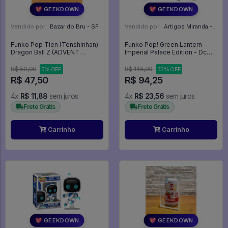
💖 GEEKDOWN
💖 GEEKDOWN
Vendido por:
Bazar do Bru - SP
Vendido por:
Artigos Miranda - RJ
Funko Pop Tien (Tenshinhan) -
Funko Pop! Green Lantern –
Dragon Ball Z (ADVENT
Imperial Palace Edition - Dc
CALENDAR) *DETALHES* -
Comics #400
Dragon Ball Z
R$ 50,00
R$ 145,00
5% OFF
35% OFF
R$ 47,50
R$ 94,25
4x
R$ 11,88
sem juros
4x
R$ 23,56
sem juros
Frete Grátis
Frete Grátis
Carrinho
Carrinho
💖 GEEKDOWN
💖 GEEKDOWN