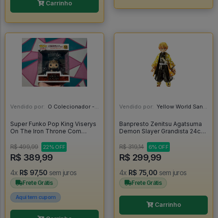
Carrinho
Vendido por:
O Colecionador - SP
Vendido por:
Yellow World Santos - SP
Super Funko Pop King Viserys
Banpresto Zenitsu Agatsuma
On The Iron Throne Com
Demon Slayer Grandista 24cm
Protetor - House Of The
-
Dragon #12
R$ 499,99
R$ 319,14
22% OFF
6% OFF
R$ 389,99
R$ 299,99
4x
R$ 97,50
sem juros
4x
R$ 75,00
sem juros
Frete Grátis
Frete Grátis
Aqui tem cupom
Carrinho