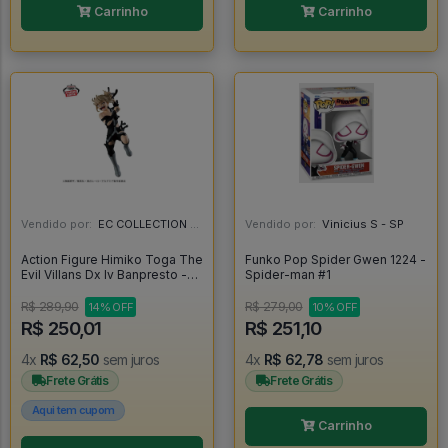
Carrinho
Carrinho
Vendido por:
EC COLLECTION - SP
Vendido por:
Vinicius S - SP
Action Figure Himiko Toga The
Funko Pop Spider Gwen 1224 -
Evil Villans Dx Iv Banpresto -
Spider-man #1
My Hero Academia
R$ 289,90
R$ 279,00
14% OFF
10% OFF
R$ 250,01
R$ 251,10
4x
R$ 62,50
sem juros
4x
R$ 62,78
sem juros
Frete Grátis
Frete Grátis
Aqui tem cupom
Carrinho