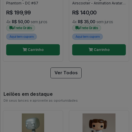
Phantom - DC #67
Airscooter - Animation Avatar -
The Last Airbender #541
R$ 199,99
R$ 140,00
4x
R$ 50,00
sem juros
4x
R$ 35,00
sem juros
Frete Grátis
Frete Grátis
Aqui tem cupom
Aqui tem cupom
Carrinho
Carrinho
Ver Todos
Leilões em destaque
Dê seus lances e aproveite as oportunidades