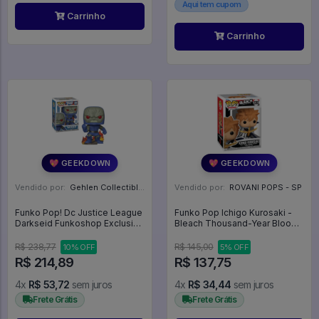
Aqui tem cupom
Carrinho
Carrinho
💖 GEEKDOWN
💖 GEEKDOWN
Vendido por:
Gehlen Collectibles - RS
Vendido por:
ROVANI POPS - SP
Funko Pop! Dc Justice League
Funko Pop Ichigo Kurosaki -
Darkseid Funkoshop Exclusive
Bleach Thousand-Year Blood
388 - DC Justice League
War #2392
#388
R$ 238,77
R$ 145,00
10% OFF
5% OFF
R$ 214,89
R$ 137,75
4x
R$ 53,72
sem juros
4x
R$ 34,44
sem juros
Frete Grátis
Frete Grátis