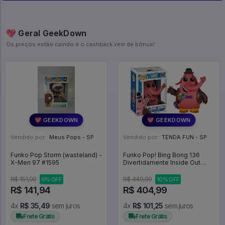
💖 Geral GeekDown
Os preços estão caindo e o cashback vem de bônus!
💖 GEEKDOWN
💖 GEEKDOWN
Vendido por:
Meus Pops - SP
Vendido por:
TENDA FUN - SP
Funko Pop Storm (wasteland) -
Funko Pop! Bing Bong 136
X-Men 97 #1595
Divertidamente Inside Out
Disney -
R$ 151,00
R$ 449,99
6% OFF
10% OFF
R$ 141,94
R$ 404,99
4x
R$ 35,49
sem juros
4x
R$ 101,25
sem juros
Frete Grátis
Frete Grátis