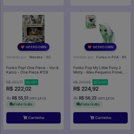
💖 GEEKDOWN
💖 GEEKDOWN
Vendido por:
Mendes - SC
Vendido por:
Funko in POA - RS
Funko Pop! One Piece - Vivi &
Funko Pop My Little Pony 2
Karoo - One Piece #129
Minty - Meu Pequeno Ponei -
Retro Toys #62
R$ 233,71
R$ 299,89
5% OFF
25% OFF
R$ 222,02
R$ 224,92
4x
R$ 55,51
sem juros
4x
R$ 56,23
sem juros
Frete Grátis
Frete Grátis
Carrinho
Carrinho