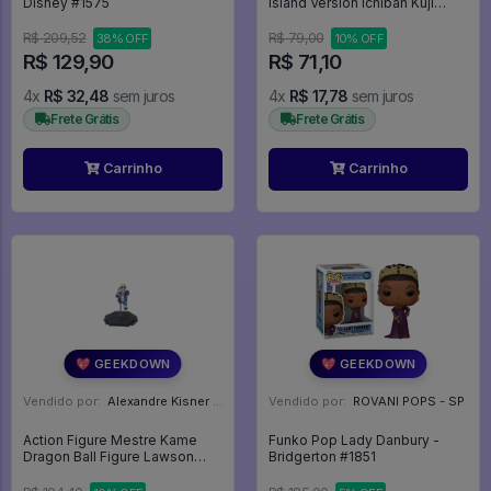
Disney #1575
Island Version Ichiban Kuji
Kyun-chara World One Piece
Banpresto - One Piece
R$ 209,52
R$ 79,00
38% OFF
10% OFF
R$ 129,90
R$ 71,10
4x
R$ 32,48
sem juros
4x
R$ 17,78
sem juros
Frete Grátis
Frete Grátis
Carrinho
Carrinho
💖 GEEKDOWN
💖 GEEKDOWN
Vendido por:
Alexandre Kisner - PR
Vendido por:
ROVANI POPS - SP
Action Figure Mestre Kame
Funko Pop Lady Danbury -
Dragon Ball Figure Lawson
Bridgerton #1851
Original Muten Roshi - Dragon
Ball