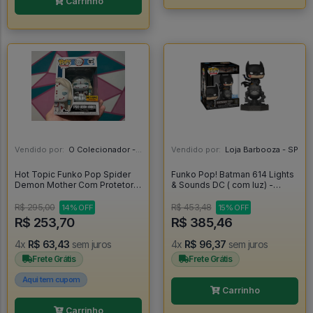
Carrinho
Vendido por:
O Colecionador - SP
Vendido por:
Loja Barbooza - SP
Hot Topic Funko Pop Spider
Funko Pop! Batman 614 Lights
Demon Mother Com Protetor -
& Sounds DC ( com luz) -
Demon Slayer #1573
Batman #614
R$ 295,00
R$ 453,48
14% OFF
15% OFF
R$ 253,70
R$ 385,46
4x
R$ 63,43
sem juros
4x
R$ 96,37
sem juros
Frete Grátis
Frete Grátis
Aqui tem cupom
Carrinho
Carrinho