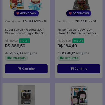
💖 GEEKDOWN
💖 GEEKDOWN
Vendido por:
ROVANI POPS - SP
Vendido por:
TENDA FUN - SP
Super Saiyan 4 Gogeta 2074
Funko Pop Daredevil 704
Chase Glow - Dragon Ball Gt
Street Art Deluxe Demolidor
#2074
Marvel - Marvel Daredevil -
#704 - Funko Pop - #704 -
R$ 410,00
R$ 204,99
5% OFF
10% OFF
FUNKO POP #704
R$ 389,50
R$ 184,49
4x
R$ 97,38
sem juros
4x
R$ 46,12
sem juros
Frete Grátis
Frete Grátis
Carrinho
Carrinho