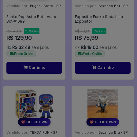
Vendido por:
Pugeek Store - SP
Vendido por:
Bazar do Bru - SP
Funko Pop Astro Bot - Astro
Expositor Funko Soda Lata -
Bot #1089
Expositor
R$ 149,31
R$ 79,99
13% OFF
5% OFF
R$ 129,90
R$ 75,99
4x
R$ 32,48
sem juros
4x
R$ 19,00
sem juros
Frete Grátis
Frete Grátis
Carrinho
Carrinho
💖 GEEKDOWN
💖 GEEKDOWN
Vendido por:
TENDA FUN - SP
Vendido por:
Bazar do Bru - SP