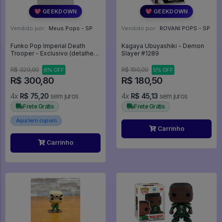
💖 GEEKDOWN
💖 GEEKDOWN
Vendido por:
Meus Pops - SP
Vendido por:
ROVANI POPS - SP
Funko Pop Imperial Death
Kagaya Ubuyashiki - Demon
Trooper - Exclusivo (detalhes
Slayer #1289
Na Caixa) - STAR WARS
ROGUE ONE #149
R$ 320,00
R$ 190,00
6% OFF
5% OFF
R$ 300,80
R$ 180,50
4x
R$ 75,20
sem juros
4x
R$ 45,13
sem juros
Frete Grátis
Frete Grátis
Aqui tem cupom
Carrinho
Carrinho