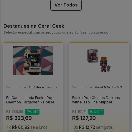
Ver Todos
Destaques da Geral Geek
Seleção especial com os produtos que estão fazendo sucesso
Vendido por:
O Colecionador - SP
Vendido por:
Vinyl & Volt - MG
EdiÇao Limitada Funko Pop
Funko Pop Charles Dickens
Daemon Targaryen - House Of
with Rizzo The Muppet
The Dragon #11
Christmas Carol Flocked 1456
[Special Edition] - Disney The
R$ 389,99
R$ 181,71
17% OFF
30% OFF
Muppet Christmas Carol #1456
R$ 323,69
R$ 127,20
4x
R$ 80,92
sem juros
10x
R$ 12,72
sem juros