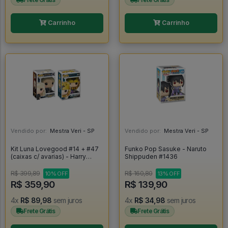
Carrinho
Carrinho
Vendido por:
Mestra Veri - SP
Vendido por:
Mestra Veri - SP
Kit Luna Lovegood #14 + #47
Funko Pop Sasuke - Naruto
(caixas c/ avarias) - Harry
Shippuden #1436
Potter #14
R$ 399,89
R$ 160,80
10% OFF
13% OFF
R$ 359,90
R$ 139,90
4x
R$ 89,98
sem juros
4x
R$ 34,98
sem juros
Frete Grátis
Frete Grátis