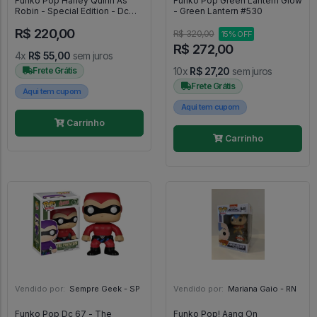
Funko Pop Harley Quinn As
Funko Pop Green Lantern Glow
Robin - Special Edition - Dc
- Green Lantern #530
Super Heroes - #290 - FUNKO
R$ 220,00
POP #290
R$ 320,00
15% OFF
R$ 272,00
4x
R$ 55,00
sem juros
Frete Grátis
10x
R$ 27,20
sem juros
Frete Grátis
Aqui tem cupom
Aqui tem cupom
Carrinho
Carrinho
Vendido por:
Sempre Geek - SP
Vendido por:
Mariana Gaio - RN
Funko Pop Dc 67 - The
Funko Pop! Aang On