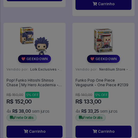
Carrinho
💖 GEEKDOWN
💖 GEEKDOWN
Vendido por:
Lolk Exclusives - SP
Vendido por:
Nerdilium Store - SP
Pop! Funko Hitoshi Shinso
Funko Pop One Piece
Chase | My Hero Academia -
Vegapunk - One Piece #2139
My Hero Academia #1353
R$ 160,00
R$ 140,00
5% OFF
5% OFF
R$ 152,00
R$ 133,00
4x
R$ 38,00
sem juros
4x
R$ 33,25
sem juros
Frete Grátis
Frete Grátis
Carrinho
Carrinho