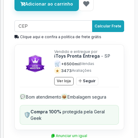
Adicionar ao carrinho
Calcular Frete
Clique aqui e confira a politíca de frete grátis
Vendido e entregue por
iToys Pronta Entrega
- SP
🛒
+6500mil
Vendas
★
3473
Avaliações
Ver loja
Seguir
Bom atendimento
Embalagem segura
💬
📦
Compra 100%
protegida pela Geral
🛡️
Geek
Anunciar um igual