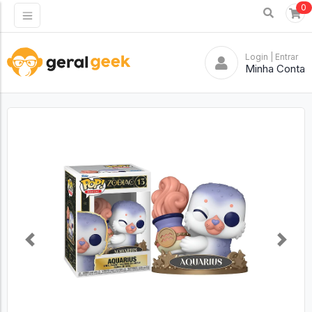
0
Login
| Entrar
Minha Conta
Previous
Next