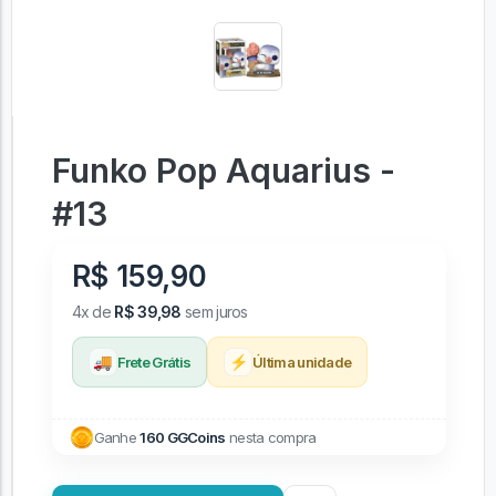
Funko Pop Aquarius -
#13
R$ 159,90
4x de
R$ 39,98
sem juros
🚚
⚡
Frete Grátis
Última unidade
Ganhe
160 GGCoins
nesta compra