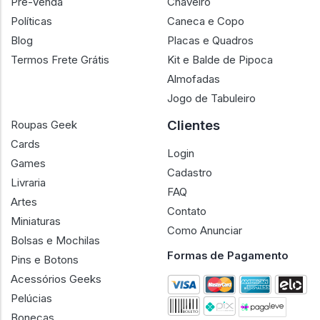
Pré-Venda
Chaveiro
Políticas
Caneca e Copo
Blog
Placas e Quadros
Termos Frete Grátis
Kit e Balde de Pipoca
Almofadas
Jogo de Tabuleiro
Clientes
Roupas Geek
Cards
Login
Games
Cadastro
Livraria
FAQ
Artes
Contato
Miniaturas
Como Anunciar
Bolsas e Mochilas
Formas de Pagamento
Pins e Botons
Acessórios Geeks
Pelúcias
Bonecas