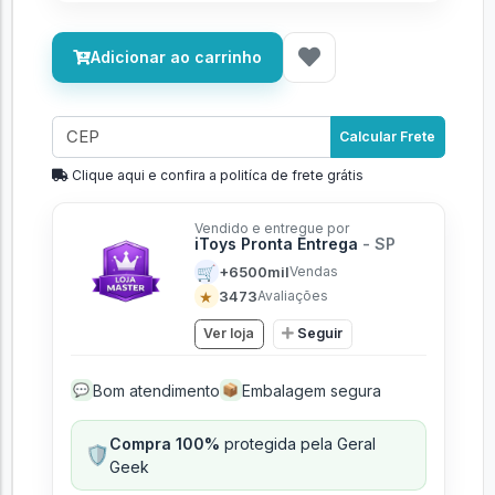
Adicionar ao carrinho
Calcular Frete
Clique aqui e confira a politíca de frete grátis
Vendido e entregue por
iToys Pronta Entrega
- SP
🛒
+6500mil
Vendas
★
3473
Avaliações
Ver loja
Seguir
Bom atendimento
Embalagem segura
💬
📦
Compra 100%
protegida pela Geral
🛡️
Geek