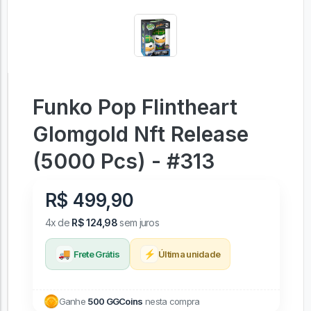
Funko Pop Flintheart
Glomgold Nft Release
(5000 Pcs) - #313
R$ 499,90
4x de
R$ 124,98
sem juros
🚚
⚡
Frete Grátis
Última unidade
Ganhe
500 GGCoins
nesta compra