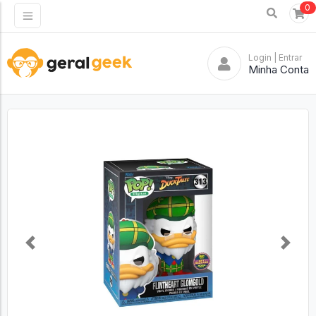
0
Login
| Entrar
Minha Conta
Previous
Next