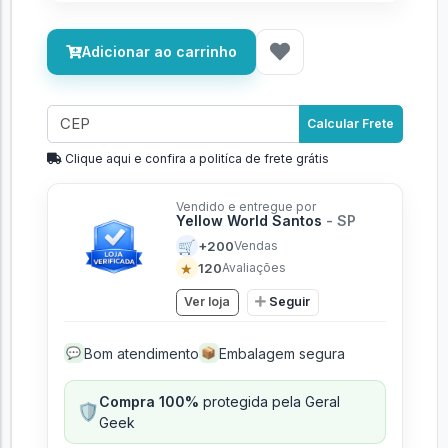
Adicionar ao carrinho
Calcular Frete
Clique aqui e confira a politíca de frete grátis
Vendido e entregue por
Yellow World Santos
- SP
🛒
+200
Vendas
★
120
Avaliações
Ver loja
Seguir
Bom atendimento
Embalagem segura
💬
📦
Compra 100%
protegida pela Geral
🛡️
Geek