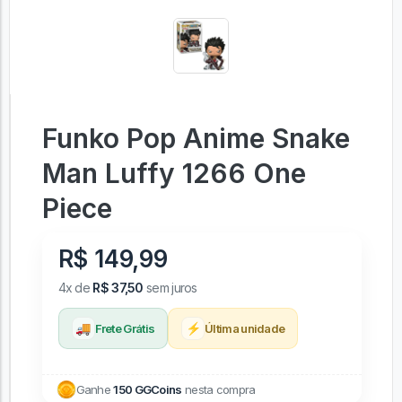
Funko Pop Anime Snake
Man Luffy 1266 One
Piece
R$ 149,99
4x de
R$ 37,50
sem juros
🚚
⚡
Frete Grátis
Última unidade
Ganhe
150 GGCoins
nesta compra