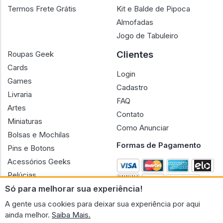
Termos Frete Grátis
Kit e Balde de Pipoca
Almofadas
Jogo de Tabuleiro
Clientes
Roupas Geek
Cards
Login
Games
Cadastro
Livraria
FAQ
Artes
Contato
Miniaturas
Como Anunciar
Bolsas e Mochilas
Formas de Pagamento
Pins e Botons
Acessórios Geeks
Pelúcias
Só para melhorar sua experiência!
Bonecas
A gente usa cookies para deixar sua experiência por aqui
ainda melhor.
Saiba Mais.