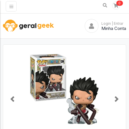
0
Login
| Entrar
Minha Conta
Previous
Next