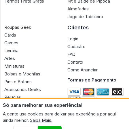
Termos Frete Grátis
Kit e Balde de Pipoca
Almofadas
Jogo de Tabuleiro
Clientes
Roupas Geek
Cards
Login
Games
Cadastro
Livraria
FAQ
Artes
Contato
Miniaturas
Como Anunciar
Bolsas e Mochilas
Formas de Pagamento
Pins e Botons
Acessórios Geeks
Pelúcias
Só para melhorar sua experiência!
Bonecas
A gente usa cookies para deixar sua experiência por aqui
ainda melhor.
Saiba Mais.