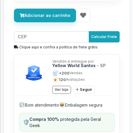
Adicionar ao carrinho
Calcular Frete
Clique aqui e confira a politíca de frete grátis
Vendido e entregue por
Yellow World Santos
- SP
🛒
+200
Vendas
★
120
Avaliações
Ver loja
Seguir
Bom atendimento
Embalagem segura
💬
📦
Compra 100%
protegida pela Geral
🛡️
Geek