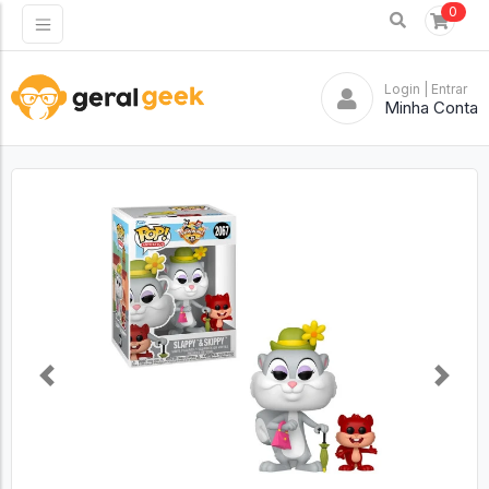
0
Login
| Entrar
Minha Conta
Previous
Next