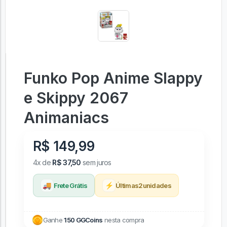
Funko Pop Anime Slappy
e Skippy 2067
Animaniacs
R$ 149,99
4x de
R$ 37,50
sem juros
🚚
⚡
Frete Grátis
Últimas
2
unidades
Ganhe
150 GGCoins
nesta compra