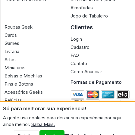
Almofadas
Jogo de Tabuleiro
Clientes
Roupas Geek
Cards
Login
Games
Cadastro
Livraria
FAQ
Artes
Contato
Miniaturas
Como Anunciar
Bolsas e Mochilas
Formas de Pagamento
Pins e Botons
Acessórios Geeks
Pelúcias
Só para melhorar sua experiência!
Bonecas
A gente usa cookies para deixar sua experiência por aqui
ainda melhor.
Saiba Mais.