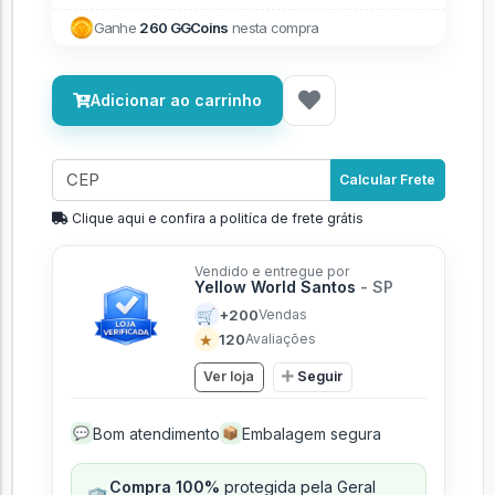
Ganhe
260 GGCoins
nesta compra
Adicionar ao carrinho
Calcular Frete
Clique aqui e confira a politíca de frete grátis
Vendido e entregue por
Yellow World Santos
- SP
🛒
+200
Vendas
★
120
Avaliações
Ver loja
Seguir
Bom atendimento
Embalagem segura
💬
📦
Compra 100%
protegida pela Geral