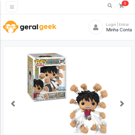
0
Login
| Entrar
Minha Conta
Previous
Next