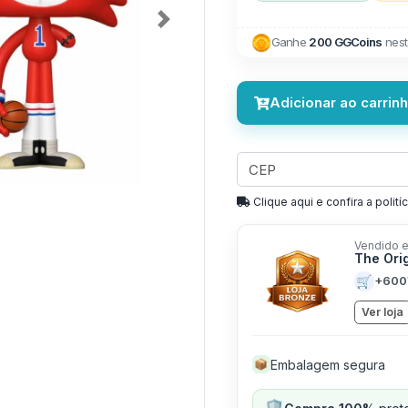
Next
Ganhe
200 GGCoins
nest
Adicionar ao carrin
Clique aqui e confira a politíc
Vendido e
The Ori
🛒
+600
Ver loja
Embalagem segura
📦
🛡️