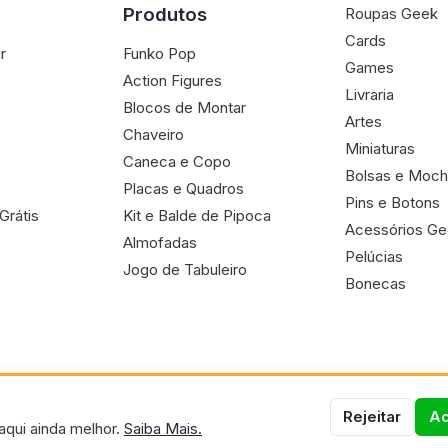
Produtos
Roupas Geek
Cards
r
Funko Pop
Games
Action Figures
Livraria
Blocos de Montar
Artes
Chaveiro
Miniaturas
Caneca e Copo
Bolsas e Moch
Placas e Quadros
Pins e Botons
Grátis
Kit e Balde de Pipoca
Acessórios G
Almofadas
Pelúcias
Jogo de Tabuleiro
Bonecas
Rejeitar
Ac
aqui ainda melhor.
Saiba Mais.