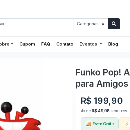
obre
Cupom
FAQ
Contato
Eventos
Blog
Funko Pop! 
para Amigos
R$ 199,90
4x de
R$ 49,98
sem juros
🚚
Frete Grátis
⚡