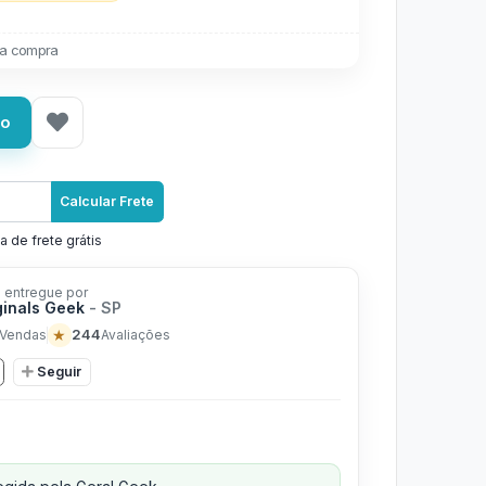
a compra
ho
Calcular Frete
a de frete grátis
 entregue por
ginals Geek
- SP
★
244
Vendas
Avaliações
Seguir