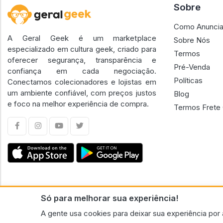
Sobre
Como Anuncia
A Geral Geek é um marketplace
Sobre Nós
especializado em cultura geek, criado para
Termos
oferecer segurança, transparência e
Pré-Venda
confiança em cada negociação.
Políticas
Conectamos colecionadores e lojistas em
um ambiente confiável, com preços justos
Blog
e foco na melhor experiência de compra.
Termos Frete 
Só para melhorar sua experiência!
CNPJ n.º 30.220.458/0001-17 - GERAL GEEK PORTAL ELETRONICO LTDA.
A gente usa cookies para deixar sua experiência por 
© 2026 Geral Geek