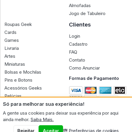
Almofadas
Jogo de Tabuleiro
Clientes
Roupas Geek
Cards
Login
Games
Cadastro
Livraria
FAQ
Artes
Contato
Miniaturas
Como Anunciar
Bolsas e Mochilas
Formas de Pagamento
Pins e Botons
Acessórios Geeks
Pelúcias
Só para melhorar sua experiência!
Bonecas
A gente usa cookies para deixar sua experiência por aqui
ainda melhor.
Saiba Mais.
Rejeitar
Aceitar
Preferências de cookies