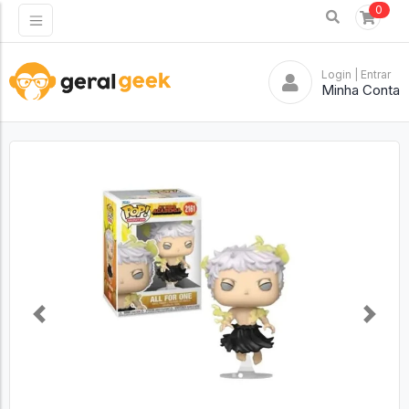
0
Login
| Entrar
Minha Conta
Previous
Next