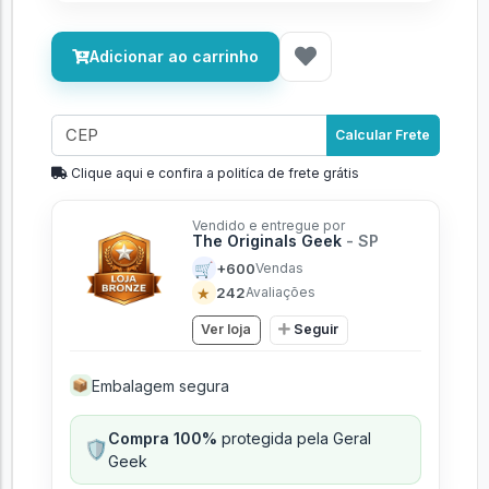
Adicionar ao carrinho
Calcular Frete
Clique aqui e confira a politíca de frete grátis
Vendido e entregue por
The Originals Geek
- SP
🛒
+600
Vendas
★
242
Avaliações
Ver loja
Seguir
Embalagem segura
📦
Compra 100%
protegida pela Geral
🛡️
Geek