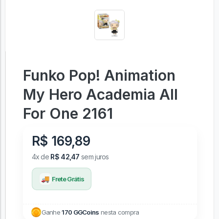
Funko Pop! Animation
My Hero Academia All
For One 2161
R$ 169,89
4x de
R$ 42,47
sem juros
🚚
Frete Grátis
Ganhe
170 GGCoins
nesta compra